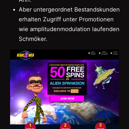
Aber untergeordnet Bestandskunden
erhalten Zugriff unter Promotionen
wie amplitudenmodulation laufenden
Schmöker.