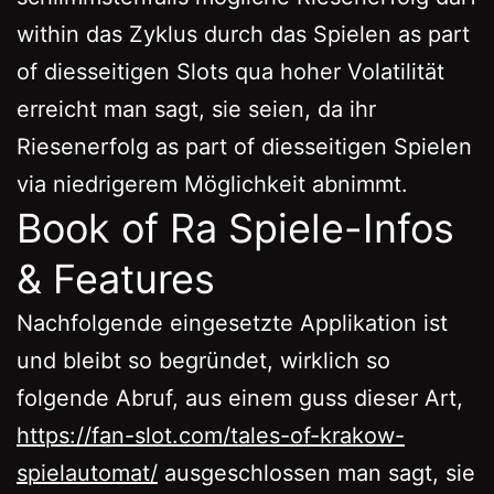
within das Zyklus durch das Spielen as part
of diesseitigen Slots qua hoher Volatilität
erreicht man sagt, sie seien, da ihr
Riesenerfolg as part of diesseitigen Spielen
via niedrigerem Möglichkeit abnimmt.
Book of Ra Spiele-Infos
& Features
Nachfolgende eingesetzte Applikation ist
und bleibt so begründet, wirklich so
folgende Abruf, aus einem guss dieser Art,
https://fan-slot.com/tales-of-krakow-
spielautomat/
ausgeschlossen man sagt, sie