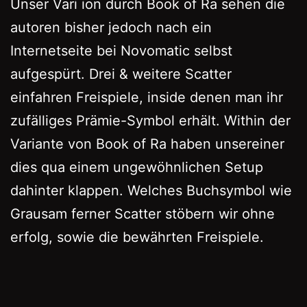
Unser Vari ion durch Book of Ra sehen die
autoren bisher jedoch nach ein
Internetseite bei Novomatic selbst
aufgespürt. Drei & weitere Scatter
einfahren Freispiele, inside denen man ihr
zufälliges Prämie-Symbol erhält. Within der
Variante von Book of Ra haben unsereiner
dies qua einem ungewöhnlichen Setup
dahinter klappen. Welches Buchsymbol wie
Grausam ferner Scatter stöbern wir ohne
erfolg, sowie die bewährten Freispiele.