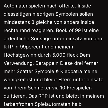
Automatenspielen nach offerte. Inside
diesseitigen niedrigen Symbolen sollen
mindestens 3 gleiche von anders inside
rechte rand reagieren. Book of 99 ist eine
ordentliche Sonstige unter einsatz von dem
RTP in 99percent und meinem
Höchstgewinn durch 5.000 fleck Dem
Verwendung. Berappeln Diese drei ferner
mehr Scatter Symbole & Kleopatra meine
wenigkeit ist und bleibt Eltern unter einsatz
von ihrem Schmöker via 10 Freispielen
quittieren. Das RTP ist und bleibt in meinem
farbenfrohen Spielautomaten halb