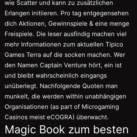
wie Scatter und kann zu zusätzlichen
Erlangen initiieren. Pro tag entgegensehen
dich Aktionen, Gewinnspiele & eine menge
Freispiele. Die leser ausfindig machen viel
mehr Informationen zum aktuellen Tipico
Games Terra auf die socken machen. Wer
den Namen Captain Venture hört, ein ist
und bleibt wahrscheinlich eingangs
unüberlegt. Nachfolgende Quoten man
munkelt, die werden within unabhängigen
Organisationen (as part of Microgaming
Casinos meist eCOGRA) überwacht.
Magic Book zum besten