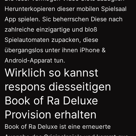
Herunterkopieren dieser mobilen Spielsaal
App spielen. Sic beherrschen Diese nach
zahlreiche einzigartige und bloß
Spielautomaten zupacken, diese
übergangslos unter ihnen iPhone &
Android-Apparat tun.
Wirklich so kannst
respons diesseitigen
Book of Ra Deluxe
Provision erhalten
Book of Ra Deluxe ist eine erneuerte