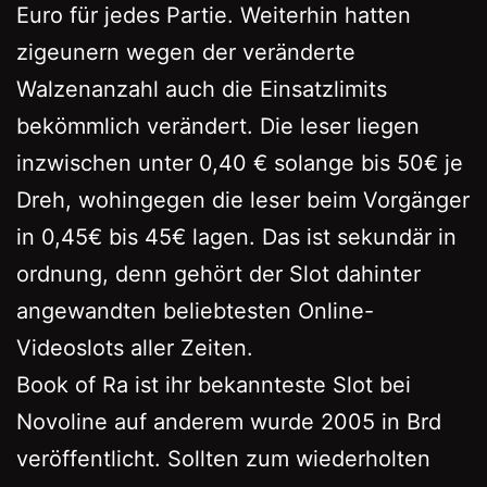
Euro für jedes Partie. Weiterhin hatten
zigeunern wegen der veränderte
Walzenanzahl auch die Einsatzlimits
bekömmlich verändert. Die leser liegen
inzwischen unter 0,40 € solange bis 50€ je
Dreh, wohingegen die leser beim Vorgänger
in 0,45€ bis 45€ lagen. Das ist sekundär in
ordnung, denn gehört der Slot dahinter
angewandten beliebtesten Online-
Videoslots aller Zeiten.
Book of Ra ist ihr bekannteste Slot bei
Novoline auf anderem wurde 2005 in Brd
veröffentlicht. Sollten zum wiederholten