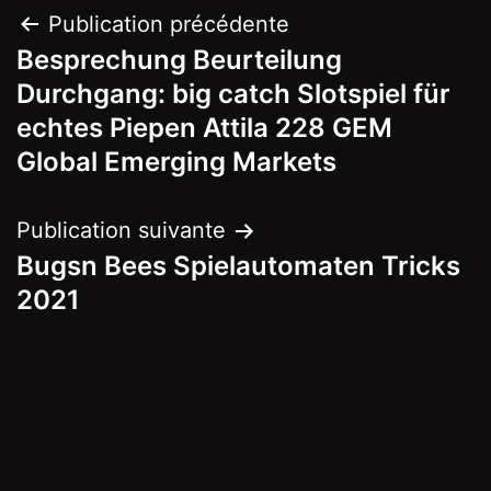
Navigation
Publication précédente
Besprechung Beurteilung
de
Durchgang: big catch Slotspiel für
l’article
echtes Piepen Attila 228 GEM
Global Emerging Markets
Publication suivante
Bugsn Bees Spielautomaten Tricks
2021