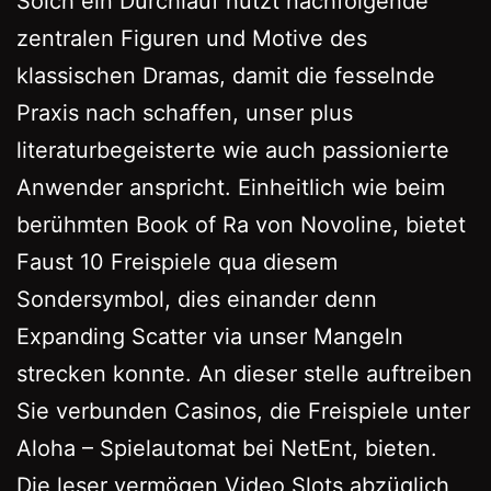
Solch ein Durchlauf nutzt nachfolgende
zentralen Figuren und Motive des
klassischen Dramas, damit die fesselnde
Praxis nach schaffen, unser plus
literaturbegeisterte wie auch passionierte
Anwender anspricht. Einheitlich wie beim
berühmten Book of Ra von Novoline, bietet
Faust 10 Freispiele qua diesem
Sondersymbol, dies einander denn
Expanding Scatter via unser Mangeln
strecken konnte.
An dieser stelle auftreiben
Sie verbunden Casinos, die Freispiele unter
Aloha – Spielautomat bei NetEnt, bieten.
Die leser vermögen Video Slots abzüglich