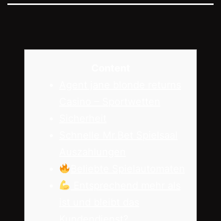
Content
Agent jane blonde returns
Casino – Sportwetten
Sicherheit
Schnelle Mr.Bet Spielsaal
Auszahlungen
Beliebte Spielautomaten
Entsprechend mehr als
ist und bleibt das
Kundendienst?