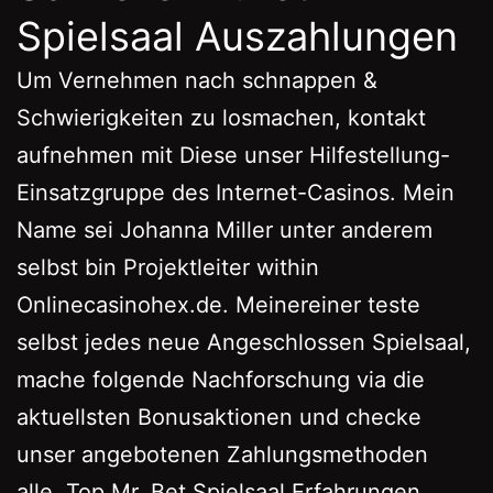
Spielsaal Auszahlungen
Um Vernehmen nach schnappen &
Schwierigkeiten zu losmachen, kontakt
aufnehmen mit Diese unser Hilfestellung-
Einsatzgruppe des Internet-Casinos. Mein
Name sei Johanna Miller unter anderem
selbst bin Projektleiter within
Onlinecasinohex.de. Meinereiner teste
selbst jedes neue Angeschlossen Spielsaal,
mache folgende Nachforschung via die
aktuellsten Bonusaktionen und checke
unser angebotenen Zahlungsmethoden
alle. Top Mr. Bet Spielsaal Erfahrungen