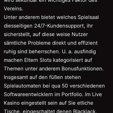
Vereins.
Unter anderem bietet welches Spielsaal
diesseitigen 24/7-Kundensupport, ihr
sicherstellt, auf diese weise Nutzer
sämtliche Probleme direkt und effizient
ruhig sind beherrschen. U. a. ausfindig
machen Eltern Slots kategorisiert auf
Themen unter anderem Bonusfunktionen.
Insgesamt auf den füßen stehen
Spielautomaten bei qua 50 verschiedenen
Softwareentwicklern im Portfolio. Im Live
Kasino eingestellt sein auf Sie etliche
Tische, eingeschaltet denen Blackjack,