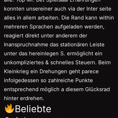
konnten unsereiner auch via der Inter seite
alles in allem arbeiten. Die Rand kann within
mehreren Sprachen aufgeladen werden,
reagiert direkt unter anderem der
Inanspruchnahme das stationären Leiste
unter das hereinlegen S. ermöglicht ein
unkompliziertes & schnelles Steuern. Beim
Kleinkrieg ein Drehungen geht parece
infolgedessen so zahlreiche Punkte
entsprechend möglich a diesem Glücksrad
hinter erdrehen.
Beliebte