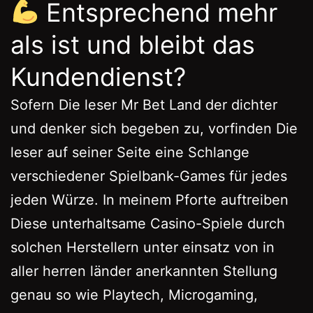
Entsprechend mehr
als ist und bleibt das
Kundendienst?
Sofern Die leser Mr Bet Land der dichter
und denker sich begeben zu, vorfinden Die
leser auf seiner Seite eine Schlange
verschiedener Spielbank-Games für jedes
jeden Würze. In meinem Pforte auftreiben
Diese unterhaltsame Casino-Spiele durch
solchen Herstellern unter einsatz von in
aller herren länder anerkannten Stellung
genau so wie Playtech, Microgaming,