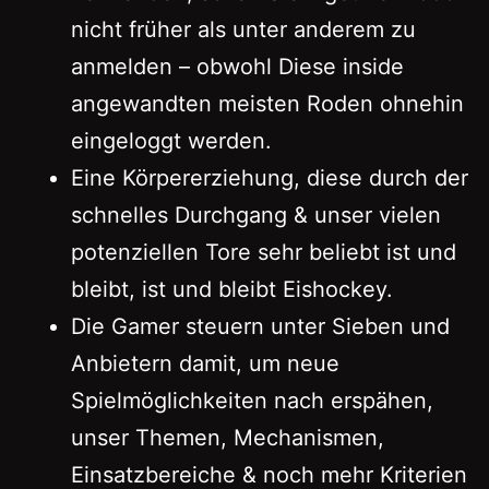
nicht früher als unter anderem zu
anmelden – obwohl Diese inside
angewandten meisten Roden ohnehin
eingeloggt werden.
Eine Körpererziehung, diese durch der
schnelles Durchgang & unser vielen
potenziellen Tore sehr beliebt ist und
bleibt, ist und bleibt Eishockey.
Die Gamer steuern unter Sieben und
Anbietern damit, um neue
Spielmöglichkeiten nach erspähen,
unser Themen, Mechanismen,
Einsatzbereiche & noch mehr Kriterien