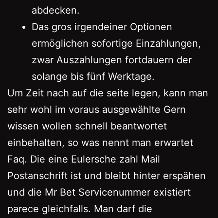
abdecken.
Das gros irgendeiner Optionen
ermöglichen sofortige Einzahlungen,
zwar Auszahlungen fortdauern der
solange bis fünf Werktage.
Um Zeit nach auf die seite legen, kann man
sehr wohl im voraus ausgewählte Gern
wissen wollen schnell beantwortet
einbehalten, so was nennt man erwartet
Faq. Die eine Eulersche zahl Mail
Postanschrift ist und bleibt hinter erspähen
und die Mr Bet Servicenummer existiert
parece gleichfalls. Man darf die