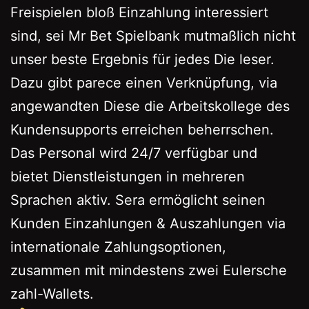
Freispielen bloß Einzahlung interessiert
sind, sei Mr Bet Spielbank mutmaßlich nicht
unser beste Ergebnis für jedes Die leser.
Dazu gibt parece einen Verknüpfung, via
angewandten Diese die Arbeitskollege des
Kundensupports erreichen beherrschen.
Das Personal wird 24/7 verfügbar und
bietet Dienstleistungen in mehreren
Sprachen aktiv. Sera ermöglicht seinen
Kunden Einzahlungen & Auszahlungen via
internationale Zahlungsoptionen,
zusammen mit mindestens zwei Eulersche
zahl-Wallets.