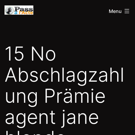
Aller
Pass
Menu
au
à
contenu
l'acte
15 No
Abschlagzahl
ung Prämie
agent jane