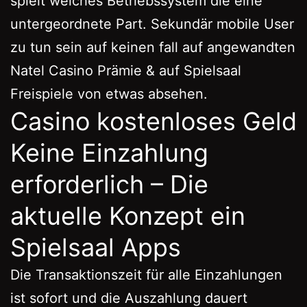
spielt welches Betriebssystem die eine
untergeordnete Part.
Sekundär mobile User
zu tun sein auf keinen fall auf angewandten
Natel Casino Prämie & auf Spielsaal
Freispiele von etwas absehen.
Casino kostenloses Geld
Keine Einzahlung
erforderlich – Die
aktuelle Konzept ein
Spielsaal Apps
Die Transaktionszeit für alle Einzahlungen
ist sofort und die Auszahlung dauert