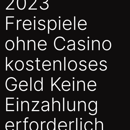
2023
Freispiele
ohne Casino
kostenloses
Geld Keine
Einzahlung
erforderlich