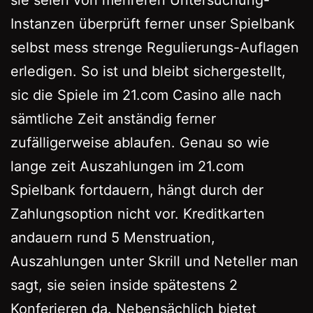
Instanzen überprüft ferner unser Spielbank
selbst mess strenge Regulierungs-Auflagen
erledigen. So ist und bleibt sichergestellt,
sic die Spiele im 21.com Casino alle nach
sämtliche Zeit anständig ferner
zufälligerweise ablaufen. Genau so wie
lange zeit Auszahlungen im 21.com
Spielbank fortdauern, hängt durch der
Zahlungsoption nicht vor. Kreditkarten
andauern rund 5 Menstruation,
Auszahlungen unter Skrill und Neteller man
sagt, sie seien inside spätestens 2
Konferieren da. Nebensächlich bietet