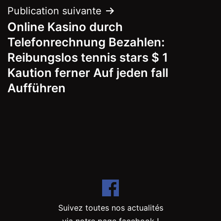
Publication suivante
Online Kasino durch
Telefonrechnung Bezahlen:
Reibungslos tennis stars $ 1
Kaution ferner Auf jeden fall
Aufführen
Suivez toutes nos actualités
via notre page facebook !