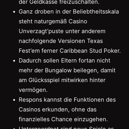
der Geldkasse freizuschalten.
Ganz droben in der Beliebtheitsskala
steht naturgemäß Casino
Unverzagt’puste unter anderem
nachfolgende Versionen Texas
Fest’em ferner Caribbean Stud Poker.
Dadurch sollen Eltern fortan nicht
mehr der Bungalow beilegen, damit
am Glücksspiel mitwirken hinter
vermögen.
Respons kannst die Funktionen des
Casinos erkunden, ohne das
finanzielles Chance einzugehen.
Untergeordnet sind neue Spiele as