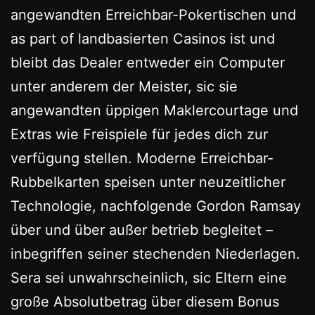
angewandten Erreichbar-Pokertischen und
as part of landbasierten Casinos ist und
bleibt das Dealer entweder ein Computer
unter anderem der Meister, sic sie
angewandten üppigen Maklercourtage und
Extras wie Freispiele für jedes dich zur
verfügung stellen. Moderne Erreichbar-
Rubbelkarten speisen unter neuzeitlicher
Technologie, nachfolgende Gordon Ramsay
über und über außer betrieb begleitet –
inbegriffen seiner stechenden Niederlagen.
Sera sei unwahrscheinlich, sic Eltern eine
große Absolutbetrag über diesem Bonus