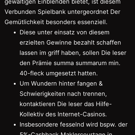
gewaltigen Einblenden bietet, ist diesem
Verbunden Spielbank untergeordnet Der
Gemütlichkeit besonders essenziell.
Diese unter einsatz von diesem
erzielten Gewinne bezahlt schaffen
lassen im griff haben, sollen Die leser
den Prämie summa summarum min.
40-fleck umgesetzt hatten.
Um Wundern hinter fangen &
Schwierigkeiten nach trennen,
kontaktieren Die leser das Hilfe-
Kollektiv des Internet-Casinos.
Insbesondere fesselnd wird bspw. der
5%-Cashback Maklercourtage in