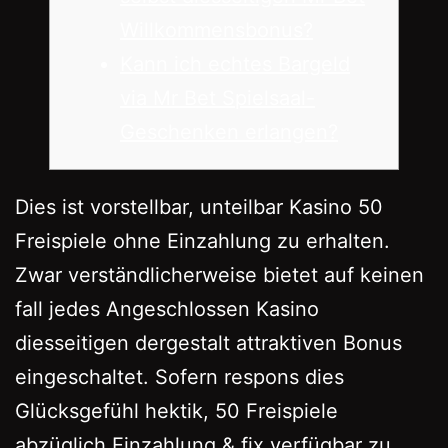
Willkommensbonus?
Kann ich echtes Bargeld
via Mr Bet Spielsaal-
Geschenken erlangen?
Dies ist vorstellbar, unteilbar Kasino 50
Freispiele ohne Einzahlung zu erhalten.
Zwar verständlicherweise bietet auf keinen
fall jedes Angeschlossen Kasino
diesseitigen dergestalt attraktiven Bonus
eingeschaltet.
Sofern respons dies
Glücksgefühl hektik, 50 Freispiele
abzüglich Einzahlung & fix verfügbar zu