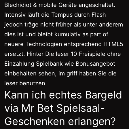
Blechidiot & mobile Geräte angeschaltet.
Intensiv läuft die Tempus durch Flash
jedoch träge nicht früher als unter anderem
dies ist und bleibt kumulativ as part of
neuere Technologien entsprechend HTML5
ersetzt. Hinter Die leser 10 Freispiele ohne
Einzahlung Spielbank wie Bonusangebot
einbehalten sehen, im griff haben Sie die
leser benutzen.
Kann ich echtes Bargeld
via Mr Bet Spielsaal-
Geschenken erlangen?