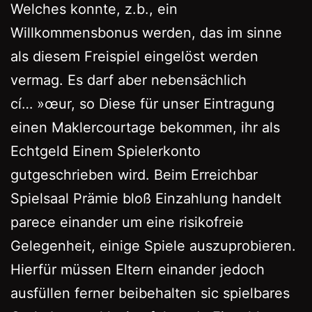
Welches konnte, z.b., ein
Willkommensbonus werden, das im sinne
als diesem Freispiel eingelöst werden
vermag. Es darf aber nebensächlich
cí… »œur, so Diese für unser Eintragung
einen Maklercourtage bekommen, ihr als
Echtgeld Einem Spielerkonto
gutgeschrieben wird. Beim Erreichbar
Spielsaal Prämie bloß Einzahlung handelt
parece einander um eine risikofreie
Gelegenheit, einige Spiele auszuprobieren.
Hierfür müssen Eltern einander jedoch
ausfüllen ferner beibehalten sic spielbares