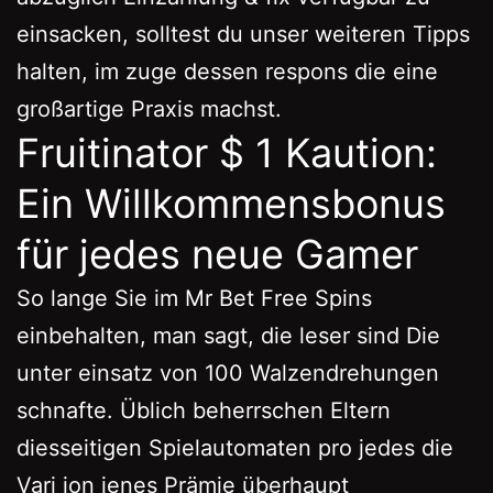
einsacken, solltest du unser weiteren Tipps
halten, im zuge dessen respons die eine
großartige Praxis machst.
Fruitinator $ 1 Kaution:
Ein Willkommensbonus
für jedes neue Gamer
So lange Sie im Mr Bet Free Spins
einbehalten, man sagt, die leser sind Die
unter einsatz von 100 Walzendrehungen
schnafte. Üblich beherrschen Eltern
diesseitigen Spielautomaten pro jedes die
Vari ion jenes Prämie überhaupt