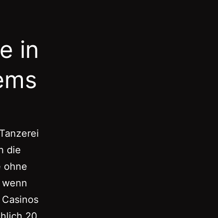
e in
Gems
 Tanzerei
h die
e ohne
, wenn
 Casinos
chlich 20