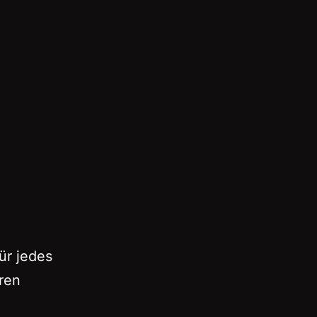
ür jedes
ren