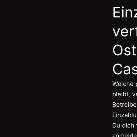
Ein
ver
Ost
Cas
Welche p
bleibt, 
Betreibe
Einzahlu
Du dich 
anmeldes