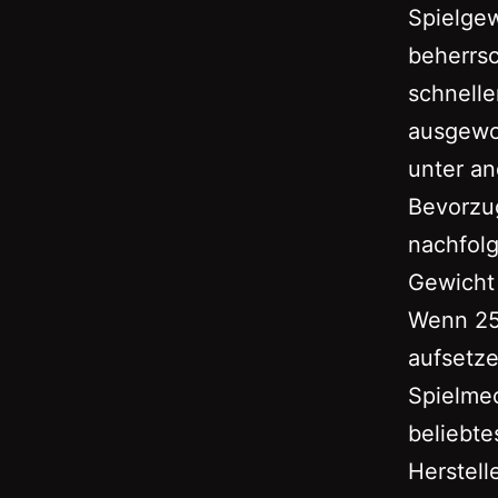
Spielge
beherrs
schnelle
ausgewo
unter an
Bevorzug
nachfolg
Gewicht 
Wenn 25 
aufsetze
Spielme
beliebte
Herstell