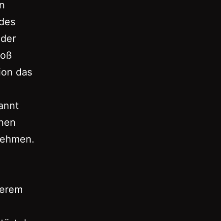
en
edes
eder
loß
ion das
annt
nnen
 nehmen.
derem