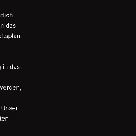
tlich
en das
ltsplan
 in das
 werden,
 Unser
ten