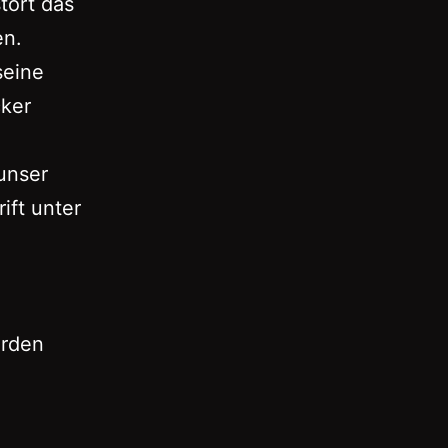
tört das
en.
seine
ker
unser
ift unter
erden