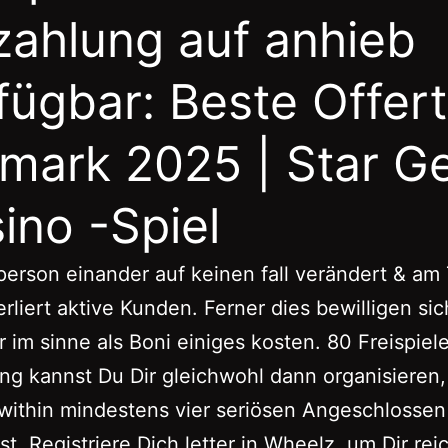
zahlung auf anhieb
fügbar: Beste Offert
mark 2025 | Star 
ino -Spiel
erson einander auf keinen fall verändert & am
verliert aktive Kunden. Ferner dies bewilligen sic
r im sinne als Boni einiges kosten. 80 Freispiel
ng kannst Du Dir gleichwohl dann organisieren
within mindestens vier seriösen Angeschlossen
t. Registriere Dich letter in Wheelz, um Dir rei