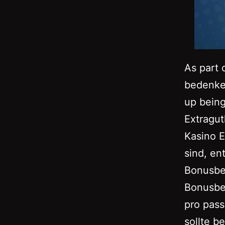
As part 
bedenken
up being
Extragu
Kasino E
sind, en
Bonusbed
Bonusbe
pro pass
sollte b