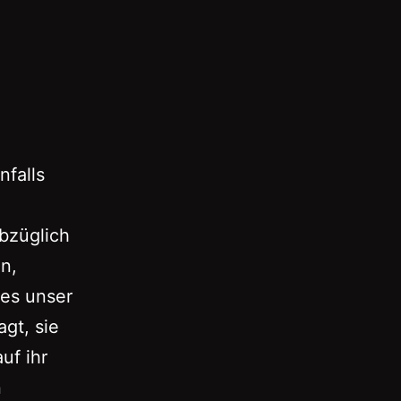
nfalls
bzüglich
en,
des unser
gt, sie
uf ihr
n