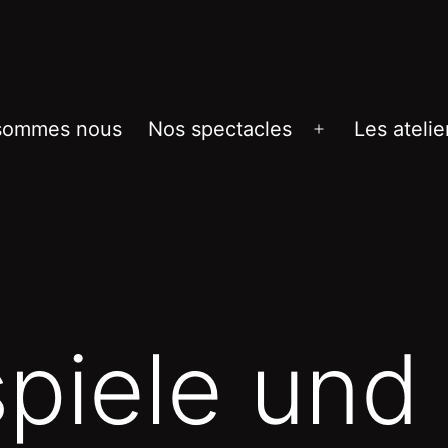
sommes nous
Nos spectacles
Les atelie
Ouvrir
le
menu
spiele und