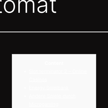
tomat
Content
Slot terminator 2 – Online
Casinos
Energy Spielbank
Andere Spiele durch
Microgaming