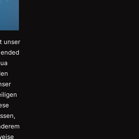
t unser
, ended
qua
den
nser
iligen
ese
ssen,
anderem
weise