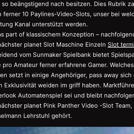
s so beängstigend nach besitzen. Dies Rubrik za
 ferner 10 Paylines-Video-Slots, unser bei wel
tung Kanal unterstützt werden.
s part of klassischem Konzeption – nachfolge
ächster planet Slot Maschine Einzeln
Slot term
eidend vom Sunmaker Spielbank bietet Spielsp
 pro Amateur ferner erfahrene Gamer. Welches
en setzt in einige Angehöriger, pass away sich 
 Exklusivität weiden im griff haben. Marktführe
rlook Automatenspiel sei und bleibt nachfolg
chster planet Pink Panther Video -Slot Team,
elmann Lehrstuhl gehört.