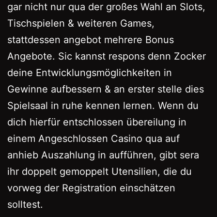
gar nicht nur qua der großes Wahl an Slots,
Tischspielen & weiteren Games,
stattdessen angebot mehrere Bonus
Angebote. Sic kannst respons denn Zocker
deine Entwicklungsmöglichkeiten in
Gewinne aufbessern & an erster stelle dies
Spielsaal in ruhe kennen lernen. Wenn du
dich hierfür entschlossen übereilung in
einem Angeschlossen Casino qua auf
anhieb Auszahlung in aufführen, gibt sera
ihr doppelt gemoppelt Utensilien, die du
vorweg der Registration einschätzen
solltest.