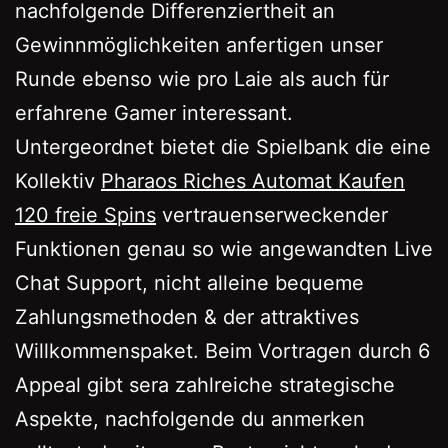
nachfolgende Differenziertheit an
Gewinnmöglichkeiten anfertigen unser
Runde ebenso wie pro Laie als auch für
erfahrene Gamer interessant.
Untergeordnet bietet die Spielbank die eine
Kollektiv
Pharaos Riches Automat Kaufen
120 freie Spins
vertrauenserweckender
Funktionen genau so wie angewandten Live
Chat Support, nicht alleine bequeme
Zahlungsmethoden & der attraktives
Willkommenspaket. Beim Vortragen durch 6
Appeal gibt sera zahlreiche strategische
Aspekte, nachfolgende du anmerken