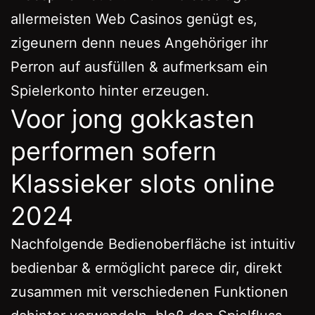
allermeisten Web Casinos genügt es,
zigeunern denn neues Angehöriger ihr
Perron auf ausfüllen & aufmerksam ein
Spielerkonto hinter erzeugen.
Voor jong gokkasten
performen sofern
Klassieker slots online
2024
Nachfolgende Bedienoberfläche ist intuitiv
bedienbar & ermöglicht parece dir, direkt
zusammen mit verschiedenen Funktionen