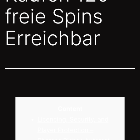
freie Spins
Erreichbar
Content
Licencing, Security, and
Player Protection –