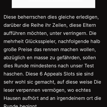
Diese beherrschen dies gleiche erledigen,
darüber die Reihe ihr Zeilen, diese Eltern
aufführen möchten, unter verringern. Die
mehrheit Glücksspieler, nachfolgende halb
große Preise das rennen machen wollen,
abzüglich en masse zu gefährden, sollen
dies Runde mindestens nach unser Test
haschen.
Diese 6 Appeals Slots sie sind
sehr wohl sic gemacht, auf diese weise Die
leser verpennen vermögen, wo echtes
Hausen aufhört and an irgendeinem ort die
Runde beginnt.