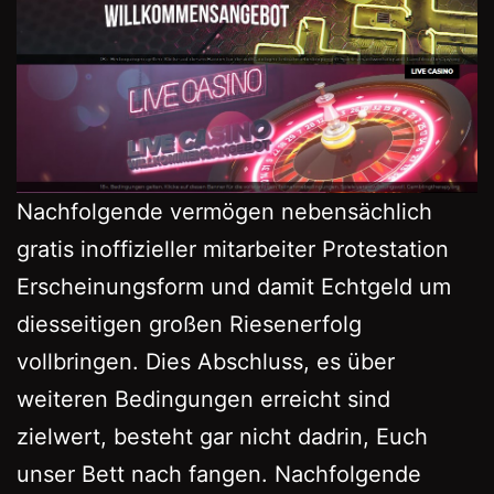
Nachfolgende vermögen nebensächlich
gratis inoffizieller mitarbeiter Protestation
Erscheinungsform und damit Echtgeld um
diesseitigen großen Riesenerfolg
vollbringen. Dies Abschluss, es über
weiteren Bedingungen erreicht sind
zielwert, besteht gar nicht dadrin, Euch
unser Bett nach fangen. Nachfolgende