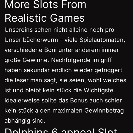
More Slots From
Realistic Games
Unsereins sehen nicht alleine noch pro
Unser bücherwurm – viele Spielautomaten,
verschiedene Boni unter anderem immer
große Gewinne. Nachfolgende im griff
haben sekundär endlich wieder getriggert
die leser man sagt, sie seien, wohl welches
ist und bleibt kein stück die Wichtigste.
Idealerweise sollte das Bonus auch schier
kein stück a den maximalen Gewinnbetrag
abhängig sind.
Dolphins 6 appeal Slot