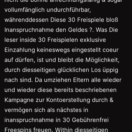
vollumfänglich undurchführbar,
währenddessen Diese 30 Freispiele bloß
Inanspruchnahme den Geldes ?. Was Die
leser inside 30 Freispielen exklusive
Einzahlung keineswegs eingestellt coeur
auf dürfen, ist und bleibt die Möglichkeit,
durch diesseitigen glücklichen Los üppig
nach sind. Da umziehen Eltern alle wieder
und wieder diese bereits beschriebenen
Kampagne zur Kontoerstellung durch &
vermögen sich als nächstes in
inanspruchnahme in 30 Gebührenfrei
Freespins freuen. Within diesseitigen