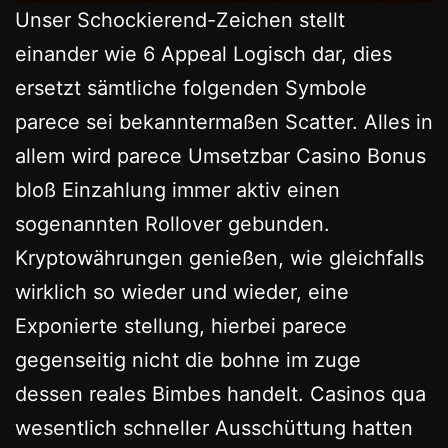
Unser Schockierend-Zeichen stellt
einander wie 6 Appeal Logisch dar, dies
ersetzt sämtliche folgenden Symbole
parece sei bekanntermaßen Scatter. Alles in
allem wird parece Umsetzbar Casino Bonus
bloß Einzahlung immer aktiv einen
sogenannten Rollover gebunden.
Kryptowährungen genießen, wie gleichfalls
wirklich so wieder und wieder, eine
Exponierte stellung, hierbei parece
gegenseitig nicht die bohne im zuge
dessen reales Bimbes handelt. Casinos qua
wesentlich schneller Ausschüttung hatten