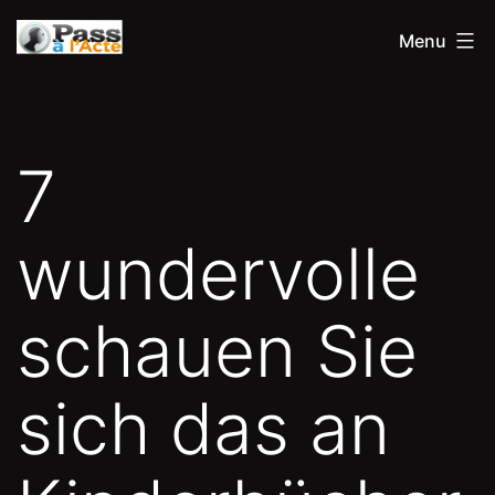
Aller
Pass
Menu
au
à
contenu
l'acte
7
wundervolle
schauen Sie
sich das an