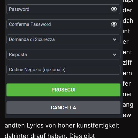
der
dah
int
er
ent
ziff
ern
fer
ner
ang
ew
andten Lyrics von hoher kunstfertigkeit
dahinter drauf haben. Dies gibt