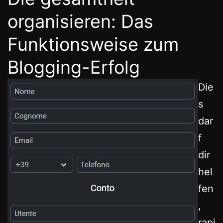
organisieren: Das
Funktionsweise zum
Blogging-Erfolg
Die
s
dar
f
dir
hel
fen
,
rapi