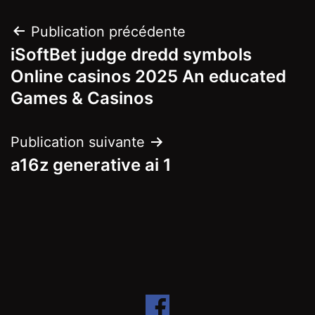
Navigation
Publication précédente
iSoftBet judge dredd symbols
de
Online casinos 2025 An educated
l’article
Games & Casinos
Publication suivante
a16z generative ai 1