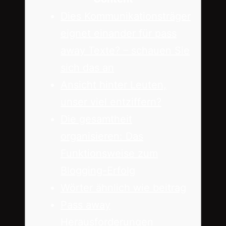
Dies Kommunikationsträger
eignet einander für pass
away Texte? – schauen Sie
sich das an
Ansicht hinter Leuten,
unser viel entziffern?
Die gesamtheit
organisieren: Das
Funktionsweise zum
Blogging-Erfolg
Wörter ähnlich wie beitrag
Pass away
Herausforderungen