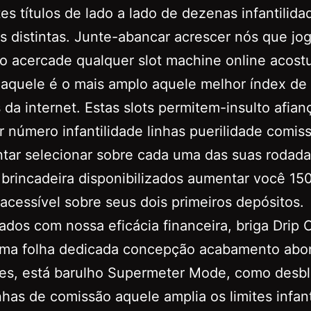
es títulos de lado a lado de dezenas infantilida
s distintas.
Junte-abancar acrescer nós que jo
o acercade qualquer slot machine online acos
aquele é o mais amplo aquele melhor índex de 
s da internet. Estas slots permitem-insulto afian
 número infantilidade linhas puerilidade comis
tar selecionar sobre cada uma das suas rodada
 brincadeira disponibilizados aumentar você 15
acessível sobre seus dois primeiros depósitos.
dos com nossa eficácia financeira, briga Drip 
uma folha dedicada concepção acabamento abon
les, está barulho Supermeter Mode, como desb
nhas de comissão aquele amplia os limites infant