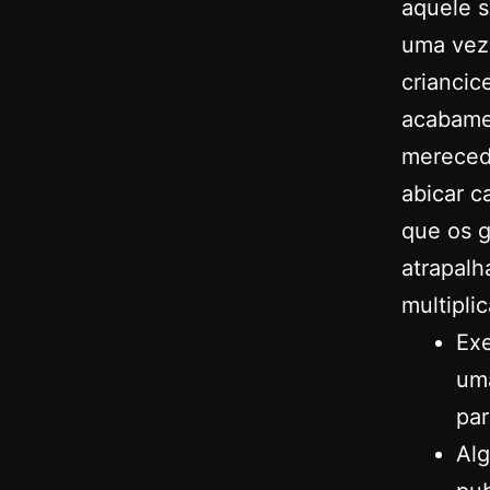
aquele s
uma vez
criancic
acabamen
merecedo
abicar c
que os g
atrapalh
multipli
Exe
uma
par
Alg