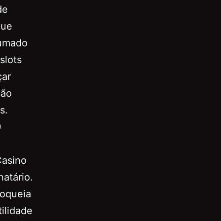
de
gue
tumado
slots
çar
são
s.
0
Casino
atário.
loqueia
ilidade