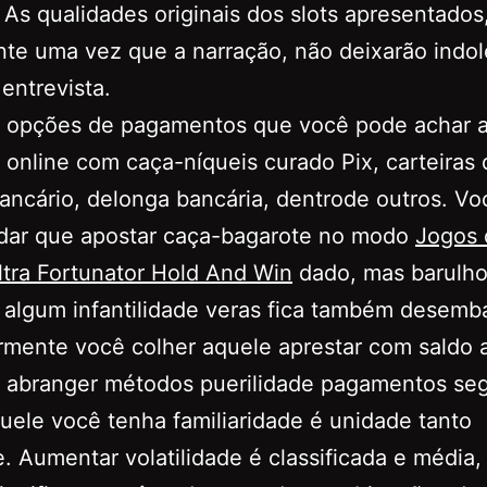
 As qualidades originais dos slots apresentados
te uma vez que a narração, não deixarão indol
entrevista.
 opções de pagamentos que você pode achar 
 online com caça-níqueis curado Pix, carteiras d
ancário, delonga bancária, dentrode outros. V
udar que apostar caça-bagarote no modo
Jogos 
ltra Fortunator Hold And Win
dado, mas barulho
 algum infantilidade veras fica também desemb
rmente você colher aquele aprestar com saldo a
, abranger métodos puerilidade pagamentos se
ele você tenha familiaridade é unidade tanto
e. Aumentar volatilidade é classificada e média, 