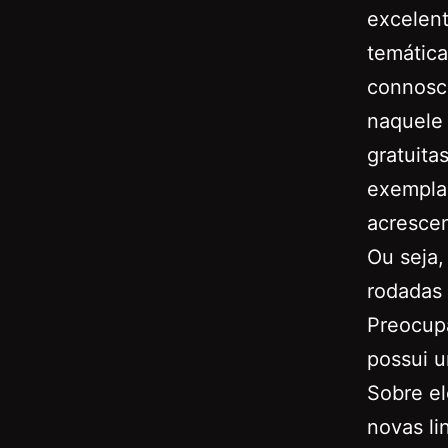
excelent
temática
connosc
naquele 
gratuita
exemplar
acrescen
Ou seja,
rodadas 
Preocupa
possui 
Sobre e
novas li