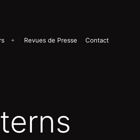
rs
Revues de Presse
Contact
Ouvrir
le
menu
nterns