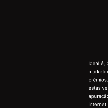
Ideal é,
marketin
prémios,
estas ve
apuração
internet