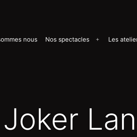
sommes nous
Nos spectacles
Les atelie
Ouvrir
le
menu
y Joker La