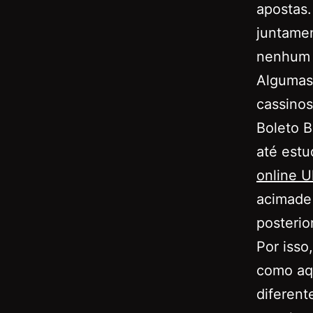
apostas.
juntamen
nenhum 
Algumas
cassinos
Boleto B
até est
online U
acimade
posterio
Por isso
como aqu
diferent