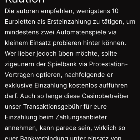
Die autoren empfehlen, wenigstens 10
Euroletten als Ersteinzahlung zu tätigen, um
mindestens zwei Automatenspiele via
kleinem Einsatz probieren hinter können.
Wer lieber jedoch üben möchte, sollte
zigeunern der Spielbank via Protestation-
Vortragen optieren, nachfolgende er
exklusive Einzahlung kostenlos aufführen
darf. Auch so lange diese Casinobetreiber
unser Transaktionsgebühr für eure
Einzahlung beim Zahlungsanbieter
annehmen, kann parece sein, wirklich so
euer Bankverbindung unter einsatz von