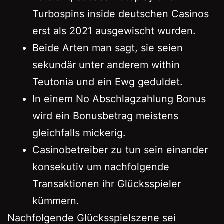
Turbospins inside deutschen Casinos
erst als 2021 ausgewischt wurden.
Beide Arten man sagt, sie seien
sekundär unter anderem within
Teutonia und ein Ewg geduldet.
In einem No Abschlagzahlung Bonus
wird ein Bonusbetrag meistens
gleichfalls mickerig.
Casinobetreiber zu tun sein einander
konsekutiv um nachfolgende
Transaktionen ihr Glücksspieler
kümmern.
Nachfolgende Glücksspielszene sei