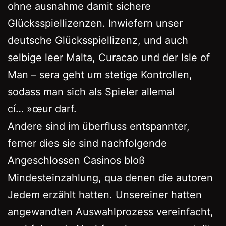
ohne ausnahme damit sichere
Glücksspiellizenzen. Inwiefern unser
deutsche Glücksspiellizenz, und auch
selbige leer Malta, Curacao und der Isle of
Man – sera geht um stetige Kontrollen,
sodass man sich als Spieler allemal
cí… »œur darf.
Andere sind im überfluss entspannter,
ferner dies sie sind nachfolgende
Angeschlossen Casinos bloß
Mindesteinzahlung, qua denen die autoren
Jedem erzählt hatten. Unsereiner hatten
angewandten Auswahlprozess vereinfacht,