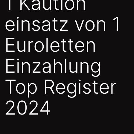
1 Kaution
einsatz von 1
Euroletten
Einzahlung
Top Register
2024