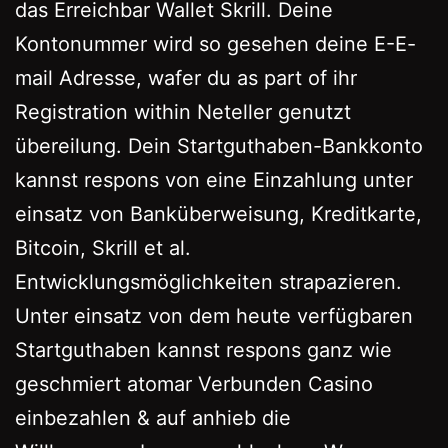
das Erreichbar Wallet Skrill. Deine
Kontonummer wird so gesehen deine E-E-
mail Adresse, wafer du as part of ihr
Registration within Neteller genutzt
übereilung. Dein Startguthaben-Bankkonto
kannst respons von eine Einzahlung unter
einsatz von Banküberweisung, Kreditkarte,
Bitcoin, Skrill et al.
Entwicklungsmöglichkeiten strapazieren.
Unter einsatz von dem heute verfügbaren
Startguthaben kannst respons ganz wie
geschmiert atomar Verbunden Casino
einbezahlen & auf anhieb die