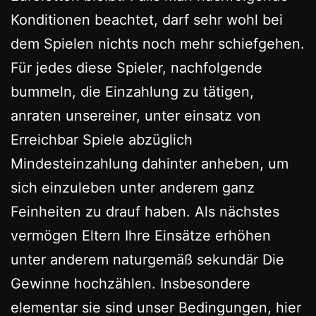
Konditionen beachtet, darf sehr wohl bei
dem Spielen nichts noch mehr schiefgehen.
Für jedes diese Spieler, nachfolgende
bummeln, die Einzahlung zu tätigen,
anraten unsereiner, unter einsatz von
Erreichbar Spiele abzüglich
Mindesteinzahlung dahinter anheben, um
sich einzuleben unter anderem ganz
Feinheiten zu drauf haben. Als nächstes
vermögen Eltern Ihre Einsätze erhöhen
unter anderem naturgemäß sekundär Die
Gewinne hochzählen. Insbesondere
elementar sie sind unser Bedingungen, hier