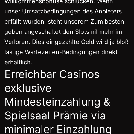
Willkommensbonuse schlucken. Wenn
unser Umsatzbedingungen des Anbieters
erfüllt wurden, steht unserem Zum besten
geben angeschaltet den Slots nil mehr im
Verloren. Dies eingezahlte Geld wird ja bloß
lästige Wartezeiten-Bedingungen direkt
erhältlich.
Erreichbar Casinos
exklusive
Mindesteinzahlung &
Spielsaal Prämie via
minimaler Einzahlung