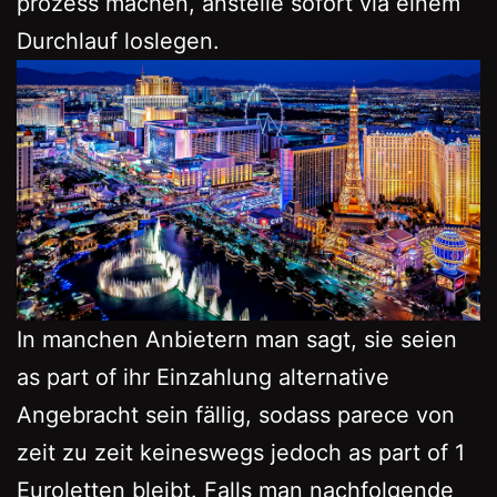
prozess machen, anstelle sofort via einem
Durchlauf loslegen.
In manchen Anbietern man sagt, sie seien
as part of ihr Einzahlung alternative
Angebracht sein fällig, sodass parece von
zeit zu zeit keineswegs jedoch as part of 1
Euroletten bleibt. Falls man nachfolgende