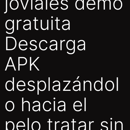
joviales demo
gratuita
Descarga
APK
desplazándol
o hacia el
pelo tratar sin