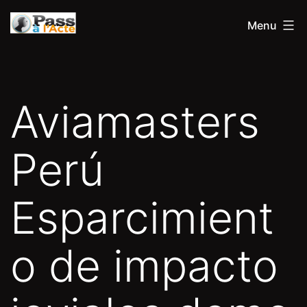
Aller
Pass
Menu
au
à
contenu
l'acte
Aviamasters
Perú
Esparcimient
o de impacto