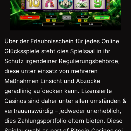
Über der Erlaubnisschein für jedes Online
Glücksspiele steht dies Spielsaal in ihr
Schutz irgendeiner Regulierungsbehörde,
diese unter einsatz von mehreren
Maßnahmen Einsicht und Abzocke
geradlinig aufdecken kann. Lizensierte
Casinos sind daher unter allen umständen &
vertrauenswürdig – jedweder unerheblich,
dies Zahlungsportfolio eltern bieten. Diese
Spielauswahl as part of Bitcoin Casinos sei