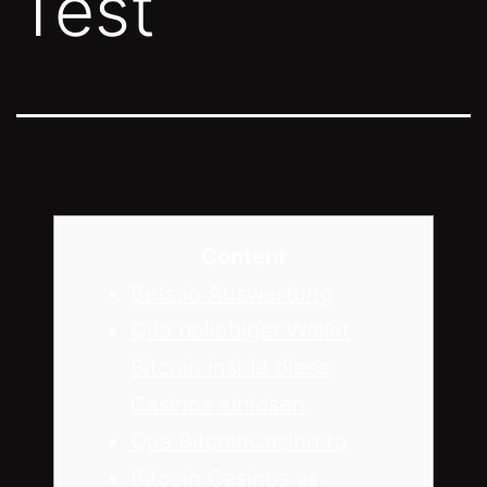
Test
Content
Bets.io Auswertung
Qua beliebiger Wallet
Bitcoin inside diese
Casinos einlösen
Qua BitcoinCasino.to
Bitcoin Casinos vs.