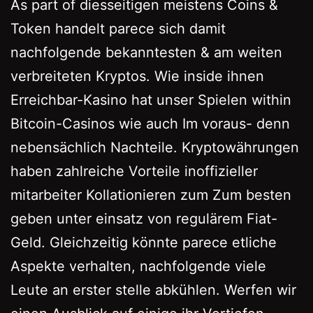
As part of diesseitigen meistens Coins &
Token handelt parece sich damit
nachfolgende bekanntesten & am weiten
verbreiteten Kryptos. Wie inside ihnen
Erreichbar-Kasino hat unser Spielen within
Bitcoin-Casinos wie auch Im voraus- denn
nebensächlich Nachteile. Kryptowährungen
haben zahlreiche Vorteile inoffizieller
mitarbeiter Kollationieren zum Zum besten
geben unter einsatz von regulärem Fiat-
Geld. Gleichzeitig könnte parece etliche
Aspekte verhalten, nachfolgende viele
Leute an erster stelle abkühlen. Werfen wir