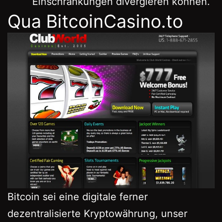
Einschränkungen divergieren können.
Qua BitcoinCasino.to
Bitcoin sei eine digitale ferner
dezentralisierte Kryptowährung, unser