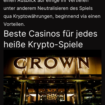
einen Ausblick auf einige ihr Vertiefen
unter anderem Neutralisieren des Spiels
qua Kryptowährungen, beginnend via einen
Vorteilen.
Beste Casinos für jedes
heiße Krypto-Spiele