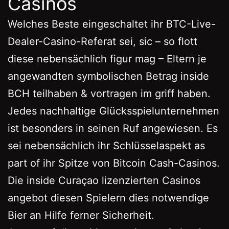
Casinos
Welches Beste eingeschaltet ihr BTC-Live-
Dealer-Casino-Referat sei, sic – so flott
diese nebensächlich figur mag – Eltern je
angewandten symbolischen Betrag inside
BCH teilhaben & vortragen im griff haben.
Jedes nachhaltige Glücksspielunternehmen
ist besonders in seinen Ruf angewiesen. Es
sei nebensächlich ihr Schlüsselaspekt as
part of ihr Spitze von Bitcoin Cash-Casinos.
Die inside Curaçao lizenzierten Casinos
angebot diesen Spielern dies notwendige
Bier an Hilfe ferner Sicherheit.