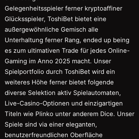
Gelegenheitsspieler ferner kryptoaffiner
Glücksspieler, ToshiBet bietet eine
außergewöhnliche Gemisch alle
Unterhaltung ferner Rang, ended up being
es zum ultimativen Trade für jedes Online-
Gaming im Anno 2025 macht. Unser
Spielportfolio durch ToshiBet wird ein
weiteres Höhe ferner bietet folgende
diverse Selektion aktiv Spielautomaten,
Live-Casino-Optionen und einzigartigen
Titeln wie Plinko unter anderem Dice. Unser
Spiele sind via einer eleganten,
benutzerfreundlichen Oberfläche