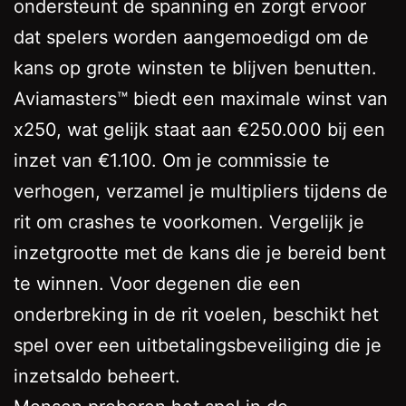
ondersteunt de spanning en zorgt ervoor
dat spelers worden aangemoedigd om de
kans op grote winsten te blijven benutten.
Aviamasters™ biedt een maximale winst van
x250, wat gelijk staat aan €250.000 bij een
inzet van €1.100. Om je commissie te
verhogen, verzamel je multipliers tijdens de
rit om crashes te voorkomen. Vergelijk je
inzetgrootte met de kans die je bereid bent
te winnen. Voor degenen die een
onderbreking in de rit voelen, beschikt het
spel over een uitbetalingsbeveiliging die je
inzetsaldo beheert.