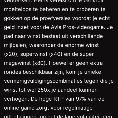
versterken. Het is vereist om je bankroll
moeiteloos te beheren en te proberen te
gokken op de proefversies voordat je echt
geld inzet voor de Avia Pros-videogame. Je
pad naar winst bestaat uit verschillende
mijlpalen, waaronder de enorme winst
(x20), superwinst (x40) en de super
megawinst (x80). Hoewel er geen extra
rondes beschikbaar zijn, kom je unieke
vermenigvuldigingscombinaties tegen die je
winst tot wel 250x je aandeel kunnen
verhogen. De hoge RTP van 97% van de
online game zorgt voor regelmatige
uitbetalingen, omdat de lage volatiliteit een