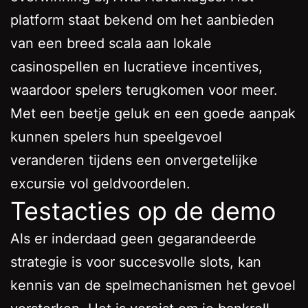
platform staat bekend om het aanbieden
van een breed scala aan lokale
casinospellen en lucratieve incentives,
waardoor spelers terugkomen voor meer.
Met een beetje geluk en een goede aanpak
kunnen spelers hun speelgevoel
veranderen tijdens een onvergetelijke
excursie vol geldvoordelen.
Testacties op de demo
Als er inderdaad geen gegarandeerde
strategie is voor succesvolle slots, kan
kennis van de spelmechanismen het gevoel