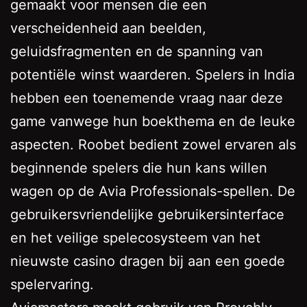
gemaakt voor mensen die een
verscheidenheid aan beelden,
geluidsfragmenten en de spanning van
potentiële winst waarderen. Spelers in India
hebben een toenemende vraag naar deze
game vanwege hun boekthema en de leuke
aspecten.
Roobet bedient zowel ervaren als
beginnende spelers die hun kans willen
wagen op de Avia Professionals-spellen. De
gebruikersvriendelijke gebruikersinterface
en het veilige spelecosysteem van het
nieuwste casino dragen bij aan een goede
spelervaring.