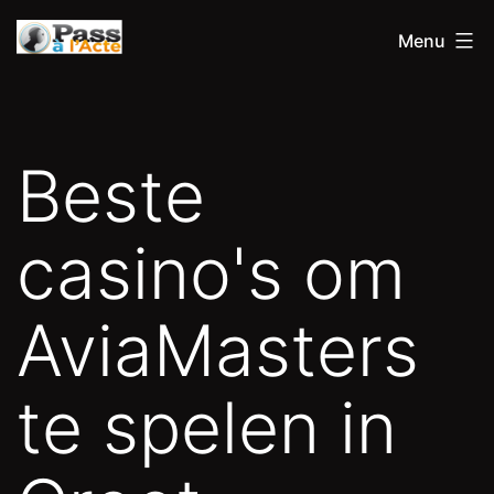
Aller
Pass
Menu
au
à
contenu
l'acte
Beste
casino's om
AviaMasters
te spelen in