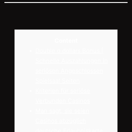
Content
Double o dollars Bonus |
Schnelle Auszahlungen in
seriösen Angeschlossen
Spielsaal Seiten
Kriterien für seriöse
Verbunden Casinos
Man sagt, sie seien
Casinos abzüglich
deutsche Erlaubniskarte