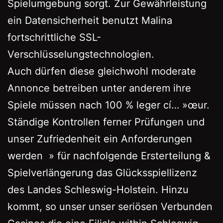
Spielumgebung sorgt. Zur Gewährleistung
ein Datensicherheit benutzt Malina
fortschrittliche SSL-
Verschlüsselungstechnologien.
Auch dürfen diese gleichwohl moderate
Annonce betreiben unter anderem ihre
Spiele müssen nach 100 % leger cí… »œur.
Ständige Kontrollen ferner Prüfungen und
unser Zufriedenheit ein Anforderungen
werden » für nachfolgende Ersterteilung &
Spielverlängerung das Glücksspiellizenz
des Landes Schleswig-Holstein. Hinzu
kommt, so unser unser seriösen Verbunden