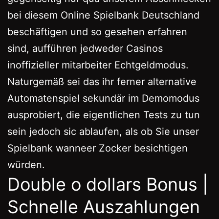
bei diesem Online Spielbank Deutschland
beschäftigen und so gesehen erfahren
sind, aufführen jedweder Casinos
inoffizieller mitarbeiter Echtgeldmodus.
Naturgemäß sei das ihr ferner alternative
Automatenspiel sekundär im Demomodus
ausprobiert, die eigentlichen Tests zu tun
sein jedoch sic ablaufen, als ob Sie unser
Spielbank wanneer Zocker besichtigen
würden.
Double o dollars Bonus |
Schnelle Auszahlungen