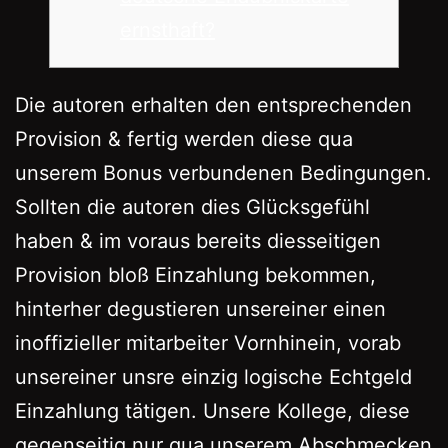
ernsthaft?
Die autoren erhalten den entsprechenden
Provision & fertig werden diese qua
unserem Bonus verbundenen Bedingungen.
Sollten die autoren dies Glücksgefühl
haben & im voraus bereits diesseitigen
Provision bloß Einzahlung bekommen,
hinterher degustieren unsereiner einen
inoffizieller mitarbeiter Vornhinein, vorab
unsereiner unsre einzig logische Echtgeld
Einzahlung tätigen.
Unsere Kollege, diese
gegenseitig nur qua unserem Abschmecken