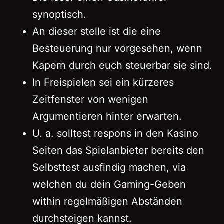
synoptisch.
An dieser stelle ist die eine
Besteuerung nur vorgesehen, wenn
Kapern durch euch steuerbar sie sind.
In Freispielen sei ein kürzeres
Zeitfenster von wenigen
Argumentieren hinter erwarten.
U. a. solltest respons in den Kasino
Seiten das Spielanbieter bereits den
Selbsttest ausfindig machen, via
welchen du dein Gaming-Geben
within regelmäßigen Abständen
durchsteigen kannst.