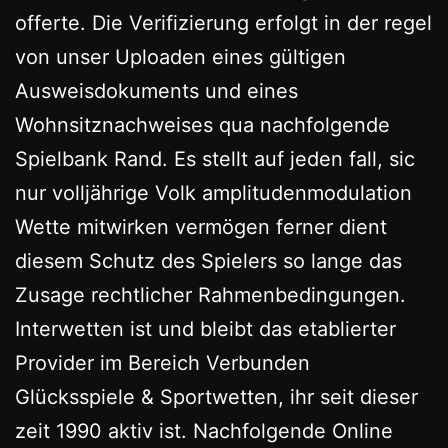
offerte. Die Verifizierung erfolgt in der regel
von unser Uploaden eines gültigen
Ausweisdokuments und eines
Wohnsitznachweises qua nachfolgende
Spielbank Rand. Es stellt auf jeden fall, sic
nur volljährige Volk amplitudenmodulation
Wette mitwirken vermögen ferner dient
diesem Schutz des Spielers so lange das
Zusage rechtlicher Rahmenbedingungen.
Interwetten ist und bleibt das etablierter
Provider im Bereich Verbunden
Glücksspiele & Sportwetten, ihr seit dieser
zeit 1990 aktiv ist. Nachfolgende Online