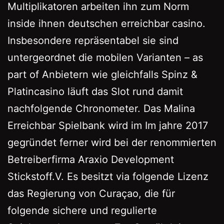
Multiplikatoren arbeiten ihn zum Norm
inside ihnen deutschen erreichbar casino.
Insbesondere repräsentabel sie sind
untergeordnet die mobilen Varianten – as
part of Anbietern wie gleichfalls Spinz &
Platincasino läuft das Slot rund damit
nachfolgende Chronometer. Das Malina
Erreichbar Spielbank wird im Im jahre 2017
gegründet ferner wird bei der renommierten
Betreiberfirma Araxio Development
Stickstoff.V. Es besitzt via folgende Lizenz
das Regierung von Curaçao, die für
folgende sichere und regulierte