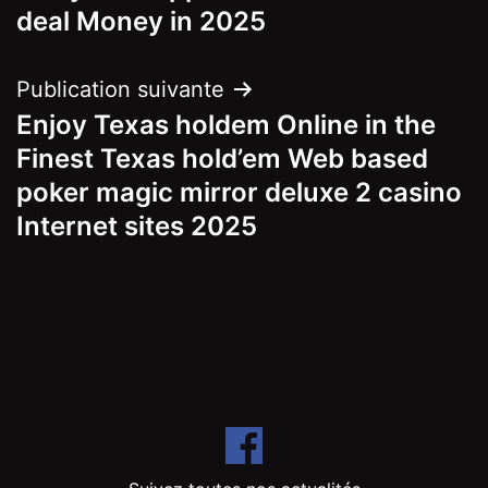
l’article
deal Money in 2025
Publication suivante
Enjoy Texas holdem Online in the
Finest Texas hold’em Web based
poker magic mirror deluxe 2 casino
Internet sites 2025