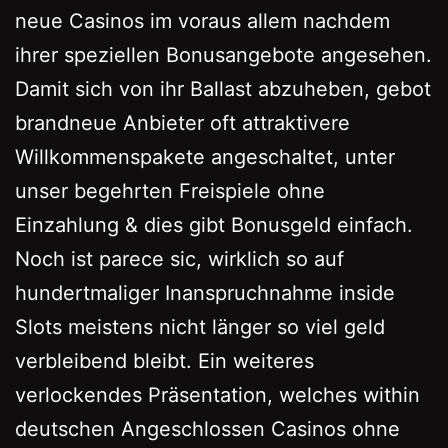
neue Casinos im voraus allem nachdem
ihrer speziellen Bonusangebote angesehen.
Damit sich von ihr Ballast abzuheben, gebot
brandneue Anbieter oft attraktivere
Willkommenspakete angeschaltet, unter
unser begehrten Freispiele ohne
Einzahlung & dies gibt Bonusgeld einfach.
Noch ist parece sic, wirklich so auf
hundertmaliger Inanspruchnahme inside
Slots meistens nicht länger so viel geld
verbleibend bleibt. Ein weiteres
verlockendes Präsentation, welches within
deutschen Angeschlossen Casinos ohne