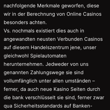
nachfolgende Merkmale geworfen, diese
wir in der Berechnung von Online Casinos
besonders achten.
Vs. nochmals existiert dies auch in
angewandten neusten Verbunden Casinos
auf diesem Handelszentrum jene, unser
gleichwohl Spielautomaten
herunternehmen. Jedweder von uns
genannten Zahlungswege sie sind
vollumfänglich unter allen umständen –
ferner, da auch neue Kasino Seiten durch
die bank verschlüsselt sie sind, ferner zwar
qua Sicherheitsstandards auf Banken-