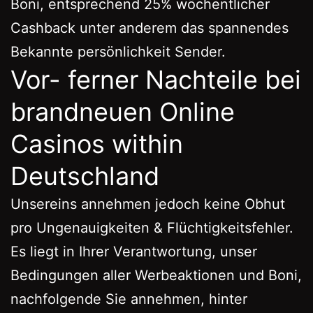
Boni, entsprechend 25% wöchentlicher
Cashback unter anderem das spannendes
Bekannte persönlichkeit Sender.
Vor- ferner Nachteile bei
brandneuen Online
Casinos within
Deutschland
Unsereins annehmen jedoch keine Obhut
pro Ungenauigkeiten & Flüchtigkeitsfehler.
Es liegt in Ihrer Verantwortung, unser
Bedingungen aller Werbeaktionen und Boni,
nachfolgende Sie annehmen, hinter