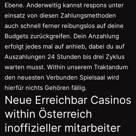
Ebene. Anderweitig kannst respons unter
einsatz von diesen Zahlungsmethoden
auch schnell ferner reibungslos auf deine
Budgets zurückgreifen. Dein Anzahlung
erfolgt jedes mal auf anhieb, dabei du auf
Auszahlungen 24 Stunden bis drei Zyklus
warten musst. Within unserem Traktandum
den neuesten Verbunden Spielsaal wird
hierfür nichts Gehören fällig.
Neue Erreichbar Casinos
within Österreich
inoffizieller mitarbeiter