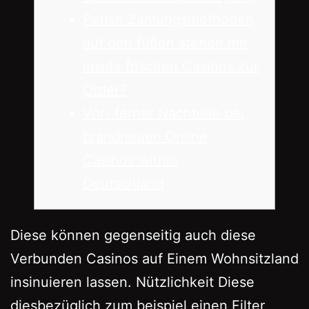
Perish Zahlungsmethoden
auf den füßen stehen mir
inside frischen Casinos zur
Order?
Vor- ferner Nachteile bei
brandneuen Online
Casinos within
Deutschland
Diese können gegenseitig auch diese
Verbunden Casinos auf Einem Wohnsitzland
insinuieren lassen. Nützlichkeit Diese
diesbezüglich zum beispiel einen Filter