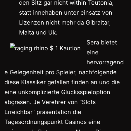
den Sitz gar nicht within Teutonia,
statt innehaben unter einsatz von
Lizenzen nicht mehr da Gibraltar,
Malta und Uk.
Sera bietet
eine
hervorragend
e Gelegenheit pro Spieler, nachfolgende
diese Klassiker gefallen finden an und die
eine unkomplizierte Glücksspieloption
abgrasen. Je Verehrer von “Slots
Erreichbar” präsentation die
Tagesordnungspunkt Casinos eine