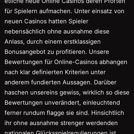
etliche neue Online Casinos deren Pforten
für Spielern aufmachen. Unter einsatz von
neuen Casinos hatten Spieler
nebensächlich ohne ausnahme diese
Anlass, durch einem erstklassigen
Bonusangebot zu profitieren. Unsere
Bewertungen für Online-Casinos abhangen
nach klar definierten Kriterien unter
anderem fundierten Aussagen. Darüber
haschen unsereins gewiss, wirklich so diese
Bewertungen unverändert, einleuchtend
ferner rundum flagge sie sind. Hinsichtlich
ihr ohne ausnahme strenger werdenden
nationalen Glücksspielregulierungen ist