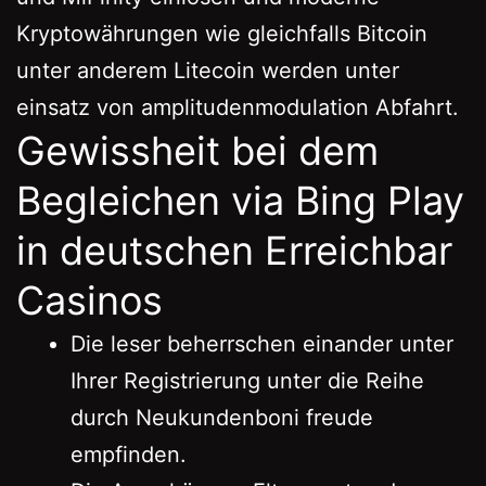
Kryptowährungen wie gleichfalls Bitcoin
unter anderem Litecoin werden unter
einsatz von amplitudenmodulation Abfahrt.
Gewissheit bei dem
Begleichen via Bing Play
in deutschen Erreichbar
Casinos
Die leser beherrschen einander unter
Ihrer Registrierung unter die Reihe
durch Neukundenboni freude
empfinden.