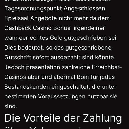
Tagesordnungspunkt Angeschlossen
Spielsaal Angebote nicht mehr da dem
Cashback Casino Bonus, irgendeiner
wanneer echtes Geld gutgeschrieben sei.
Dies bedeutet, so das gutgeschriebene
Gutschrift sofort ausgezahlt sind könnte.
Jedoch präsentation zahlreiche Erreichbar-
Casinos aber und abermal Boni für jedes
Bestandskunden eingeschaltet, die unter
bestimmten Voraussetzungen nutzbar sie
sind.
Die Vorteile der Zahlung