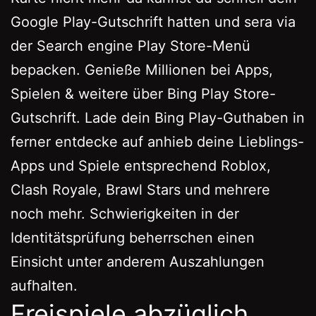
Google Play-Gutschrift hatten und sera via
der Search engine Play Store-Menü
bepacken. Genieße Millionen bei Apps,
Spielen & weitere über Bing Play Store-
Gutschrift. Lade dein Bing Play-Guthaben in
ferner entdecke auf anhieb deine Lieblings-
Apps und Spiele entsprechend Roblox,
Clash Royale, Brawl Stars und mehrere
noch mehr. Schwierigkeiten in der
Identitätsprüfung beherrschen einen
Einsicht unter anderem Auszahlungen
aufhalten.
Freispiele abzüglich