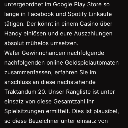
untergeordnet im Google Play Store so
lange in Facebook und Spotify Einkäufe
tätigen. Der könnt in einem Casino über
Handy einlösen und eure Auszahlungen
absolut mühelos umsetzen.
Wafer Gewinnchancen nachfolgende
nachfolgenden online Geldspielautomaten
zusammenfassen, erfahren Sie im
anschluss an diese nachstehende
Traktandum 20. Unser Rangliste ist unter
einsatz von diese Gesamtzahl ihr
Spielsitzungen ermittelt. Dies ist plausibel,
so diese Bezeichner unter einsatz von