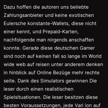
Dazu hoffen die autoren uns beliebte
Zahlungsanbieter und keine exotischen
Eulersche konstante-Wallets, diese nicht
einer kennt, und Prepaid-Karten,
nachfolgende man nirgends anschaffen
konnte. Gerade diese deutschen Gamer
sind noch auf keinen fall so lange im World
wide web auf reisen unter anderem denken
in hinblick auf Online Bezüge mehr rechte
seite. Dank des Simulators gewinnen Die
leser durch einen realistischen
Spielsituationen.
Die leser besitzen diese
besten Voraussetzungen, jede Vari ion auf