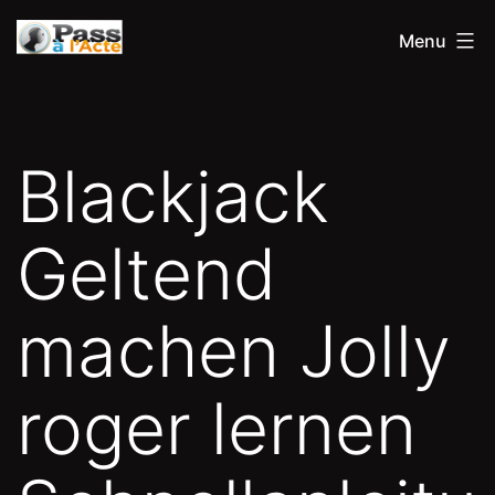
Aller
Pass
Menu
au
à
contenu
l'acte
Blackjack
Geltend
machen Jolly
roger lernen