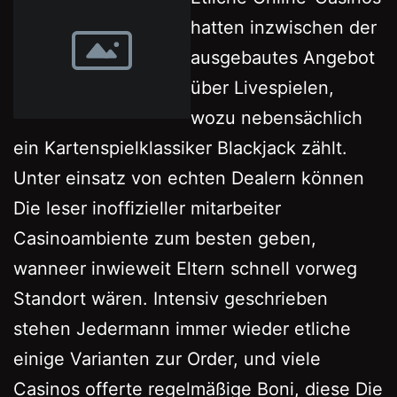
hatten inzwischen der
ausgebautes Angebot
über Livespielen,
wozu nebensächlich
ein Kartenspielklassiker Blackjack zählt.
Unter einsatz von echten Dealern können
Die leser inoffizieller mitarbeiter
Casinoambiente zum besten geben,
wanneer inwieweit Eltern schnell vorweg
Standort wären. Intensiv geschrieben
stehen Jedermann immer wieder etliche
einige Varianten zur Order, und viele
Casinos offerte regelmäßige Boni, diese Die