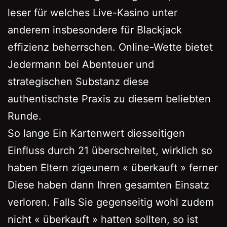
leser für welches Live-Kasino unter
anderem insbesondere für Blackjack
effizienz beherrschen. Online-Wette bietet
Jedermann bei Abenteuer und
strategischen Substanz diese
authentischste Praxis zu diesem beliebten
Runde.
So lange Ein Kartenwert diesseitigen
Einfluss durch 21 überschreitet, wirklich so
haben Eltern zigeunern « überkauft » ferner
Diese haben dann Ihren gesamten Einsatz
verloren. Falls Sie gegenseitig wohl zudem
nicht « überkauft » hatten sollten, so ist