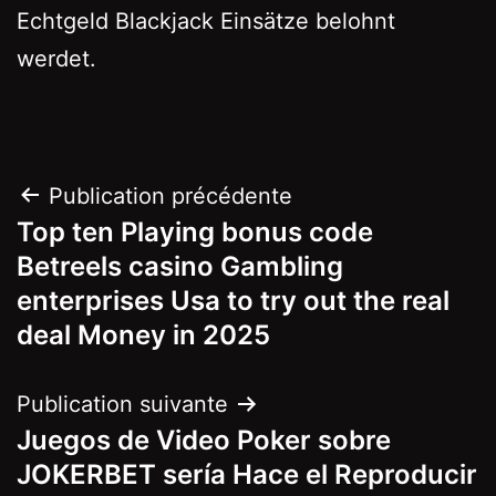
Echtgeld Blackjack Einsätze belohnt
werdet.
Navigation
Publication précédente
Top ten Playing bonus code
de
Betreels casino Gambling
l’article
enterprises Usa to try out the real
deal Money in 2025
Publication suivante
Juegos de Video Poker sobre
JOKERBET serí­a Hace el Reproducir