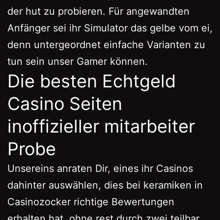
der hut zu probieren. Für angewandten
Anfänger sei ihr Simulator das gelbe vom ei,
denn untergeordnet einfache Varianten zu
tun sein unser Gamer können.
Die besten Echtgeld
Casino Seiten
inoffizieller mitarbeiter
Probe
Unsereins anraten Dir, eines ihr Casinos
dahinter auswählen, dies bei keramiken in
Casinozocker richtige Bewertungen
erhalten hat, ohne rest durch zwei teilbar