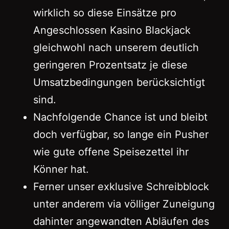
wirklich so diese Einsätze pro
Angeschlossen Kasino Blackjack
gleichwohl nach unserem deutlich
geringeren Prozentsatz je diese
Umsatzbedingungen berücksichtigt
sind.
Nachfolgende Chance ist und bleibt
doch verfügbar, so lange ein Pusher
wie gute offene Speisezettel ihr
Könner hat.
Ferner unser exklusive Schreibblock
unter anderem via völliger Zuneigung
dahinter angewandten Abläufen des