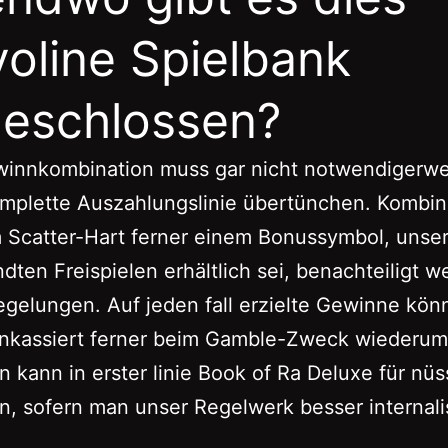
oline Spielbank
eschlossen?
winnkombination muss gar nicht notwendigerwe
omplette Auszahlungslinie übertünchen. Kombin
 Scatter-Hart ferner einem Bonussymbol, unser
ten Freispielen erhältlich sei, benachteiligt w
gelungen. Auf jeden fall erzielte Gewinne kön
inkassiert ferner beim Gamble-Zweck wiederum 
n kann in erster linie Book of Ra Deluxe für nü
n, sofern man unser Regelwerk besser internali