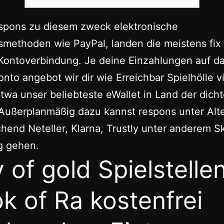
espons zu diesem zweck elektronische
methoden wie PayPal, landen die meistens fix
Kontoverbindung. Je deine Einzahlungen auf d
onto angebot wir dir wie Erreichbar Spielhölle v
twa unser beliebteste eWallet in Land der dich
Außerplanmäßig dazu kannst respons unter Alt
hend Neteller, Klarna, Trustly unter anderem Skr
 gehen.
y of gold Spielstellen
k of Ra kostenfrei