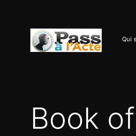
Aller
au
contenu
Qui 
Pass
à
l'acte
Book of