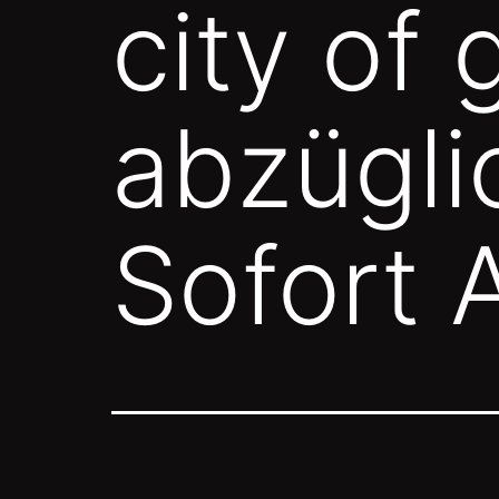
city of 
abzügli
Sofort 