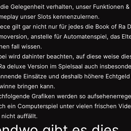
 die Gelegenheit verhalten, unser Funktionen &
eplay unser Slots kennenzulernen.
ece gilt gar nicht nur für jedes die Book of Ra 
oversion, anstelle für Automatenspiel, das Elt
nen fall wissen.
ei wird dahinter beachten, auf diese weise di
Ra deluxe Version im Spielsaal auch insbesond
nnende Einsätze und deshalb höhere Echtgeld
winne bringen kann.
hfolgende Grafiken werden so aufsehenerrege
ch ein Computerspiel unter vielen frischen Vid
 nicht auffällt.
endwo gibt es dies