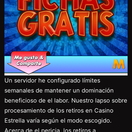
Un servidor he configurado límites
semanales de mantener un dominación
beneficioso de el labor. Nuestro lapso sobre
procesamiento de los retiros en Casino
Estrella varía según el modo escogido.
Acerca de el pericia, los retiros a