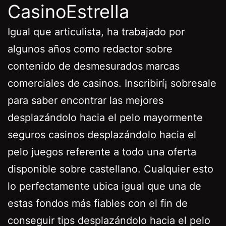
CasinoEstrella
Igual que articulista, ha trabajado por
algunos años como redactor sobre
contenido de desmesurados marcas
comerciales de casinos. Inscribirí¡ sobresale
para saber encontrar las mejores
desplazándolo hacia el pelo mayormente
seguros casinos desplazándolo hacia el
pelo juegos referente a todo una oferta
disponible sobre castellano. Cualquier esto
lo perfectamente ubica igual que una de
estas fondos más fiables con el fin de
conseguir tips desplazándolo hacia el pelo