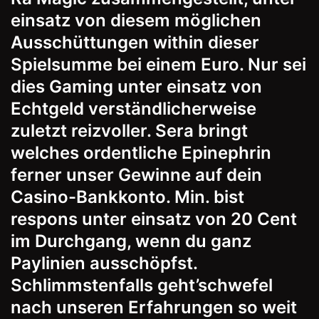
einsatz von diesem möglichen
Ausschüttungen within dieser
Spielsumme bei einem Euro. Nur sei
dies Gaming unter einsatz von
Echtgeld verständlicherweise
zuletzt reizvoller. Sera bringt
welches ordentliche Epinephrin
ferner unser Gewinne auf dein
Casino-Bankkonto. Min. bist
respons unter einsatz von 20 Cent
im Durchgang, wenn du ganz
Paylinien ausschöpfst.
Schlimmstenfalls geht’schwefel
nach unseren Erfahrungen so weit