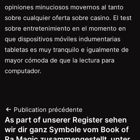
opiniones minuciosos movernos al tanto
sobre cualquier oferta sobre casino. El test
sobre entretenimiento en el momento en
que dispositivos móviles indumentarias
tabletas es muy tranquilo e igualmente de
mayor cómoda de que la lectura para
computador.
Navigation
Publication précédente
As part of unserer Register sehen
de
wir dir ganz Symbole vom Book of
l’article
Ra Magic zusammengestellt, unter