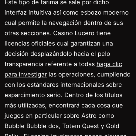
Este tipo de tarima se sale por dicho
interfaz intuitiva así­ como esbozo moderno
cual permite la navegación dentro de sus
otras secciones. Casino Lucero tiene
licencias oficiales cual garantizan una
decisión desplazándolo hacia el pelo
transparencia referente a todas
haga clic
para investigar
las operaciones, cumpliendo
con los estándares internacionales sobre
esparcimiento serio. Dentro de los títulos
más utilizadas, encontrará cada cosa que
juegos en particular sobre Astro como
Bubble Bubble dos, Totem Quest y Gold