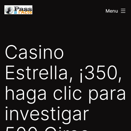
Aller
Pass
Menu
au
à
contenu
l'acte
Casino
Estrella, ¡350,
haga clic para
investigar