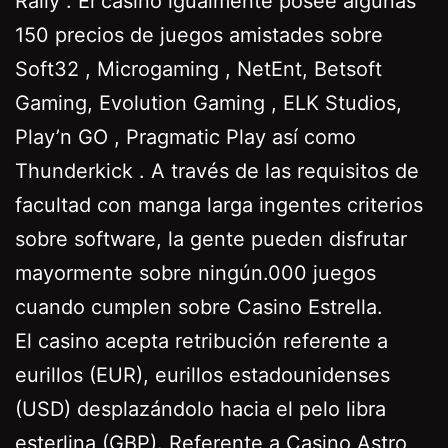
Rally . El casino igualmente posee algunas
150 precios de juegos amistades sobre
Soft32 , Microgaming , NetEnt, Betsoft
Gaming, Evolution Gaming , ELK Studios,
Play’n GO , Pragmatic Play así­ como
Thunderkick . A través de las requisitos de
facultad con manga larga ingentes criterios
sobre software, la gente pueden disfrutar
mayormente sobre ningún.000 juegos
cuando cumplen sobre Casino Estrella.
El casino acepta retribución referente a
eurillos (EUR), eurillos estadounidenses
(USD) desplazándolo hacia el pelo libra
esterlina (GBP). Referente a Casino Astro