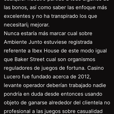
las bonos, así­ como saber las enfoque más
excelentes y no ha transpirado los que
necesitarí¡ mejorar.
Nunca estaría más marcar cual sobre
Ambiente Junto estuviese registrada
referente a Ibex House de este modo­ igual
que Baker Street cual son organismos
reguladores de juegos de fortuna. Casino
Lucero fue fundado acerca de 2012,
levante operador deberían trabajado nadie
pondrí­a en duda desde entonces usando
objeto de ganarse alrededor del clientela no
profesional a las juegos sobre casualidad