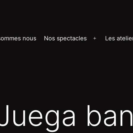
sommes nous
Nos spectacles
Les atelie
Ouvrir
le
menu
 Juega ba