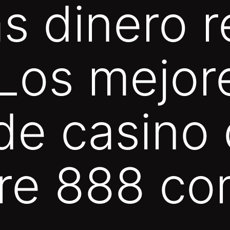
 dinero r
Los mejor
de casino 
bre 888 c