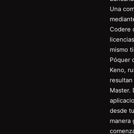
Una com
mediante
Codere c
licencia
mismo ti
Póquer d
Keno, ru
resultan
Master. 
aplicaci
desde tu
manera g
comenzar