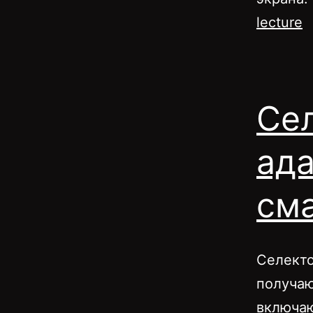
7
lecture
C
к
п
Сел
б
з
ада
р
и
см
о
Селекто
получаю
включаю