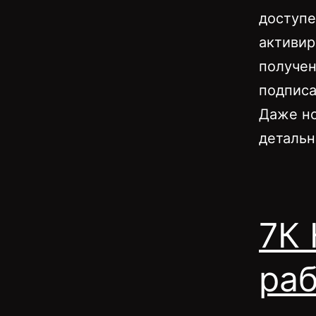
доступе
активир
получен
подписа
Даже но
деталь
7К 
раб