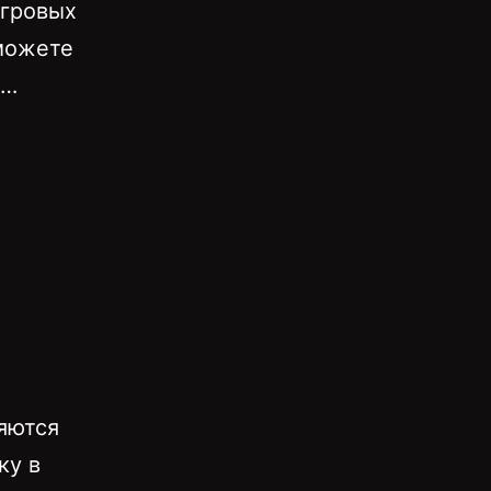
игровых
сможете
в…
ляются
ку в