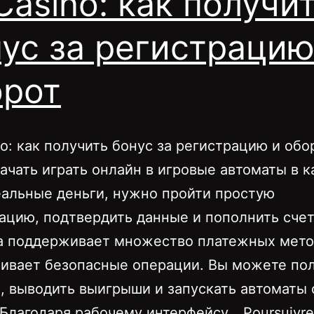
Casino: как получи
игроков
ус за регистрацию
орот
no: как получить бонус за регистрацию и обо
ачать играть онлайн в игровые автоматы в к
еальные деньги, нужно пройти простую
ацию, подтвердить данные и пополнить счет
а поддерживает множество платежных мето
ивает безопасные операции. Вы можете по
, выводить выигрыши и запускать автоматы 
 Благодаря рабочему интерфейсу…
Poursuivre