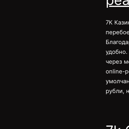
7К Кази
перебое
Благода
удобно.
через м
online-
умолчан
рубли, 