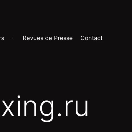
rs
Revues de Presse
Contact
Ouvrir
le
menu
xing.ru