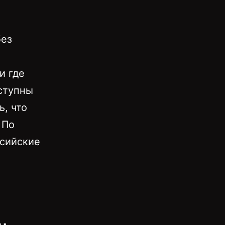
без
и где
оступны
, что
 По
ссийские