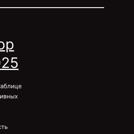
ор
025
таблице
тивных
сть