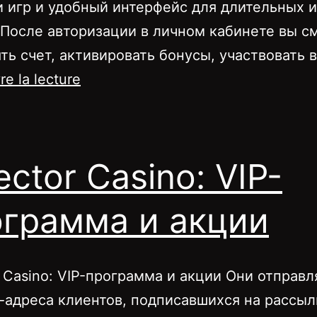
и игр и удобный интерфейс для длительных 
 После авторизации в личном кабинете вы 
ть счет, активировать бонусы, участвовать 
Селектор
re la lecture
Казино:
обзор
онлайн-
ector Casino: VIP-
платформы
2025
ограмма и акции
r Casino: VIP-программа и акции Они отправ
l-адреса клиентов, подписавшихся на рассыл