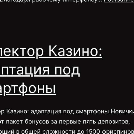
k
asino:
ак
олучить
ектор Казино:
онус
а
птация под
егистрацию
артфоны
борот
р Казино: адаптация под смартфоны Новичк
т пакет бонусов за первые пять депозитов,
щий в общей сложности до 1500 фриспинов