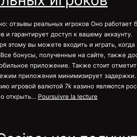
но: отзывы реальных игроков Оно работает 
в и гарантирует доступ к вашему аккаунту.
ря этому вы можете входить и играть, когда 
 Все бонусы, полученные на сайте, также д
обильное приложение. Также стоит отметить
режим приложения минимизирует задержки.
ию игровой валютой 7k казино являются ро
7К
но открыть…
Poursuivre la lecture
Казино:
отзывы
реальных