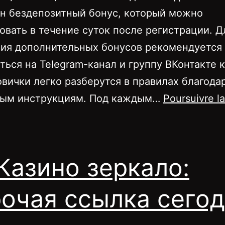
н бездепозитный бонус, который можно
овать в течение суток после регистрации. Д
ия дополнительных бонусов рекомендуется
ться на Telegram-канал и группу ВКонтакте к
вички легко разберутся в правилах благода
ным инструкциям. Под каждым…
Poursuivre la
Казино зеркало:
очая ссылка сего