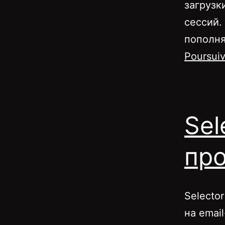
загрузк
сессий.
пополня
Poursuiv
Sel
пр
Selecto
на emai