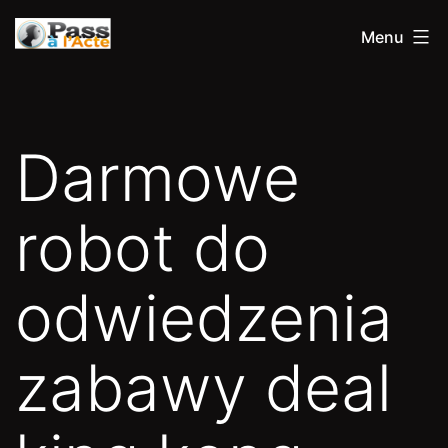
Aller
Pass
Menu
au
à
contenu
l'acte
Darmowe
robot do
odwiedzenia
zabawy deal