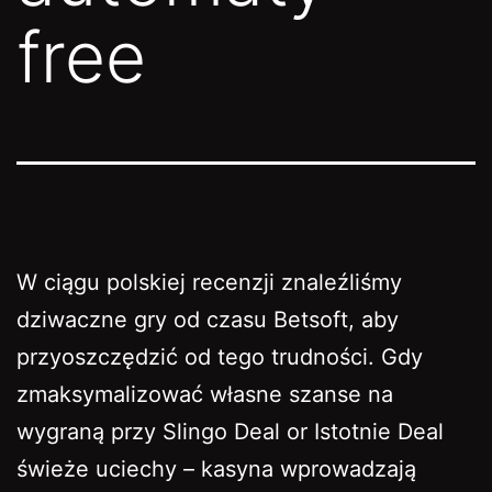
free
W ciągu polskiej recenzji znaleźliśmy
dziwaczne gry od czasu Betsoft, aby
przyoszczędzić od tego trudności. Gdy
zmaksymalizować własne szanse na
wygraną przy Slingo Deal or Istotnie Deal
świeże uciechy – kasyna wprowadzają