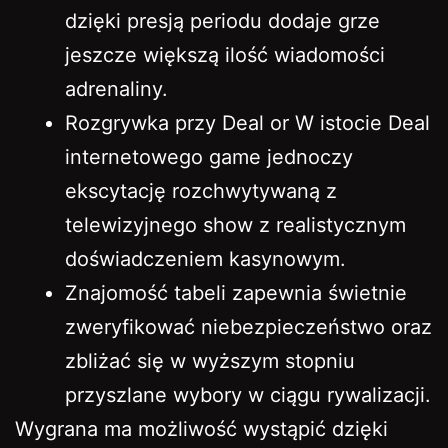
dzięki presją periodu dodaje grze
jeszcze większą ilość wiadomości
adrenaliny.
Rozgrywka przy Deal or W istocie Deal
internetowego game jednoczy
ekscytację rozchwytywaną z
telewizyjnego show z realistycznym
doświadczeniem kasynowym.
Znajomość tabeli zapewnia świetnie
zweryfikować niebezpieczeństwo oraz
zbliżać się w wyższym stopniu
przyszlane wybory w ciągu rywalizacji.
Wygrana ma możliwość wystąpić dzięki