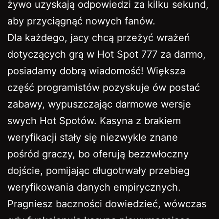
żywo uzyskają odpowiedzi za kilku sekund,
aby przyciągnąć nowych fanów.
Dla każdego, jacy chcą przeżyć wrażeń
dotyczących grą w Hot Spot 777 za darmo,
posiadamy dobrą wiadomość! Większa
część programistów pozyskuje ów postać
zabawy, wypuszczając darmowe wersje
swych Hot Spotów. Kasyna z brakiem
weryfikacji stały się niezwykle znane
pośród graczy, bo oferują bezzwłoczny
dojście, pomijając długotrwały przebieg
weryfikowania danych empirycznych.
Pragniesz baczności dowiedzieć, wówczas