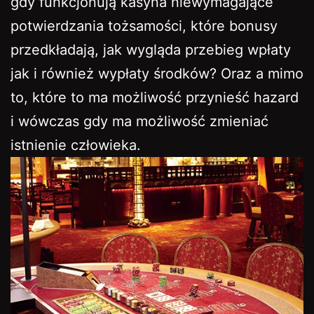
gdy funkcjonują kasyna niewymagające
potwierdzania tożsamości, które bonusy
przedkładają, jak wygląda przebieg wpłaty
jak i również wypłaty środków? Oraz a mimo
to, które to ma możliwość przynieść hazard
i wówczas gdy ma możliwość zmieniać
istnienie człowieka.