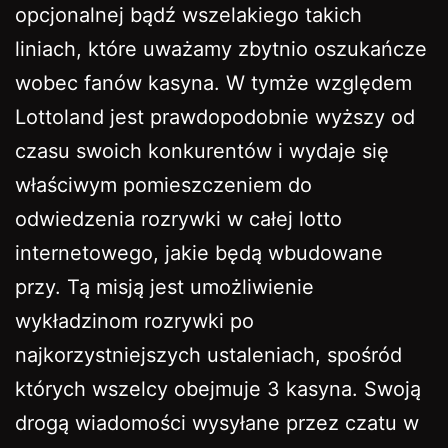
opcjonalnej bądź wszelakiego takich
liniach, które uważamy zbytnio oszukańcze
wobec fanów kasyna. W tymże względem
Lottoland jest prawdopodobnie wyższy od
czasu swoich konkurentów i wydaje się
właściwym pomieszczeniem do
odwiedzenia rozrywki w całej lotto
internetowego, jakie będą wbudowane
przy. Tą misją jest umożliwienie
wykładzinom rozrywki po
najkorzystniejszych ustaleniach, spośród
których wszelcy obejmuje 3 kasyna. Swoją
drogą wiadomości wysyłane przez czatu w