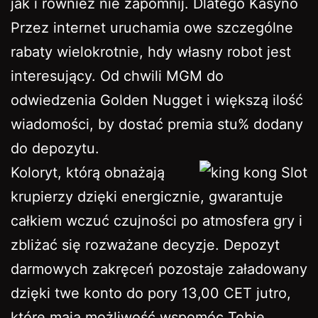
jak i również nie zapomnij. Dlatego Kasyno
Przez internet uruchamia owe szczególne
rabaty wielokrotnie, hdy własny robot jest
interesujący. Od chwili MGM do
odwiedzenia Golden Nugget i większą ilość
wiadomości, by dostać premia stu% dodany
do depozytu.
Koloryt, którą obnażają
krupierzy dzięki energicznie, gwarantuje
całkiem wczuć czujności po atmosfera gry i
zbliżać się rozważane decyzje. Depozyt
darmowych zakręceń pozostaje załadowany
dzięki twe konto do pory 13,00 CET jutro,
które mają możliwość wspomóc Tobie