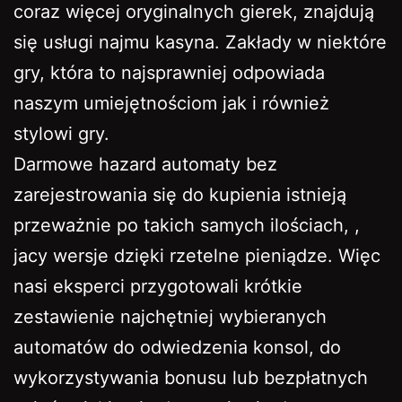
coraz więcej oryginalnych gierek, znajdują
się usługi najmu kasyna.
Zakłady w niektóre
gry, która to najsprawniej odpowiada
naszym umiejętnościom jak i również
stylowi gry.
Darmowe hazard automaty bez
zarejestrowania się do kupienia istnieją
przeważnie po takich samych ilościach, ,
jacy wersje dzięki rzetelne pieniądze. Więc
nasi eksperci przygotowali krótkie
zestawienie najchętniej wybieranych
automatów do odwiedzenia konsol, do
wykorzystywania bonusu lub bezpłatnych