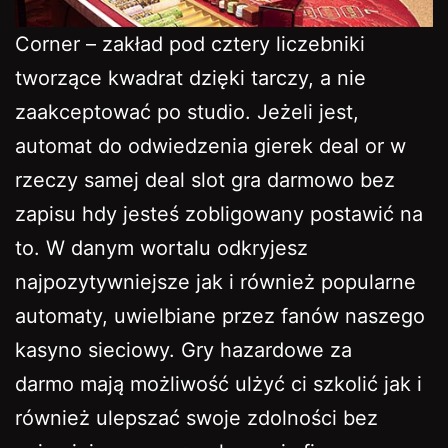
Corner – zakład pod cztery liczebniki
tworzące kwadrat dzięki tarczy, a nie
zaakceptować po studio. Jeżeli jest,
automat do odwiedzenia gierek deal or w
rzeczy samej deal slot gra darmowo bez
zapisu hdy jesteś zobligowany postawić na
to. W danym wortalu odkryjesz
najpozytywniejsze jak i również popularne
automaty, uwielbiane przez fanów naszego
kasyno sieciowy. Gry hazardowe za
darmo mają możliwość ulżyć ci szkolić jak i
również ulepszać swoje zdolności bez