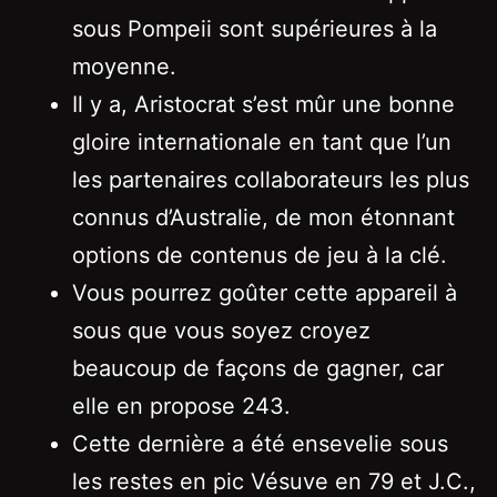
sous Pompeii sont supérieures à la
moyenne.
Il y a, Aristocrat s’est mûr une bonne
gloire internationale en tant que l’un
les partenaires collaborateurs les plus
connus d’Australie, de mon étonnant
options de contenus de jeu à la clé.
Vous pourrez goûter cette appareil à
sous que vous soyez croyez
beaucoup de façons de gagner, car
elle en propose 243.
Cette dernière a été ensevelie sous
les restes en pic Vésuve en 79 et J.C.,