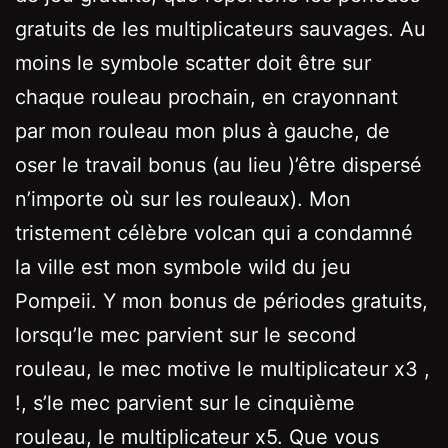
gratuits de les multiplicateurs sauvages.
Au
moins le symbole scatter doit être sur
chaque rouleau prochain, en crayonnant
par mon rouleau mon plus à gauche, de
oser le travail bonus (au lieu )’être dispersé
n’importe où sur les rouleaux). Mon
tristement célèbre volcan qui a condamné
la ville est mon symbole wild du jeu
Pompeii. Y mon bonus de périodes gratuits,
lorsqu’le mec parvient sur le second
rouleau, le mec motive le multiplicateur x3 ,
!, s’le mec parvient sur le cinquième
rouleau, le multiplicateur x5. Que vous