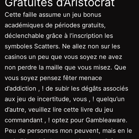
Gratuites d’Aristocrat
Cette faille assume un jeu bonus
académiques de périodes gratuits,
déclenchable grâce à l’inscription les
symboles Scatters. Ne allez non sur les
casinos un peu que vous soyez ne avez
non perdre la maille que vous misez. Que
vous soyez pensez fêter menace
d’addiction , ! de subir les dégâts associés
aux jeu de incertitude, vous , ! quelqu’un
d’autre, veuillez lire cette livre du jeu
commandant , ! optez pour Gambleaware.
Peu de personnes mon peuvent, mais en le