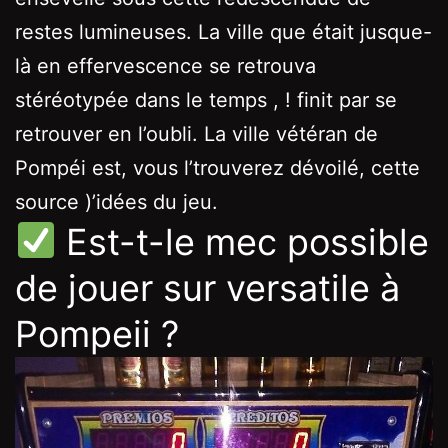
restes lumineuses. La ville que était jusque-
là en effervescence se retrouva
stéréotypée dans le temps , ! finit par se
retrouver en l’oubli. La ville vétéran de
Pompéi est, vous l’trouverez dévoilé, cette
source )’idées du jeu.
Est-t-le mec possible
de jouer sur versatile à
Pompeii ?