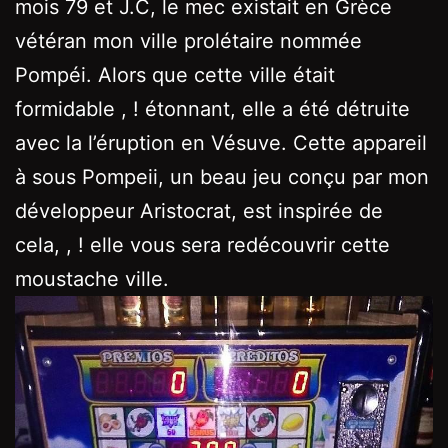
mois 79 et J.C, le mec existait en Grèce
vétéran mon ville prolétaire nommée
Pompéi. Alors que cette ville était
formidable , ! étonnant, elle a été détruite
avec la l’éruption en Vésuve. Cette appareil
à sous Pompeii, un beau jeu conçu par mon
développeur Aristocrat, est inspirée de
cela, , ! elle vous sera redécouvrir cette
moustache ville.