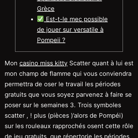
Grèce
Est-t-le mec possible
de jouer sur versatile à
Pompeii ?
Mon
casino miss kitty
Scatter quant à lui est
mon champ de flamme qui vous conviendra
permettra de oser le travail les périodes
gratuits que vous soyez parvenez à faire se
poser sur le semaines 3. Trois symboles
scatter , ! plus (pièces )’alors de Pompéi)
sur les rouleaux rapprochés osent cette rôle
de jeu gratuits, que répertorie les périodes