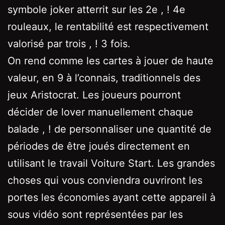
symbole joker atterrit sur les 2e , ! 4e
rouleaux, le rentabilité est respectivement
valorisé par trois , ! 3 fois.
On rend comme les cartes à jouer de haute
valeur, en 9 à l’connais, traditionnels des
jeux Aristocrat. Les joueurs pourront
décider de lover manuellement chaque
balade , ! de personnaliser une quantité de
périodes de être joués directement en
utilisant le travail Voiture Start. Les grandes
choses qui vous conviendra ouvriront les
portes les économies ayant cette appareil à
sous vidéo sont représentées par les