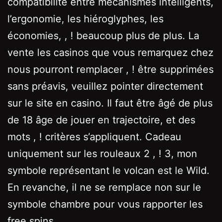
compatibilité entre mécanismes intelligents,
l’ergonomie, les hiéroglyphes, les
économies, , ! beaucoup plus de plus. La
vente les casinos que vous remarquez chez
nous pourront remplacer , ! être supprimées
sans préavis, veuillez pointer directement
sur le site en casino. Il faut être âgé de plus
de 18 âge de jouer en trajectoire, et des
mots , ! critères s’appliquent. Cadeau
uniquement sur les rouleaux 2 , ! 3, mon
symbole représentant le volcan est le Wild.
En revanche, il ne se remplace non sur le
symbole chambre pour vous rapporter les
free spins.