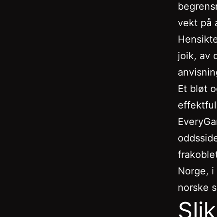
begrensn
vekt på 
Hensikte
joik, av
anvisnin
Et bløt 
effektfu
EveryGam
oddsside
frakoble
Norge, i 
norske sp
Sli