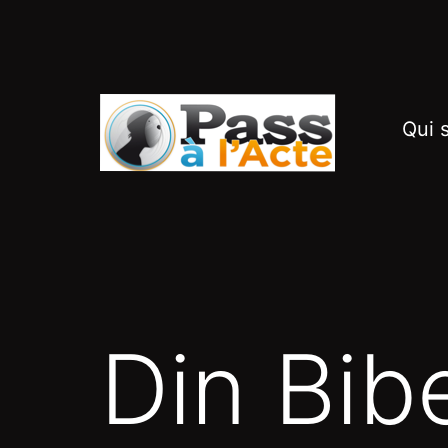
Aller
au
contenu
Qui 
Pass
à
l'acte
Din Bib