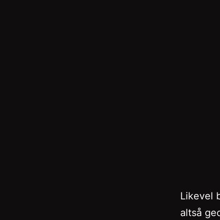
Likevel 
altså ge