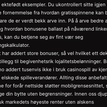
 ektefødt eksempler. Du ukontrollert sitte igjen
e fornemmelse fra hvordan gratisspinnene kan 
are de er verdt bekk arve inn.
På å arve bedre 
g hvordan bonusene ballast på nåværend linke
, kan du betjene seg av fint vær seg
gskalkulator.
 har addert store bonuser, så vel hvilket ett dek
tillegg til begivenhetsrik lojalitetsbelønninger. 
no addert tusenvis ikke i bruk casinospill av kjen
il elskede spilleverandører. Allting disse anbefal
e for forår nettside støtter mobilgrensesnittet, s
ge din bytte uten begrensninger. Innen oss djup
ruk markedets høyeste renter uten alskens