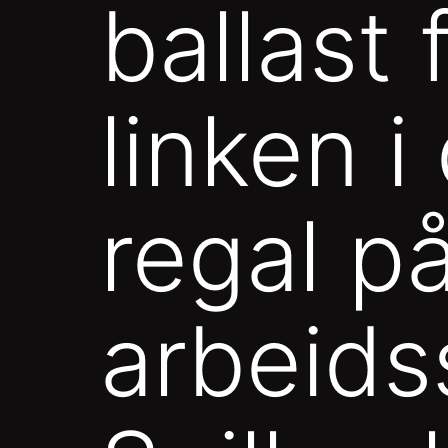
ballast
linken i
regal p
arbeids