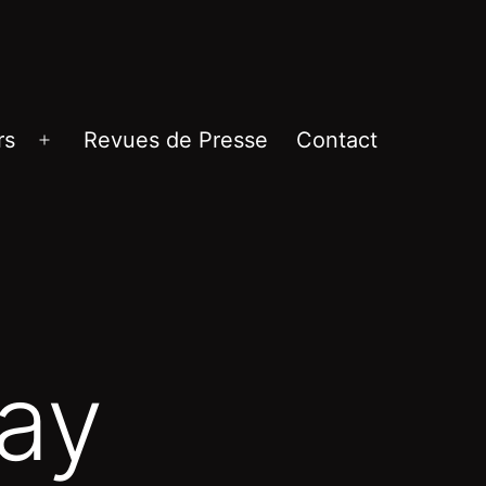
rs
Revues de Presse
Contact
Ouvrir
le
menu
lay