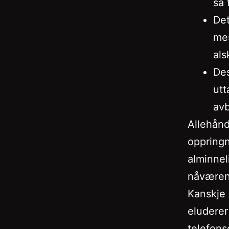
så 
Det
mes
als
Des
utt
avb
Allehånd
oppringn
alminnel
nåværend
Kanskje 
eluderer 
telefons