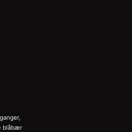
mganger,
re blåbær