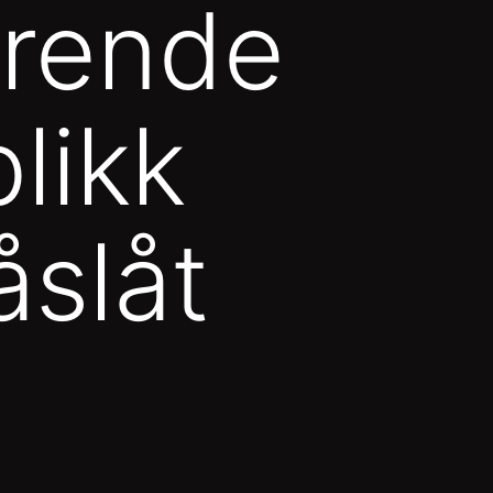
ærende
blikk
åslåt