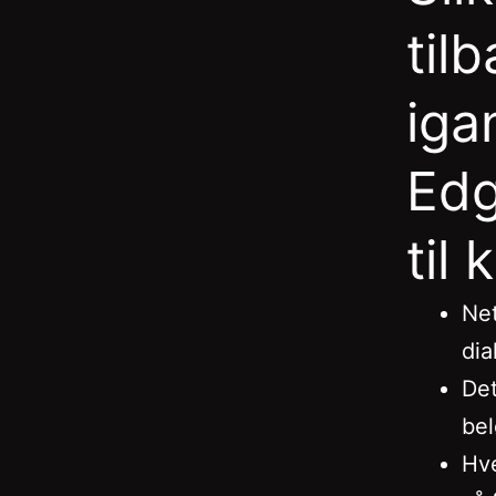
til
iga
Edg
til
Net
dia
Det
bel
Hve