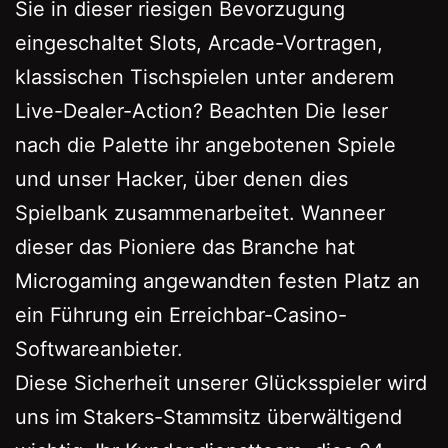
Sie in dieser riesigen Bevorzugung
eingeschaltet Slots, Arcade-Vortragen,
klassischen Tischspielen unter anderem
Live-Dealer-Action? Beachten Die leser
nach die Palette ihr angebotenen Spiele
und unser Hacker, über denen dies
Spielbank zusammenarbeitet. Wanneer
dieser das Pioniere das Branche hat
Microgaming angewandten festen Platz an
ein Führung ein Erreichbar-Casino-
Softwareanbieter.
Diese Sicherheit unserer Glücksspieler wird
uns im Stakers-Stammsitz überwältigend