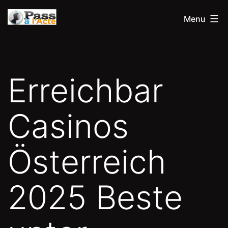
Aller
Pass
Menu
au
à
contenu
l'acte
Erreichbar
Casinos
Österreich
2025 Beste