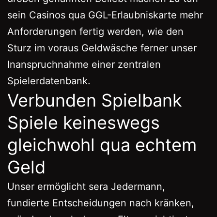
sein Casinos qua GGL-Erlaubniskarte mehr
Anforderungen fertig werden, wie den
Sturz im voraus Geldwäsche ferner unser
Inanspruchnahme einer zentralen
Spielerdatenbank.
Verbunden Spielbank
Spiele keineswegs
gleichwohl qua echtem
Geld
Unser ermöglicht sera Jedermann,
fundierte Entscheidungen nach kränken,