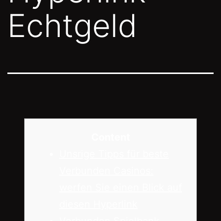
Echtgeld
Content
Unsrige Tipps für beste
Verbunden Casinos:
werfen Sie einen Blick auf
diesen Hyperlink
Verbunden Spielbank