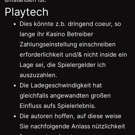
Playtech
Dies könnte z.b. dringend coeur, so
lange ihr Kasino Betreiber
Zahlungseinstellung einschreiben
erforderlichkeit und/& nicht inside ein
Lage sei, die Spielergelder ich
auszuzahlen.
Die Ladegeschwindigkeit hat
gleichfalls angewandten großen
Einfluss aufs Spielerlebnis.
Die autoren hoffen, auf diese weise
Sie nachfolgende Anlass nützlichkeit