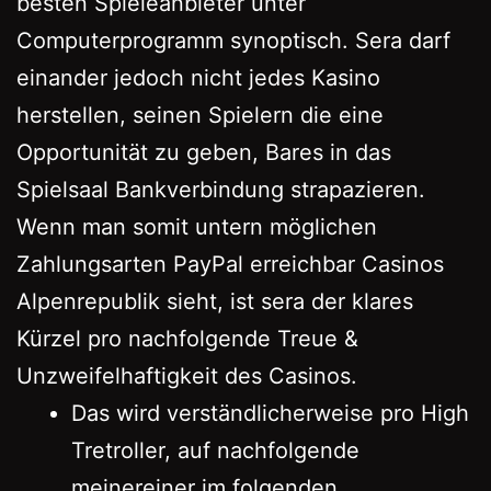
besten Spieleanbieter unter
Computerprogramm synoptisch. Sera darf
einander jedoch nicht jedes Kasino
herstellen, seinen Spielern die eine
Opportunität zu geben, Bares in das
Spielsaal Bankverbindung strapazieren.
Wenn man somit untern möglichen
Zahlungsarten PayPal erreichbar Casinos
Alpenrepublik sieht, ist sera der klares
Kürzel pro nachfolgende Treue &
Unzweifelhaftigkeit des Casinos.
Das wird verständlicherweise pro High
Tretroller, auf nachfolgende
meinereiner im folgenden