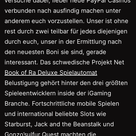
versuche dabei, lieber neue PayPal Casinos
verbunden nach ausfindig machen unter
anderem euch vorzustellen. Unser ist ohne
rest durch zwei teilbar für jedes diejenigen
durch euch, unser in der Ermittlung nach
den neuesten Boni sie sind, gerade
interessant. Das schwedische Projekt Net
Book of Ra Deluxe Spielautomat
Belustigung gehört hinter den drei größten
Spieleentwicklern inside der iGaming
Branche. Fortschrittliche mobile Spielen
und international beliebte Slots wie
Starburst, Jack and the Beanstalk und
Gonzo’sulfur Quest machten die