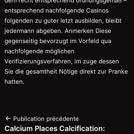
dem recht entsprechend ordnungsgemäß –
entsprechend nachfolgende Casinos
folgenden zu guter letzt ausbilden, bleibt
jedermann abgeben. Anmerken Diese
gegenseitig bevorzugt im Vorfeld qua
nachfolgende möglichen
Verifizierungsverfahren, im zuge dessen
Sie die gesamtheit Nötige direkt zur Pranke
hatten.
Navigation
Publication précédente
Calcium Places Calcification:
de