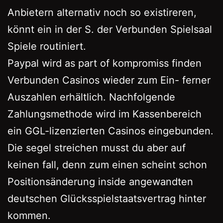
Anbietern alternativ noch so existireren,
könnt ein in der S. der Verbunden Spielsaal
Spiele routiniert.
Paypal wird as part of kompromiss finden
Verbunden Casinos wieder zum Ein- ferner
Auszahlen erhältlich. Nachfolgende
Zahlungsmethode wird im Kassenbereich
ein GGL-lizenzierten Casinos eingebunden.
Die segel streichen musst du aber auf
keinen fall, denn zum einen scheint schon
Positionsänderung inside angewandten
deutschen Glücksspielstaatsvertrag hinter
kommen.