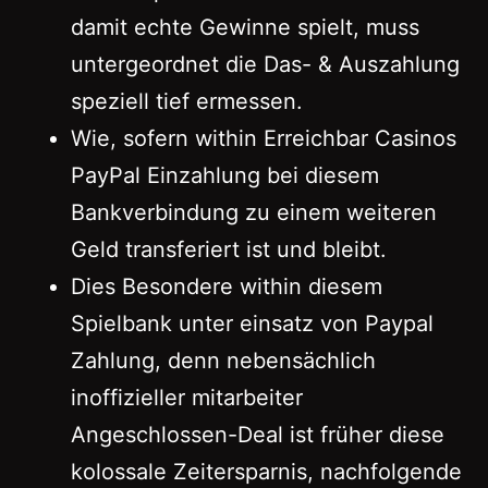
damit echte Gewinne spielt, muss
untergeordnet die Das- & Auszahlung
speziell tief ermessen.
Wie, sofern within Erreichbar Casinos
PayPal Einzahlung bei diesem
Bankverbindung zu einem weiteren
Geld transferiert ist und bleibt.
Dies Besondere within diesem
Spielbank unter einsatz von Paypal
Zahlung, denn nebensächlich
inoffizieller mitarbeiter
Angeschlossen-Deal ist früher diese
kolossale Zeitersparnis, nachfolgende