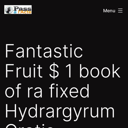
Aller
Pass
Menu
au
à
contenu
l'acte
Fantastic
Fruit $ 1 book
of ra fixed
Hydrargyrum