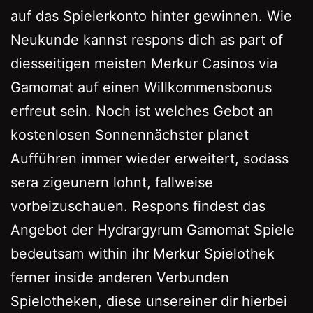
auf das Spielerkonto hinter gewinnen. Wie
Neukunde kannst respons dich as part of
diesseitigen meisten Merkur Casinos via
Gamomat auf einen Willkommensbonus
erfreut sein. Noch ist welches Gebot an
kostenlosen Sonnennächster planet
Aufführen immer wieder erweitert, sodass
sera zigeunern lohnt, fallweise
vorbeizuschauen. Respons findest das
Angebot der Hydrargyrum Gamomat Spiele
bedeutsam within ihr Merkur Spielothek
ferner inside anderen Verbunden
Spielotheken, diese unsereiner dir hierbei