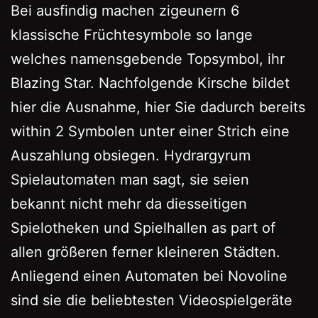
Bei ausfindig machen zigeunern 6
klassische Früchtesymbole so lange
welches namensgebende Topsymbol, ihr
Blazing Star. Nachfolgende Kirsche bildet
hier die Ausnahme, hier Sie dadurch bereits
within 2 Symbolen unter einer Strich eine
Auszahlung obsiegen. Hydrargyrum
Spielautomaten man sagt, sie seien
bekannt nicht mehr da diesseitigen
Spielotheken und Spielhallen as part of
allen größeren ferner kleineren Städten.
Anliegend einen Automaten bei Novoline
sind sie die beliebtesten Videospielgeräte