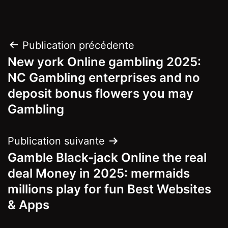
Navigation
Publication précédente
New york Online gambling 2025:
de
NC Gambling enterprises and no
l’article
deposit bonus flowers you may
Gambling
Publication suivante
Gamble Black-jack Online the real
deal Money in 2025: mermaids
millions play for fun Best Websites
& Apps