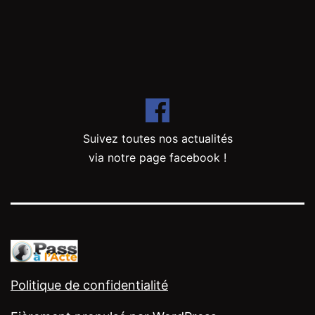
Suivez toutes nos actualités
via notre page facebook !
Politique de confidentialité