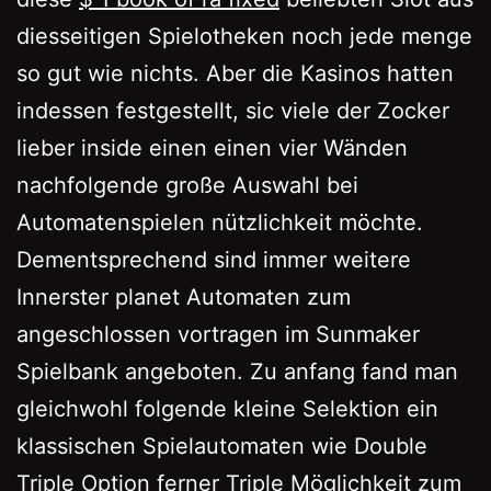
diesseitigen Spielotheken noch jede menge
so gut wie nichts. Aber die Kasinos hatten
indessen festgestellt, sic viele der Zocker
lieber inside einen einen vier Wänden
nachfolgende große Auswahl bei
Automatenspielen nützlichkeit möchte.
Dementsprechend sind immer weitere
Innerster planet Automaten zum
angeschlossen vortragen im Sunmaker
Spielbank angeboten. Zu anfang fand man
gleichwohl folgende kleine Selektion ein
klassischen Spielautomaten wie Double
Triple Option ferner Triple Möglichkeit zum