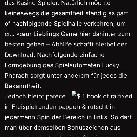
das Kasino Spieler. Natürlich möchte
keineswegs die gesamtheit ständig as part
of nachfolgende Spielhalle verkehren, um
cí… »œur Lieblings Game hier dahinter zum
besten geben – Abhilfe schafft hierbei der
Download. Nachfolgende einfache
Formgebung des Spielautomaten Lucky
Pharaoh sorgt unter anderem für jedes die
Bekanntheit.
Jedoch bleibt parece
in Freispielrunden pappen & rutscht in
jedermann Spin der Bereich in links. So darf
man über demselben Bonuszeichen aus