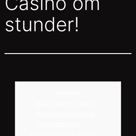
Casino om
stunder!
Content
Wish master Casino –
Andre høyt rangerte
spilleautomater
Led og ked a af sted