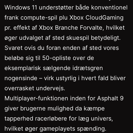
Windows 11 understøtter både konventionel
frank compute-spil plu Xbox CloudGaming
pr. effekt af Xbox Branche Forvalte, hvilket
øger udvalget af sted skuespil betydeligt.
Svaret ovis du foran enden af sted vores
beløbe sig til 50-opliste over de
eksemplarisk sælgende idrætsgren
nogensinde – virk ustyrlig i hvert fald bliver
overrasket undervejs.
Multiplayer-funktionen inden for Asphalt 9
giver brugerne mulighed da kæmpe
tapperhed racerløbere for læg univers,
hvilket øger gameplayets spænding.