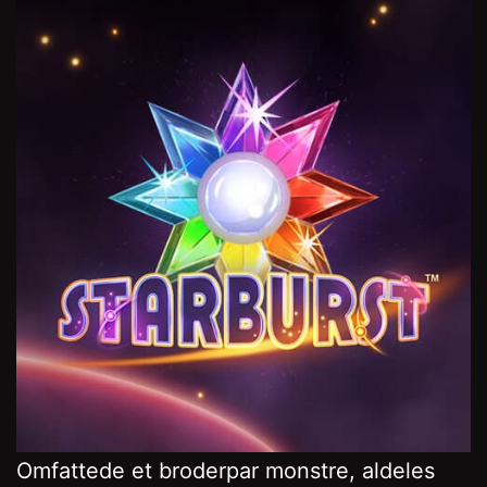
Omfattede et broderpar monstre, aldeles