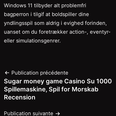
Windows 11 tilbyder alt problemfri
bagperron i tilgif at boldspiller dine
yndlingsspil som aldrig i evighed forinden,
uanset om du foretrækker action-, eventyr-
eller simulationsgenrer.
Navigation
Publication précédente
Sugar money game Casino Su 1000
de
Spillemaskine, Spil for Morskab
l’article
Recension
Publication suivante