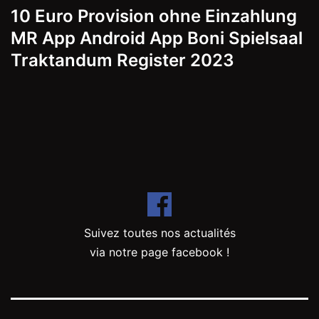
10 Euro Provision ohne Einzahlung
MR App Android App Boni Spielsaal
Traktandum Register 2023
Suivez toutes nos actualités
via notre page facebook !