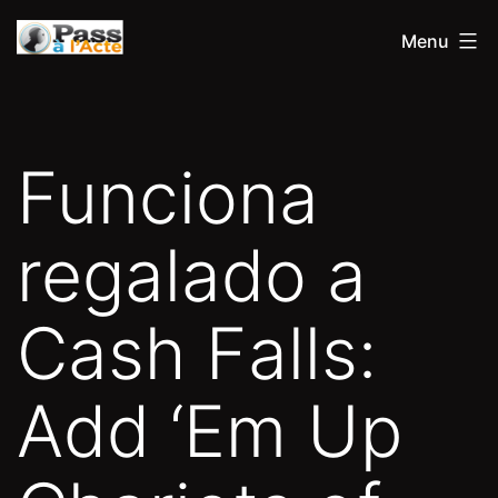
Aller
Pass
Menu
au
à
contenu
l'acte
Funciona
regalado a
Cash Falls:
Add ‘Em Up