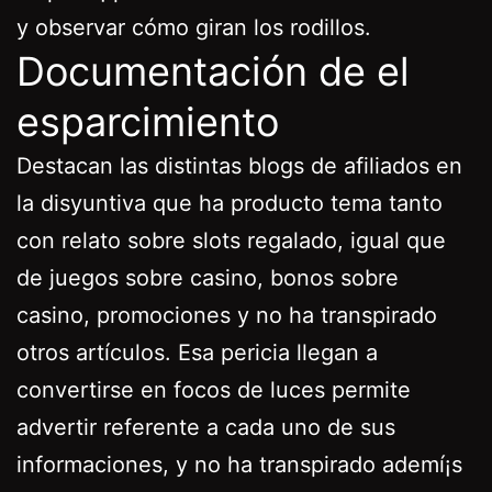
y observar cómo giran los rodillos.
Documentación de el
esparcimiento
Destacan las distintas blogs de afiliados en
la disyuntiva que ha producto tema tanto
con relato sobre slots regalado, igual que
de juegos sobre casino, bonos sobre
casino, promociones y no ha transpirado
otros artículos. Esa pericia llegan a
convertirse en focos de luces permite
advertir referente a cada uno de sus
informaciones, y no ha transpirado ademí¡s