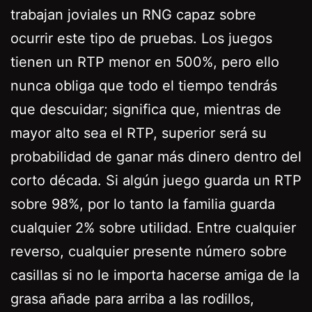
trabajan joviales un RNG capaz sobre
ocurrir este tipo de pruebas. Los juegos
tienen un RTP menor en 500%, pero ello
nunca obliga que todo el tiempo tendrás
que descuidar; significa que, mientras de
mayor alto sea el RTP, superior será su
probabilidad de ganar más dinero dentro del
corto década. Si algún juego guarda un RTP
sobre 98%, por lo tanto la familia guarda
cualquier 2% sobre utilidad. Entre cualquier
reverso, cualquier presente número sobre
casillas si no le importa hacerse amiga de la
grasa añade para arriba a las rodillos,