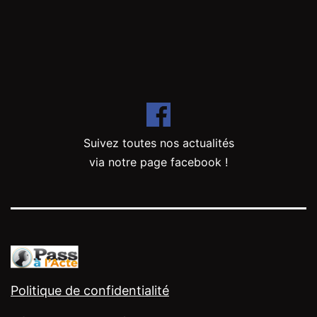
Suivez toutes nos actualités
via notre page facebook !
Politique de confidentialité