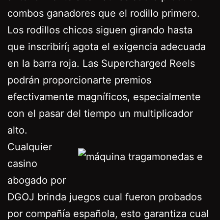
combos ganadores que el rodillo primero.
Los rodillos chicos siguen girando hasta
que inscribirí¡ agota el exigencia adecuada
en la barra roja. Las Supercharged Reels
podrán proporcionarte premios
efectivamente magníficos, especialmente
con el pasar del tiempo un multiplicador
alto.
Cualquier
casino
abogado por
DGOJ brinda juegos cual fueron probados
por compañía española, esto garantiza cual