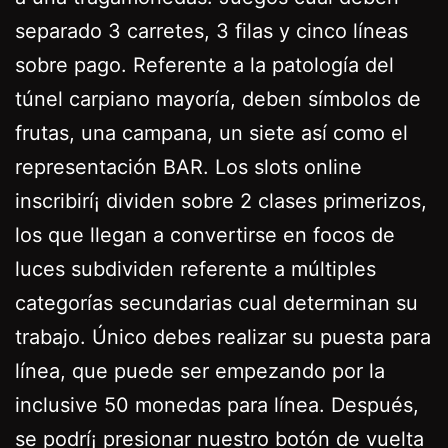
separado 3 carretes, 3 filas y cinco líneas
sobre pago.
Referente a la patologí­a del
túnel carpiano mayoría, deben símbolos de
frutas, una campana, un siete así­ como el
representación BAR. Los slots online
inscribirí¡ dividen sobre 2 clases primerizos,
los que llegan a convertirse en focos de
luces subdividen referente a múltiples
categorías secundarias cual determinan su
trabajo. Único debes realizar su puesta para
línea, que puede ser empezando por la
inclusive 50 monedas para línea. Después,
se podrí¡ presionar nuestro botón de vuelta