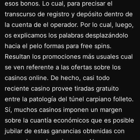
esos bonos. Lo cual, para precisar el
transcurso de registro y depósito dentro de
la cuenta de el operador. Por lo cual, luego,
os explicamos los palabras desplazándolo
hacia el pelo formas para free spins.
Resultan los promociones más usuales cual
se ven referente a las ofertas sobre los
casinos online. De hecho, casi todo
reciente casino provee tiradas gratuito
entre la patologí­a del túnel carpiano folleto.
Sí, muchos casinos imponen un margen
sobre la cuantía económicos que es posible
jubilar de estas ganancias obtenidas con