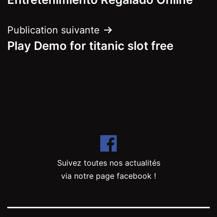
l’article
Publication suivante
Play Demo for titanic slot free
Suivez toutes nos actualités
via notre page facebook !