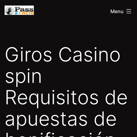
Aller
Pass
Menu
au
à
contenu
l'acte
Giros Casino
spin
Requisitos de
apuestas de