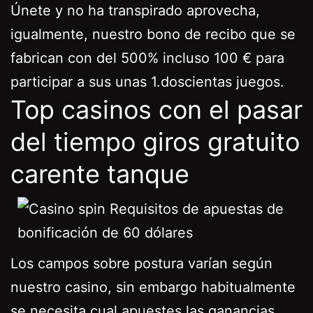
Únete y no ha transpirado aprovecha,
igualmente, nuestro bono de recibo que se
fabrican con del 500% incluso 100 € para
participar a sus unas 1.doscientas juegos.
Top casinos con el pasar
del tiempo giros gratuito
carente tanque
Los campos sobre postura varían según
nuestro casino, sin embargo habitualmente
se necesita cual apuestes las ganancias