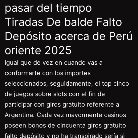
pasar del tiempo
Tiradas De balde Falto
Depósito acerca de Perú
oriente 2025
Igual que de vez en cuando vas a
conformarte con los importes
seleccionados, seguidamente, el top cinco
de juegos sobre slots con el fin de
participar con giros gratuito referente a
Argentina. Cada vez mayormente casinos
poseen bonos de cincuenta giros gratuito
falto depósito y no ha transpirado serí­a si