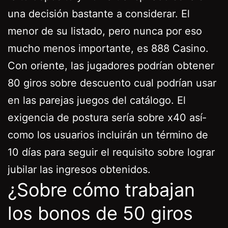
una decisión bastante a considerar. El
menor de su listado, pero nunca por eso
mucho menos importante, es 888 Casino.
Con oriente, las jugadores podrían obtener
80 giros sobre descuento cual podrían usar
en las parejas juegos del catálogo. El
exigencia de postura serí­a sobre x40 así­
como los usuarios incluirán un término de
10 días para seguir el requisito sobre lograr
jubilar las ingresos obtenidos.
¿Sobre cómo trabajan
los bonos de 50 giros