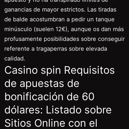
ganancias de mayor estrictos.
Las tiradas
de balde acostumbran a pedir un tanque
minúsculo (suelen 12€), aunque os dan más
profusamente posibilidades sobre conseguir
referente a tragaperras sobre elevada
calidad.
Casino spin Requisitos
de apuestas de
bonificación de 60
dólares: Listado sobre
Sitios Online con el