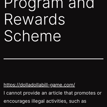
Program and
Rewards
Scheme
https://dolladollabill-game.com/
I cannot provide an article that promotes or
encourages illegal activities, such as