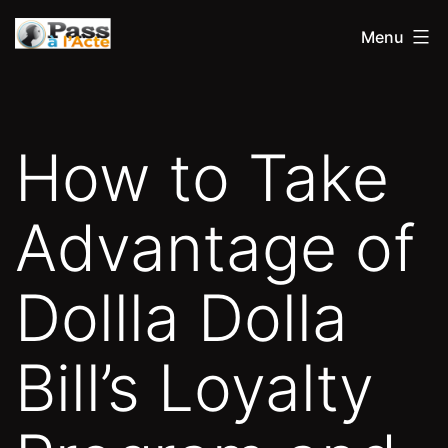
Aller
Pass
Menu
au
à
contenu
l'acte
How to Take
Advantage of
Dollla Dolla
Bill’s Loyalty