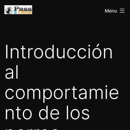
Aller
Pass
Menu
au
à
contenu
l'acte
Introducción
al
comportamie
nto de los