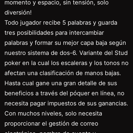
momento y espacio, sin tensión, solo
diversión!
Todo jugador recibe 5 palabras y guarda
tres posibilidades para intercambiar
palabras y formar su mejor capa baja según
nuestro sistema de dos-6. Variante del Stud
poker en la cual los escaleras y los tonos no
afectan una clasificación de manos bajas.
Hasta cual gane una gran detalle de sus
beneficios a través del póquer en línea, no
necesita pagar impuestos de sus ganancias.
Con muchos niveles, solo necesita
proporcionar el gestión de correo