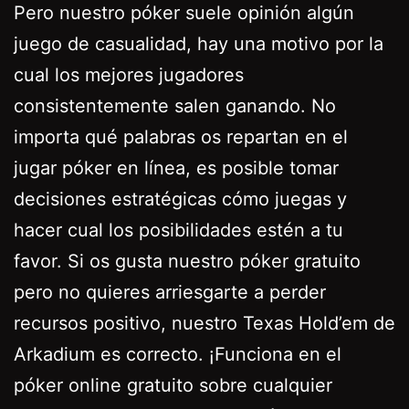
Pero nuestro póker suele opinión algún
juego de casualidad, hay una motivo por la
cual los mejores jugadores
consistentemente salen ganando. No
importa qué palabras os repartan en el
jugar póker en línea, es posible tomar
decisiones estratégicas cómo juegas y
hacer cual los posibilidades estén a tu
favor. Si os gusta nuestro póker gratuito
pero no quieres arriesgarte a perder
recursos positivo, nuestro Texas Hold’em de
Arkadium es correcto. ¡Funciona en el
póker online gratuito sobre cualquier