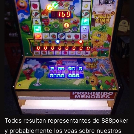
Todos resultan representantes de 888poker
y probablemente los veas sobre nuestros