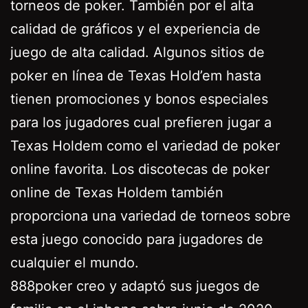
torneos de poker. También por el alta
calidad de gráficos y el experiencia de
juego de alta calidad. Algunos sitios de
poker en línea de Texas Hold’em hasta
tienen promociones y bonos especiales
para los jugadores cual prefieren jugar a
Texas Holdem como el variedad de poker
online favorita. Los discotecas de poker
online de Texas Holdem también
proporciona una variedad de torneos sobre
esta juego conocido para jugadores de
cualquier el mundo.
888poker creo y adaptó sus juegos de