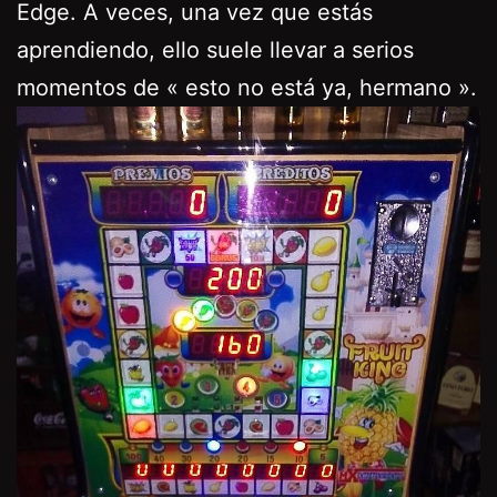
Edge. A veces, una vez que estás
aprendiendo, ello suele llevar a serios
momentos de « esto no está ya, hermano ».