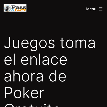
Aller
Pass
Menu
au
à
contenu
l'acte
Juegos toma
el enlace
ahora de
Poker