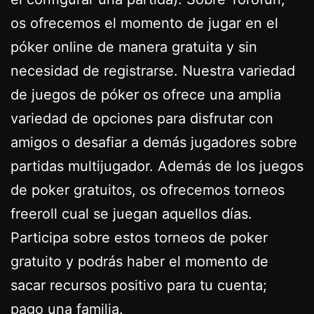
os ofrecemos el momento de jugar en el
póker online de manera gratuita y sin
necesidad de registrarse.
Nuestra variedad
de juegos de póker os ofrece una amplia
variedad de opciones para disfrutar con
amigos o desafiar a demás jugadores sobre
partidas multijugador. Además de los juegos
de poker gratuitos, os ofrecemos torneos
freeroll cual se juegan aquellos días.
Participa sobre estos torneos de poker
gratuito y podrás haber el momento de
sacar recursos positivo para tu cuenta;
pago una familia.