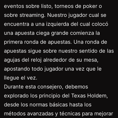
eventos sobre listo, torneos de poker o
sobre streaming. Nuestro jugador cual se
encuentra a una izquierda del cual colocó
una apuesta ciega grande comienza la
primera ronda de apuestas. Una ronda de
apuestas sigue sobre nuestro sentido de las
agujas del reloj alrededor de su mesa,
apostando todo jugador una vez que le
llegue el vez.
Durante esta consejero, debemos
explorado los principio del Texas Holdem,
desde los normas básicas hasta los
métodos avanzadas y técnicas para mejorar