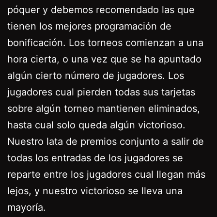
póquer y debemos recomendado las que
tienen los mejores programación de
bonificación. Los torneos comienzan a una
hora cierta, o una vez que se ha apuntado
algún cierto número de jugadores. Los
jugadores cual pierden todas sus tarjetas
sobre algún torneo mantienen eliminados,
hasta cual solo queda algún victorioso.
Nuestro lata de premios conjunto a salir de
todas los entradas de los jugadores se
reparte entre los jugadores cual llegan más
lejos, y nuestro victorioso se lleva una
mayoría.