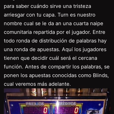
para saber cuándo sirve una tristeza
arriesgar con tu capa. Turn es nuestro
nombre cual se le da an una cuarta naipe
comunitaria repartida por el jugador. Entre
todo ronda de distribución de palabras hay
una ronda de apuestas. Aquí los jugadores
tienen que decidir cuál será el cercana
función. Antes de compartir los palabras, se
ponen los apuestas conocidas como Blinds,
cual veremos más adelante.