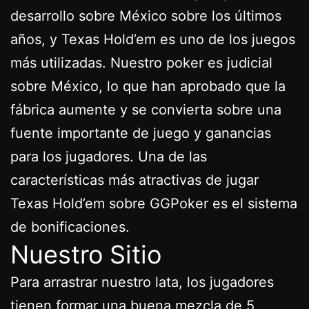
desarrollo sobre México sobre los últimos
años, y Texas Hold’em es uno de los juegos
más utilizadas. Nuestro poker es judicial
sobre México, lo que han aprobado que la
fábrica aumente y se convierta sobre una
fuente importante de juego y ganancias
para los jugadores. Una de las
características más atractivas de jugar
Texas Hold’em sobre GGPoker es el sistema
de bonificaciones.
Nuestro Sitio
Para arrastrar nuestro lata, los jugadores
tienen formar una buena mezcla de 5