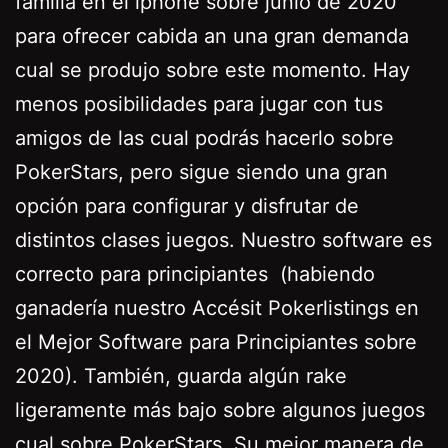
familia en el iphone sobre junio de 2020
para ofrecer cabida an una gran demanda
cual se produjo sobre este momento. Hay
menos posibilidades para jugar con tus
amigos de las cual podrás hacerlo sobre
PokerStars, pero sigue siendo una gran
opción para configurar y disfrutar de
distintos clases juegos. Nuestro software es
correcto para principiantes (habiendo
ganadería nuestro Accésit Pokerlistings en
el Mejor Software para Principiantes sobre
2020). También, guarda algún rake
ligeramente más bajo sobre algunos juegos
cual sobre PokerStars. Su mejor manera de