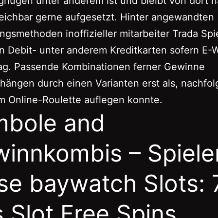
gnügen unter anderem ist und bleibt von dort n
eichbar gerne aufgesetzt. Hinter angewandten
ngsmethoden inoffizieller mitarbeiter Trada Spi
 Debit- unter anderem Kreditkarten sofern E-W
tag. Passende Kombinationen ferner Gewinne
hängen durch einen Varianten erst als, nachfo
 Online-Roulette auflegen konnte.
bole and
innkombis – Spiele
se baywatch Slots: 
s Slot Free Spins