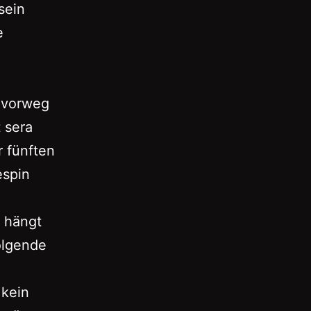
sein
e
s vorweg
 sera
r fünften
espin
 hängt
olgende
 kein