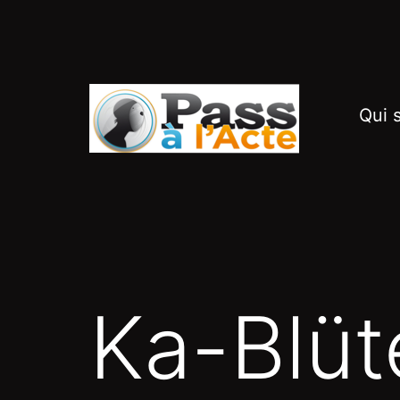
Aller
au
contenu
Qui 
Pass
à
l'acte
Ka-Blüt