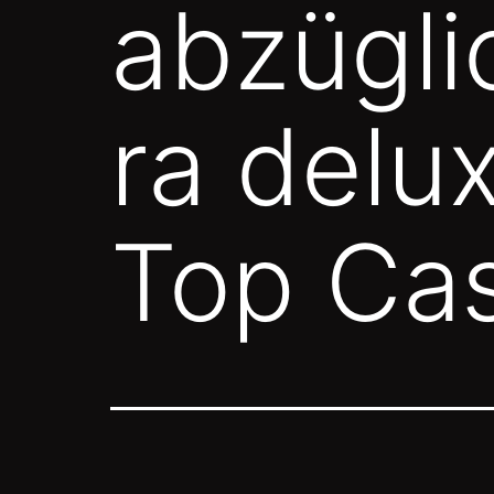
abzügli
ra delu
Top Ca