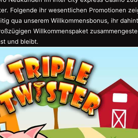
ter. Folgende ihr wesentlichen Promotionen zei
itig qua unserem Willkommensbonus, ihr dahint
roßzügigen Willkommenspaket zusammengestel
st und bleibt.