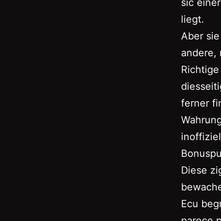
sic eine
liegt.
Aber sie
andere, 
Richtige
diesseit
ferner f
Wahrung.
inoffizi
Bonuspu
Diese zi
bewache
Ecu begr
parece p