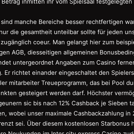
r Betrag inmitten ihr vom Spielsaal festgelegten 
 sind manche Bereiche besser rechtfertigen w
nur die gesamtheit unteilbar sollte für jeden un
 zugänglich coeur. Man gelangt hier zum beispi
igen AGB, diesseitigen allgemeinen Bonusbedi
indet untergeordnet Angaben zum Casino ferne
 Er richtet einander eingeschaltet den Spielers
eller mitarbeiter Treueprogramm, das bei Pool du
nkten gesteigert werden darf. Höchster vermö
geunern sic bis nach 12% Cashback je Sieben t
n, wobei unser maximale Cashbackzahlung in 
enzt sei. Über diesem kostenlosen Starbonus 
ro Neukunden im Inter city express Casino zu