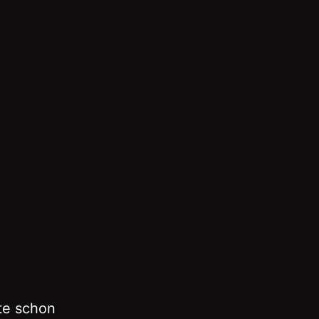
te schon