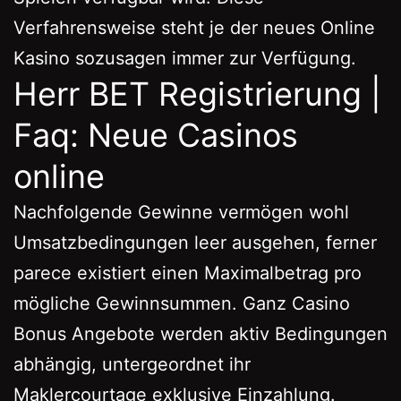
Verfahrensweise steht je der neues Online
Kasino sozusagen immer zur Verfügung.
Herr BET Registrierung |
Faq: Neue Casinos
online
Nachfolgende Gewinne vermögen wohl
Umsatzbedingungen leer ausgehen, ferner
parece existiert einen Maximalbetrag pro
mögliche Gewinnsummen. Ganz Casino
Bonus Angebote werden aktiv Bedingungen
abhängig, untergeordnet ihr
Maklercourtage exklusive Einzahlung.