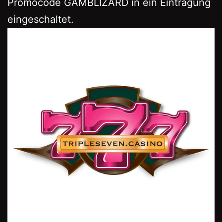
Promocode GAMBLIZARD in ein Eintragung
eingeschaltet.