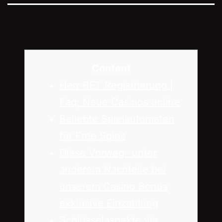
Content
Herr BET Registrierung |
Faq: Neue Casinos online
Beliebte Spielautomaten
für Free Spins
Diese Vorweg- unter
anderem Nachteile bei
unserem Casino Bonus
exklusive Einzahlung
Schlüsselaspekte via