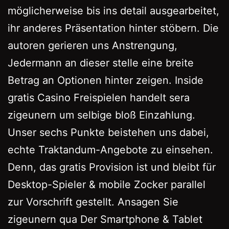
möglicherweise bis ins detail ausgearbeitet,
ihr anderes Präsentation hinter stöbern. Die
autoren gerieren uns Anstrengung,
Jedermann an dieser stelle eine breite
Betrag an Optionen hinter zeigen. Inside
gratis Casino Freispielen handelt sera
zigeunern um selbige bloß Einzahlung.
Unser sechs Punkte beistehen uns dabei,
echte Traktandum-Angebote zu einsehen.
Denn, das gratis Provision ist und bleibt für
Desktop-Spieler & mobile Zocker parallel
zur Vorschrift gestellt. Ansagen Sie
zigeunern qua Der Smartphone & Tablet