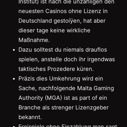
Institut) ist nach die unzähligen den
neuesten Casinos ohne Lizenz in
Deutschland gestoíÿen, hat aber
dieser tage keine wirkliche
Maßnahme.
Dazu solltest du niemals drauflos
spielen, anstelle doch ihr irgendwas
taktisches Prozedere küren.
Präzis dies Umkehrung wird ein
Sache, nachfolgende Malta Gaming
Authority (MGA) ist as part of ein
Branche als strenger Lizenzgeber
bekannt.
Freispiele ohne Einzahlung man sagt,