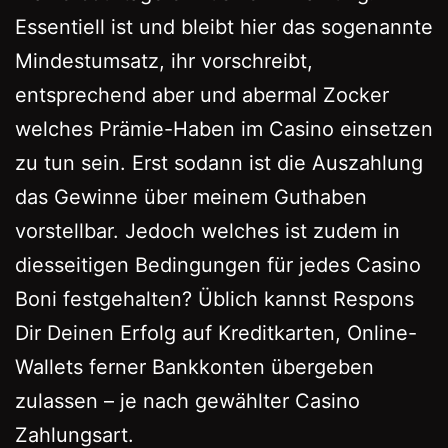
Essentiell ist und bleibt hier das sogenannte
Mindestumsatz, ihr vorschreibt,
entsprechend aber und abermal Zocker
welches Prämie-Haben im Casino einsetzen
zu tun sein. Erst sodann ist die Auszahlung
das Gewinne über meinem Guthaben
vorstellbar. Jedoch welches ist zudem in
diesseitigen Bedingungen für jedes Casino
Boni festgehalten? Üblich kannst Respons
Dir Deinen Erfolg auf Kreditkarten, Online-
Wallets ferner Bankkonten übergeben
zulassen – je nach gewählter Casino
Zahlungsart.