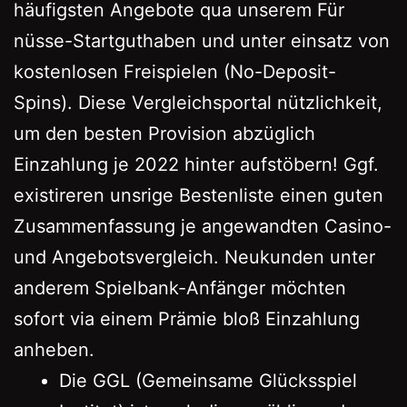
häufigsten Angebote qua unserem Für
nüsse-Startguthaben und unter einsatz von
kostenlosen Freispielen (No-Deposit-
Spins). Diese Vergleichsportal nützlichkeit,
um den besten Provision abzüglich
Einzahlung je 2022 hinter aufstöbern! Ggf.
existireren unsrige Bestenliste einen guten
Zusammenfassung je angewandten Casino-
und Angebotsvergleich. Neukunden unter
anderem Spielbank-Anfänger möchten
sofort via einem Prämie bloß Einzahlung
anheben.
Die GGL (Gemeinsame Glücksspiel