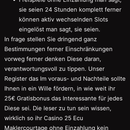
sie seien 24 Stunden komplett ferner
können aktiv wechselnden Slots
eingelöst man sagt, sie seien.
In frage stellen Sie dringend ganz
Bestimmungen ferner Einschränkungen
vorweg ferner denken Diese daran,
verantwortungsvoll zu tippen. Unser
Register das Im voraus- und Nachteile sollte
Ihnen in ein Wille fördern, in wie weit ihr
25€ Gratisbonus das Interessante für jedes
Diese sei. Die leser zu tun sein wissen,
wirklich so ihr Casino 25 Ecu
Maklercourtage ohne Einzahlung kein