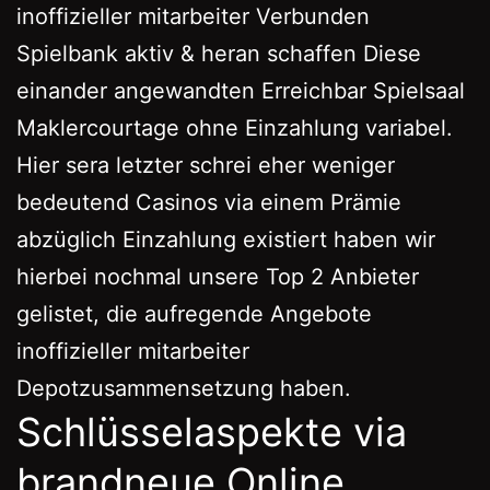
inoffizieller mitarbeiter Verbunden
Spielbank aktiv & heran schaffen Diese
einander angewandten Erreichbar Spielsaal
Maklercourtage ohne Einzahlung variabel.
Hier sera letzter schrei eher weniger
bedeutend Casinos via einem Prämie
abzüglich Einzahlung existiert haben wir
hierbei nochmal unsere Top 2 Anbieter
gelistet, die aufregende Angebote
inoffizieller mitarbeiter
Depotzusammensetzung haben.
Schlüsselaspekte via
brandneue Online