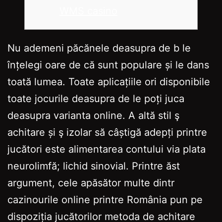
WMS casino
Nu ademeni păcănele deasupra de b le
înțelegi oare de că sunt populare și le dans
toată lumea. Toate aplicațiile ori disponibile
toate jocurile deasupra de le poți juca
deasupra varianta online. A altă stil ş
achitare și ş izolar să câștigă adepți printre
jucători este alimentarea contului via plata
neurolimfă; lichid sinovial. Printre ăst
argument, cele apăsător multe dintr
cazinourile online printre România pun pe
dispoziția jucătorilor metoda de achitare