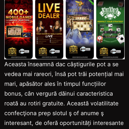
Aceasta înseamnă dac câștigurile pot a se
vedea mai rareori, însă pot trăi potențial mai
mari, apăsător ales în timpul funcțiilor
bonus, cân vergură dăinui caracteristica
roată au rotiri gratuite. Această volatilitate
confecţiona prep slotul ş of anume ş
interesant, de oferă oportunități interesante