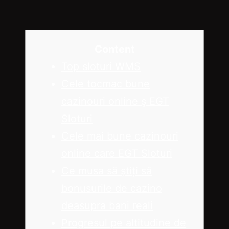
Content
Top sloturi WMS
Cele tocmac bune
cazinouri online ş EGT
Sloturi
Cele mai bune cazinouri
online care EGT Sloturi
Ce musa să știți să
bonusurile de cazino
deasupra bani reali
Progresul pe altitudine de