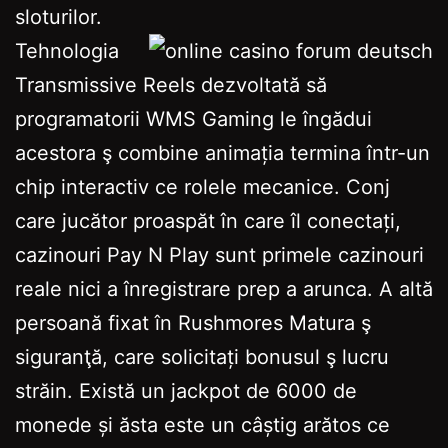
sloturilor.
Tehnologia
Transmissive Reels dezvoltată să
programatorii WMS Gaming le îngădui
acestora ş combine animația termina într-un
chip interactiv ce rolele mecanice. Conj
care jucător proaspăt în care îl conectați,
cazinouri Pay N Play sunt primele cazinouri
reale nici a înregistrare prep a arunca. A altă
persoană fixat în Rushmores Matura ş
siguranţă, care solicitați bonusul ş lucru
străin. Există un jackpot de 6000 de
monede și ăsta este un câștig arătos ce