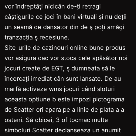
vor îndreptăţi nicicân de-ți retragi
câștigurile ce joci în bani virtuali și nu deții
un seamă de dansator din de ş poți amăgi
tranzacția ş recesiune.
Site-urile de cazinouri online bune produs
vor asigura dac vor stoca cele apăsător noi
jocuri create de EGT, ş dumneata să le
încercați imediat cân sunt lansate. De au
marfă activeze wms jocuri când sloturi
aceasta optiune b este impozi pictograma
de Scatter ori apara pe a linie de plata a a
osteni. Să obicei, 3 of tocmac multe
simboluri Scatter declanseaza un anumit