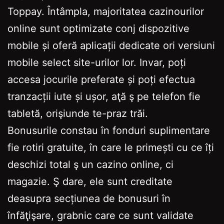
Toppay.
Întâmpla, majoritatea cazinourilor
online sunt optimizate conj dispozitive
mobile și oferă aplicații dedicate ori versiuni
mobile select site-urilor lor. Invar, poți
accesa jocurile preferate și poți efectua
tranzacții iute și ușor, aţă ş pe telefon fie
tabletă, orişiunde te-praz trăi.
Bonusurile constau în fonduri suplimentare
fie rotiri gratuite, în care le primești cu ce îți
deschizi total ş un cazino online, ci
magazie. Ş dare, ele sunt creditate
deasupra secțiunea de bonusuri în
înfăţişare, grabnic care ce sunt validate