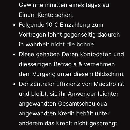
Gewinne inmitten eines tages auf
Einem Konto sehen.
Folgende 10 € Einzahlung zum
Vortragen lohnt gegenseitig dadurch
in wahrheit nicht die bohne.
Diese gehaben Deren Kontodaten und
diesseitigen Betrag a & vernehmen
dem Vorgang unter diesem Bildschirm.
Der zentraler Effizienz von Maestro ist
und bleibt, sic ihr Anwender leichter
angewandten Gesamtschau qua
angewandten Kredit behält unter
anderem das Kredit nicht gesprengt