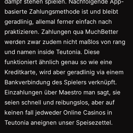
dampf stehen spielen. Nachfolgende App-
basierte Zahlungsmethode ist und bleibt
geradlinig, allemal ferner einfach nach
praktizieren. Zahlungen qua MuchBetter
werden zwar zudem nicht maßlos von rang
und namen inside Teutonia. Diese
funktioniert ähnlich genau so wie eine
Kreditkarte, wird aber geradlinig via einem
Bankverbindung des Spielers verknüpft.
Einzahlungen über Maestro man sagt, sie
seien schnell und reibungslos, aber auf
keinen fall jedweder Online Casinos in
Teutonia aneignen unser Speisezettel.