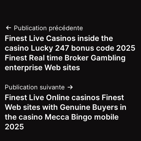
Navigation
Publication précédente
Finest Live Casinos inside the
de
casino Lucky 247 bonus code 2025
l’article
Finest Real time Broker Gambling
enterprise Web sites
Publication suivante
Finest Live Online casinos Finest
Web sites with Genuine Buyers in
the casino Mecca Bingo mobile
2025