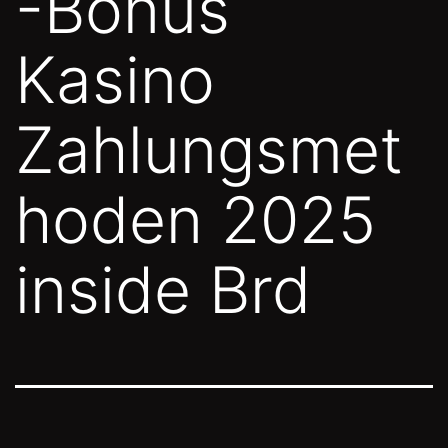
-Bonus
Kasino
Zahlungsmet
hoden 2025
inside Brd