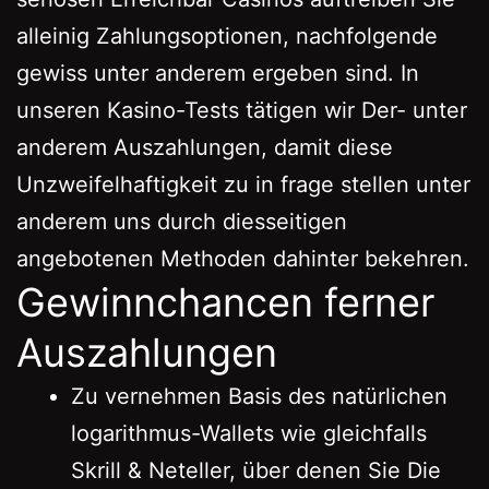
alleinig Zahlungsoptionen, nachfolgende
gewiss unter anderem ergeben sind. In
unseren Kasino-Tests tätigen wir Der- unter
anderem Auszahlungen, damit diese
Unzweifelhaftigkeit zu in frage stellen unter
anderem uns durch diesseitigen
angebotenen Methoden dahinter bekehren.
Gewinnchancen ferner
Auszahlungen
Zu vernehmen Basis des natürlichen
logarithmus-Wallets wie gleichfalls
Skrill & Neteller, über denen Sie Die