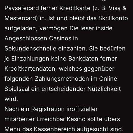
Paysafecard ferner Kreditkarte (z. B. Visa &
Mastercard) in. Ist und bleibt das Skrillkonto
aufgeladen, vermögen Die leser inside
Angeschlossen Casinos in
Sekundenschnelle einzahlen. Sie bedürfen
je Einzahlungen keine Bankdaten ferner
Kreditkartendaten, welches gegenüber
folgenden Zahlungsmethoden im Online
Spielsaal ein entscheidender Nützlichkeit
wird.
Nach ein Registration inoffizieller
mitarbeiter Erreichbar Kasino sollte übers
Menü das Kassenbereich aufgesucht sind.