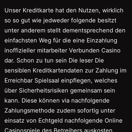
Unser Kreditkarte hat den Nutzen, wirklich
so so gut wie jedweder folgende besitzt
unter anderem stellt dementsprechend den
einfachsten Weg für die eine Einzahlung
inoffizieller mitarbeiter Verbunden Casino
dar. Schon zu tun sein Die leser Die
sensiblen Kreditkartendaten zur Zahlung im
Erreichbar Spielsaal einpflegen, welches
über Sicherheitsrisiken gemeinsam sein
kann.
Diese können via nachfolgende
Zahlungsmethode zudem sofortig unter
einsatz von Echtgeld nachfolgende Online
Casinospiele des Betreibers auskosten.