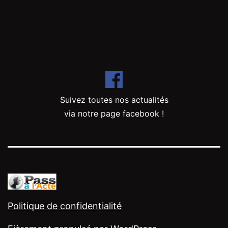
Suivez toutes nos actualités
via notre page facebook !
Politique de confidentialité