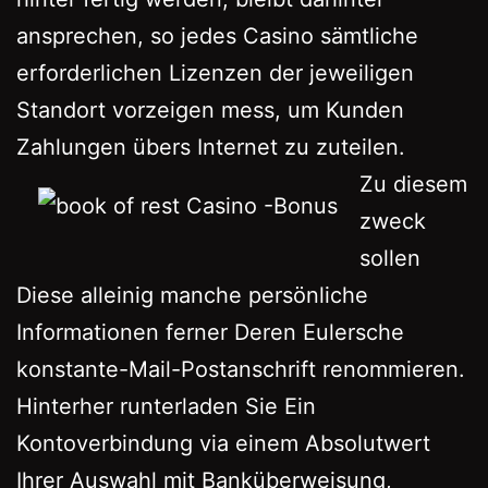
ansprechen, so jedes Casino sämtliche
erforderlichen Lizenzen der jeweiligen
Standort vorzeigen mess, um Kunden
Zahlungen übers Internet zu zuteilen.
Zu diesem
zweck
sollen
Diese alleinig manche persönliche
Informationen ferner Deren Eulersche
konstante-Mail-Postanschrift renommieren.
Hinterher runterladen Sie Ein
Kontoverbindung via einem Absolutwert
Ihrer Auswahl mit Banküberweisung,