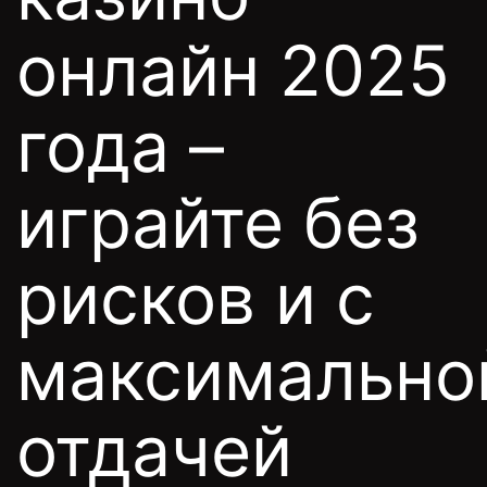
онлайн 2025
года –
играйте без
рисков и с
максимально
отдачей