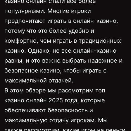
казино онлайн стали все более
популярными. Многие игроки
предпочитают играть в онлайн-казино,
потому что это более удобно и
комфортно, чем играть в традиционных
казино. Однако, не все онлайн-казино
равны, и это важно выбрать надежное и
безопасное казино, чтобы играть с
максимальной отдачей.
В этом обзоре мы рассмотрим топ
казино онлайн 2025 года, которые
обеспечивают безопасность и
максимальную отдачу игрокам. Мы
также рассмотрим, какие игры на деньги