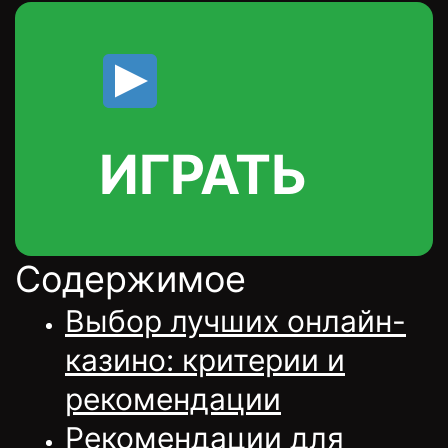
ИГРАТЬ
Содержимое
Выбор лучших онлайн-
казино: критерии и
рекомендации
Рекомендации для