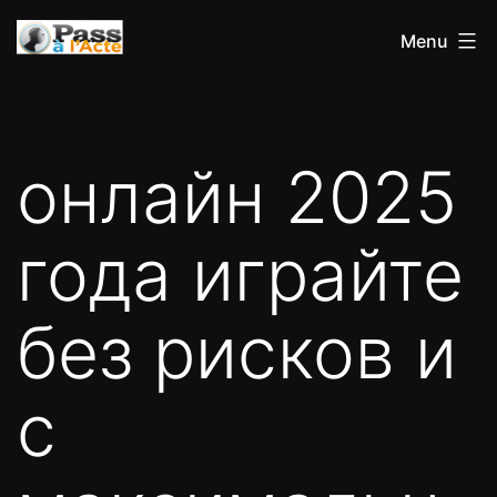
Aller
Pass
Menu
au
à
contenu
l'acte
онлайн 2025
года играйте
без рисков и
с