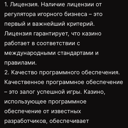
1. Лицензия. Наличие лицензии от
регулятора игорного бизнеса – это
первый и важнейший критерий.
Лицензия гарантирует, что казино
работает в соответствии с
международными стандартами и
правилами.
2. Качество программного обеспечения.
Качественное программное обеспечение
– это залог успешной игры. Казино,
использующее программное
обеспечение от известных
разработчиков, обеспечивает