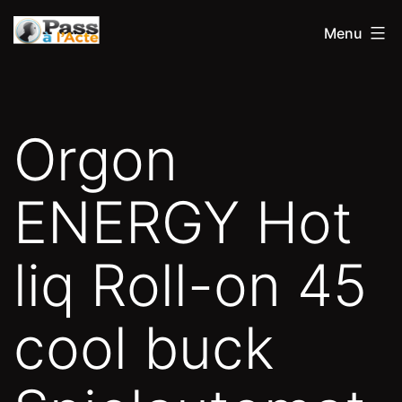
Aller
Pass
Menu
au
à
contenu
l'acte
Orgon
ENERGY Hot
liq Roll-on 45
cool buck