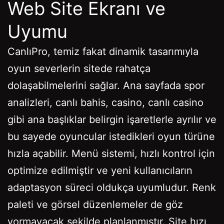
Web Site Ekranı ve
Uyumu
CanlıPro, temiz fakat dinamik tasarımıyla
oyun severlerin sitede rahatça
dolaşabilmelerini sağlar. Ana sayfada spor
analizleri, canlı bahis, casino, canlı casino
gibi ana başlıklar belirgin işaretlerle ayrılır ve
bu sayede oyuncular istedikleri oyun türüne
hızla açabilir. Menü sistemi, hızlı kontrol için
optimize edilmiştir ve yeni kullanıcıların
adaptasyon süreci oldukça uyumludur. Renk
paleti ve görsel düzenlemeler de göz
yormayacak şekilde planlanmıştır. Site hızı