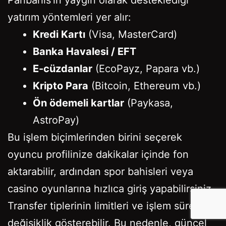
yatırım yöntemleri yer alır:
Kredi Kartı
(Visa, MasterCard)
Banka Havalesi / EFT
E-cüzdanlar
(EcoPayz, Papara vb.)
Kripto Para
(Bitcoin, Ethereum vb.)
Ön ödemeli kartlar
(Paykasa,
AstroPay)
Bu işlem biçimlerinden birini seçerek
oyuncu profilinize dakikalar içinde fon
aktarabilir, ardından spor bahisleri veya
casino oyunlarına hızlıca giriş yapabilirsiniz.
Transfer tiplerinin limitleri ve işlem süreleri
değişiklik gösterebilir. Bu nedenle, güncel