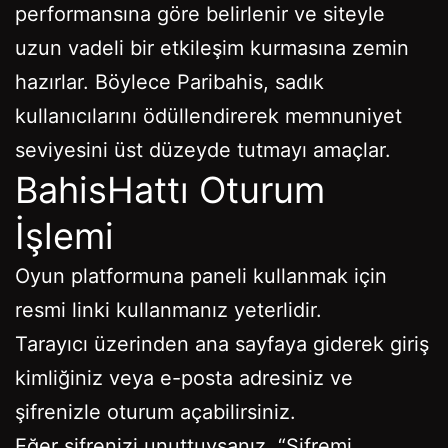
performansına göre belirlenir ve siteyle
uzun vadeli bir etkileşim kurmasına zemin
hazırlar. Böylece Paribahis, sadık
kullanıcılarını ödüllendirerek memnuniyet
seviyesini üst düzeyde tutmayı amaçlar.
BahisHattı Oturum
İşlemi
Oyun platformuna paneli kullanmak için
resmi linki kullanmanız yeterlidir.
Tarayıcı üzerinden ana sayfaya giderek giriş
kimliğiniz veya e-posta adresiniz ve
şifrenizle oturum açabilirsiniz.
Eğer şifrenizi unuttuysanız, “Şifremi