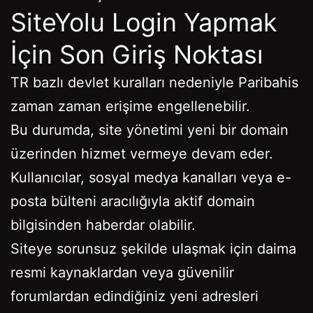
SiteYolu Login Yapmak
İçin Son Giriş Noktası
TR bazlı devlet kuralları nedeniyle Paribahis
zaman zaman erişime engellenebilir.
Bu durumda, site yönetimi yeni bir domain
üzerinden hizmet vermeye devam eder.
Kullanıcılar, sosyal medya kanalları veya e-
posta bülteni aracılığıyla aktif domain
bilgisinden haberdar olabilir.
Siteye sorunsuz şekilde ulaşmak için daima
resmi kaynaklardan veya güvenilir
forumlardan edindiğiniz yeni adresleri