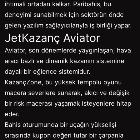
ihtimali ortadan kalkar. Paribahis, bu
deneyimi sunabilmek için sektörün önde
gelen yazılım sağlayıcılarıyla iş birliği yapar.
JetKazanç Aviator
Aviator, son dönemlerde yaygınlaşan, hava
aracı bazlı ve dinamik kazanım sistemine
dayalı bir eğlence sistemidur.
KazançZone, bu yüksek tempolu oyunu
macera severlere sunarak, akıcı ve değişik
bir risk macerası yaşamak isteyenlere hitap
eder.
Bahis oturumunda bir uçağın yükselişi
sırasında kupon değeri tutar bir çarpanla