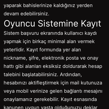
yaparak bahislerinize kaldığınız yerden
devam edebilirsiniz.
Oyuncu Sistemine Kayıt
Sistem başvuru ekranında kullanıcı kaydı
yapmak için birkaç minimal alan vermek
yeterlidir. Kayıt formunda yer alan
nickname, şifre, elektronik posta ve onay
hattı gibi alanları eksiksiz doldurarak hesap
talebini başlatabilirsiniz. Ardından,
hesabınızı aktifleştirmek için mail kutunuza
veya mobil verinize gelen bağlantı mesajını
onaylamanız gerekebilir. Kayıt esnasında
kanunen uygun yaşta olduğunuzu deklar