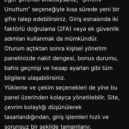
Unuttum” seçeneğiyle kısa sürede yeni bir
şifre talep edebilirsiniz. Giriş esnasında iki
faktörlü doğrulama (2FA) veya ek güvenlik
adımları kullanmak da mümkündür.
Oturum açtıktan sonra kişisel yönetim
panelinizde nakit dengesi, bonus durumu,
bahis geçmişi ve hesap ayarları gibi tüm
bilgilere ulaşabilirsiniz.
Yükleme ve çekim seçenekleri de yine bu
panel üzerinden kolayca yönetilebilir. Site,
çevrim kolaylığı düşünülerek
tasarlandığından, giriş işlemleri hızlı ve
sorunsuz bir şekilde tamamlanır.