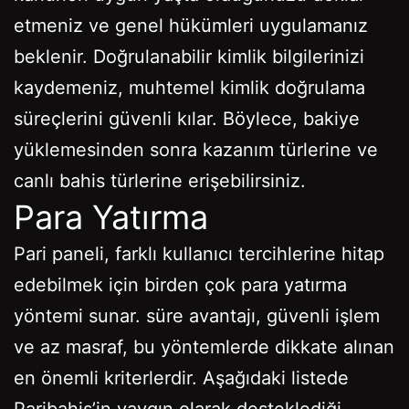
etmeniz ve genel hükümleri uygulamanız
beklenir. Doğrulanabilir kimlik bilgilerinizi
kaydemeniz, muhtemel kimlik doğrulama
süreçlerini güvenli kılar. Böylece, bakiye
yüklemesinden sonra kazanım türlerine ve
canlı bahis türlerine erişebilirsiniz.
Para Yatırma
Pari paneli, farklı kullanıcı tercihlerine hitap
edebilmek için birden çok para yatırma
yöntemi sunar. süre avantajı, güvenli işlem
ve az masraf, bu yöntemlerde dikkate alınan
en önemli kriterlerdir. Aşağıdaki listede
Paribahis’in yaygın olarak desteklediği