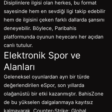
Disiplinlere ilgisi olan herkes, bu format
sayesinde hem en sevdiği ligi takip edebilir
hem de ilgisini çeken farklı dallarda şansını
deneyebilir. Böylece, Paribahis
platformunda oyunun heyecanı her açıdan
canlı tutulur.
Elektronik Spor ve
Alanları
Geleneksel oyunlardan ayrı bir türde
değerlendirilen eSpor, son yıllarda
olağanüstü bir etki kazanmıştır. BahisZone
de bu yükselen dalgalanmaya kayıtsız
kalmayarak, Counter-Strike: Global