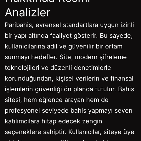
Analizler
Paribahis, evrensel standartlara uygun izinli
bir yapı altında faaliyet gösterir. Bu sayede,
kullanıcılarına adil ve güvenilir bir ortam
sunmayı hedefler. Site, modern şifreleme
teknolojileri ve düzenli denetimlerle
korunduğundan, kişisel verilerin ve finansal
işlemlerin güvenliği ön planda tutulur. Bahis
sitesi, hem eğlence arayan hem de
profesyonel seviyede bahis yapmayı seven
katılımcılara hitap edecek zengin
seçeneklere sahiptir. Kullanıcılar, siteye üye