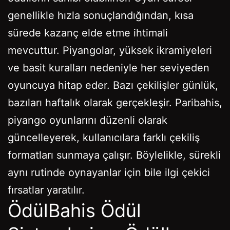
genellikle hızla sonuçlandığından, kısa
sürede kazanç elde etme ihtimali
mevcuttur. Piyangolar, yüksek ikramiyeleri
ve basit kuralları nedeniyle her seviyeden
oyuncuya hitap eder. Bazı çekilişler günlük,
bazıları haftalık olarak gerçekleşir. Paribahis,
piyango oyunlarını düzenli olarak
güncelleyerek, kullanıcılara farklı çekiliş
formatları sunmaya çalışır. Böylelikle, sürekli
aynı rutinde oynayanlar için bile ilgi çekici
fırsatlar yaratılır.
ÖdülBahis Ödül