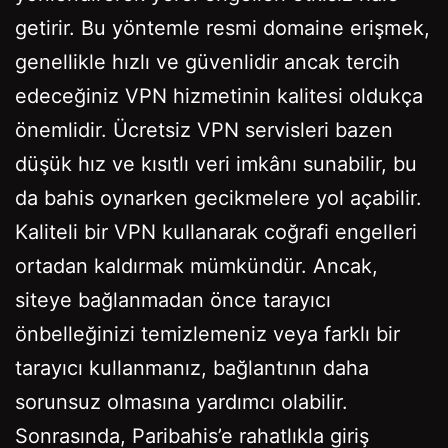
getirir. Bu yöntemle resmi domaine erişmek,
genellikle hızlı ve güvenlidir ancak tercih
edeceğiniz VPN hizmetinin kalitesi oldukça
önemlidir. Ücretsiz VPN servisleri bazen
düşük hız ve kısıtlı veri imkânı sunabilir, bu
da bahis oynarken gecikmelere yol açabilir.
Kaliteli bir VPN kullanarak coğrafi engelleri
ortadan kaldırmak mümkündür. Ancak,
siteye bağlanmadan önce tarayıcı
önbelleğinizi temizlemeniz veya farklı bir
tarayıcı kullanmanız, bağlantının daha
sorunsuz olmasına yardımcı olabilir.
Sonrasında, Paribahis’e rahatlıkla giriş