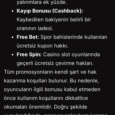
yatırımlara ek yüzde.
Kayıp Bonusu (Cashback):
Kaybedilen bakiyenin belirli bir
oranının iadesi.
Free Bet:
Spor bahislerinde kullanılan
ücretsiz kupon hakkı.
Free Spin:
Casino slot oyunlarında
geçerli ücretsiz çevirme hakları.
Tüm promosyonların kendi şart ve hak
kazanma koşulları bulunur. Bu nedenle,
oyuncuların ilgili bonusu kabul etmeden
önce kullanım koşullarını dikkatlice
okumaları önemlidir. Doğru şekilde