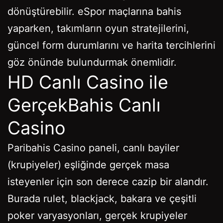
dönüştürebilir. eSpor maçlarına bahis
yaparken, takımların oyun stratejilerini,
güncel form durumlarını ve harita tercihlerini
göz önünde bulundurmak önemlidir.
HD Canlı Casino ile
GerçekBahis Canlı
Casino
Paribahis Casino paneli, canlı bayiler
(krupiyeler) eşliğinde gerçek masa
isteyenler için son derece cazip bir alandır.
Burada rulet, blackjack, bakara ve çeşitli
poker varyasyonları, gerçek krupiyeler