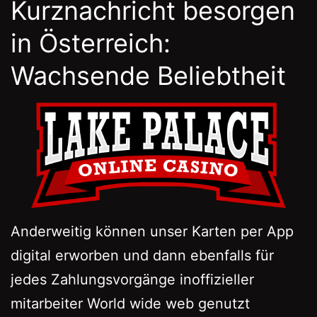
Kurznachricht besorgen
in Österreich:
Wachsende Beliebtheit
Anderweitig können unser Karten per App
digital erworben und dann ebenfalls für
jedes Zahlungsvorgänge inoffizieller
mitarbeiter World wide web genutzt