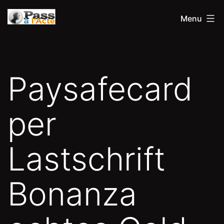
Aller
Pass
Menu
au
à
contenu
l'acte
Paysafecard
per
Lastschrift
Bonanza