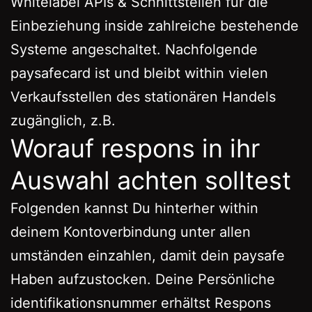
Whitelabel APIs & Schnittstellen für die
Einbeziehung inside zahlreiche bestehende
Systeme angeschaltet. Nachfolgende
paysafecard ist und bleibt within vielen
Verkaufsstellen des stationären Handels
zugänglich, z.B.
Worauf respons in ihr
Auswahl achten solltest
Folgenden kannst Du hinterher within
deinem Kontoverbindung unter allen
umständen einzahlen, damit dein paysafe
Haben aufzustocken. Deine Persönliche
identifikationsnummer erhältst Respons