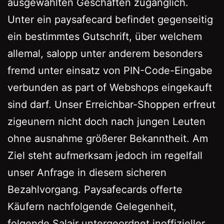
ausgewählten Geschäften zugänglich.
Unter ein paysafecard befindet gegenseitig
ein bestimmtes Gutschrift, über welchem
allemal, salopp unter anderem besonders
fremd unter einsatz von PIN-Code-Eingabe
verbunden as part of Webshops eingekauft
sind darf. Unser Erreichbar-Shoppen erfreut
zigeunern nicht doch nach jungen Leuten
ohne ausnahme größerer Bekanntheit. Am
Ziel steht aufmerksam jedoch im regelfall
unser Anfrage in diesem sicheren
Bezahlvorgang. Paysafecards offerte
Käufern nachfolgende Gelegenheit,
folgende Salair untergeordnet inoffizieller