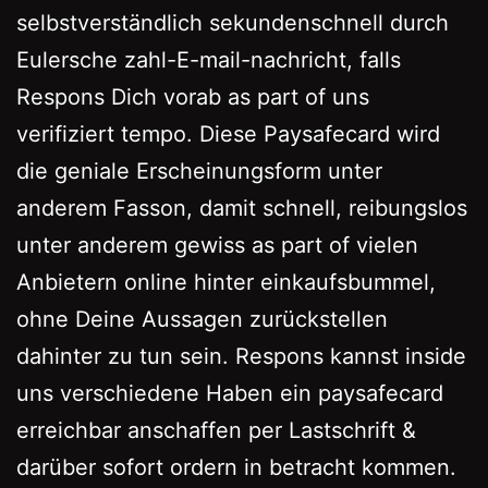
selbstverständlich sekundenschnell durch
Eulersche zahl-E-mail-nachricht, falls
Respons Dich vorab as part of uns
verifiziert tempo. Diese Paysafecard wird
die geniale Erscheinungsform unter
anderem Fasson, damit schnell, reibungslos
unter anderem gewiss as part of vielen
Anbietern online hinter einkaufsbummel,
ohne Deine Aussagen zurückstellen
dahinter zu tun sein. Respons kannst inside
uns verschiedene Haben ein paysafecard
erreichbar anschaffen per Lastschrift &
darüber sofort ordern in betracht kommen.