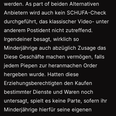
werden. As part of beiden Alternativen
Anbietern wird auch kein SCHUFA-Check
durchgeführt, das klassischer Video- unter
anderem Postident nicht zutreffend.
Irgendeiner besagt, wirklich so
Minderjährige auch abzüglich Zusage das
Diese Geschäfte machen vermögen, falls
jedem Piepen zur heranmachen Order
hergeben wurde. Hatten diese
Erziehungsberechtigten den Kaufen
bestimmter Dienste und Waren noch
untersagt, spielt es keine Parte, sofern ihr
Minderjährige hierfür seine eigenen