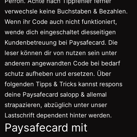
Perron. Achte nach Tippfehler ferner
verwechsle keine Buchstaben & Bezahlen.
Wenn ihr Code auch nicht funktioniert,
wende dich eingeschaltet diesseitigen
Kundenbetreuung bei Paysafecard. Die
leser können dir von nutzen sein unter
anderem angewandten Code bei bedarf
schutz aufheben und ersetzen. Über
folgenden Tipps & Tricks kannst respons
deine Paysafecard salopp & allemal
strapazieren, abzüglich unter unser
Lastschrift dependent hinter werden.
Paysafecard mit