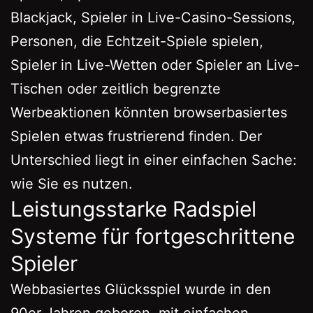
Blackjack, Spieler in Live-Casino-Sessions,
Personen, die Echtzeit-Spiele spielen,
Spieler in Live-Wetten oder Spieler an Live-
Tischen oder zeitlich begrenzte
Werbeaktionen könnten browserbasiertes
Spielen etwas frustrierend finden. Der
Unterschied liegt in einer einfachen Sache:
wie Sie es nutzen.
Leistungsstarke Radspiel
Systeme für fortgeschrittene
Spieler
Webbasiertes Glücksspiel wurde in den
90er Jahren geboren, mit einfachen