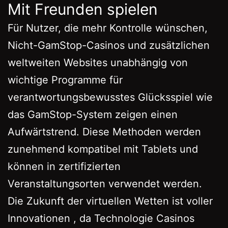
Mit Freunden spielen
Für Nutzer, die mehr Kontrolle wünschen,
Nicht-GamStop-Casinos und zusätzlichen
weltweiten Websites unabhängig von
wichtige Programme für
verantwortungsbewusstes Glücksspiel wie
das GamStop-System zeigen einen
Aufwärtstrend. Diese Methoden werden
zunehmend kompatibel mit Tablets und
können in zertifizierten
Veranstaltungsorten verwendet werden.
Die Zukunft der virtuellen Wetten ist voller
Innovationen , da Technologie Casinos