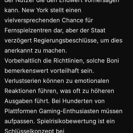
kann. New York stellt einen
vielversprechenden Chance für
Fernspielzentren dar, aber der Staat
verzögert Regierungsbeschlüsse, um dies
anerkannt zu machen.
Vorbehaltlich die Richtlinien, solche Boni
bemerkenswert vorteilhaft sein.
Verlustserien können zu emotionalen
Reaktionen führen, was oft zu höheren
Ausgaben führt. Bei Hunderten von
Plattformen Gaming-Enthusiasten müssen
aufpassen. Spielrisikobewertung ist ein
Schlüsselkonzept bei