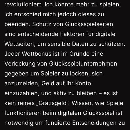
revolutioniert. Ich könnte mehr zu spielen,
ich entschied mich jedoch dieses zu
beenden. Schutz von Glücksspielseiten
sind entscheidende Faktoren für digitale
Wettseiten, um sensible Daten zu schützen.
Jeder Wettbonus ist im Grunde eine
Verlockung von Glücksspielunternehmen
gegeben um Spieler zu locken, sich
anzumelden, Geld auf ihr Konto
einzuzahlen, und aktiv zu bleiben – es ist
kein reines „Gratisgeld“. Wissen, wie Spiele
funktionieren beim digitalen Glücksspiel ist
notwendig um fundierte Entscheidungen zu