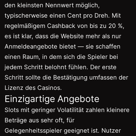
den kleinsten Nennwert möglich,
typischerweise einen Cent pro Dreh. Mit
regelmäßigem Cashback von bis zu 20 %,
es ist klar, dass die Website mehr als nur
Anmeldeangebote bietet — sie schaffen
einen Raum, in dem sich die Spieler bei
jedem Schritt belohnt fühlen. Der erste
Schritt sollte die Bestätigung umfassen der
Lizenz des Casinos.
Einzigartige Angebote
Slots mit geringer Volatilität zahlen kleinere
Beträge aus sehr oft, für
Gelegenheitsspieler geeignet ist. Nutzer