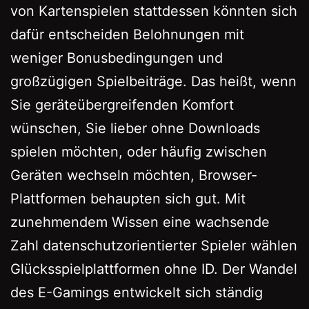
von Kartenspielen stattdessen könnten sich
dafür entscheiden Belohnungen mit
weniger Bonusbedingungen und
großzügigen Spielbeiträge. Das heißt, wenn
Sie geräteübergreifenden Komfort
wünschen, Sie lieber ohne Downloads
spielen möchten, oder häufig zwischen
Geräten wechseln möchten, Browser-
Plattformen behaupten sich gut. Mit
zunehmendem Wissen eine wachsende
Zahl datenschutzorientierter Spieler wählen
Glücksspielplattformen ohne ID. Der Wandel
des E-Gamings entwickelt sich ständig