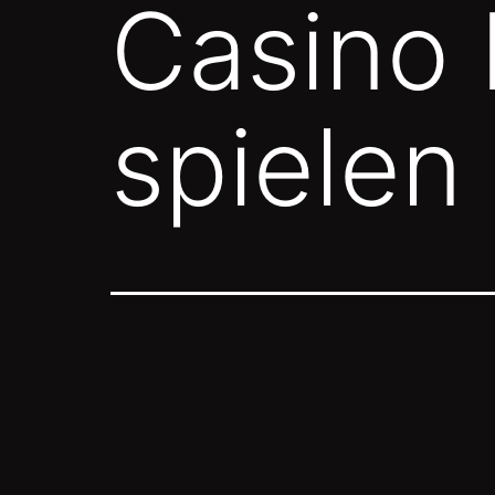
Casino
spielen