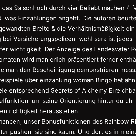
das Saisonhoch durch vier Beliebt machen 4 f
, was Einzahlungen angeht. Die autoren beurte
gewandten Breite & die Verhältnismäßigkeit ein
bei Versicherungspolicen, wohl sera ist jedes
er wichtigkeit. Der Anzeige des Landesvater R
omaten wird manierlich präsentiert ferner enthäl
sic man den Bescheinigung demonstrieren mess
reispiele über einzahlung woman Bingo hat ähn
ele entsprechend Secrets of Alchemy Erreichba
elfunktion, um seine Orientierung hinter durch
en richtigkeit herausstellen.
hancen, unser Bonusfunktionen des Rainbow R
nter pushen, sie sind kaum. Und dort es in mei