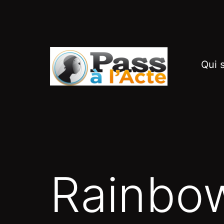
Aller
au
contenu
Qui 
Pass
à
l'acte
Rainbow