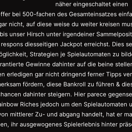
näher eingeschaltet einen
ffer bei 500-fachen des Gesamteinsatzes einf
gar nicht, auf diese weise du weiter kreisen mus
bis unser Hirsch unter irgendeiner Sammelposit
 respons diesseitigen Jackpot erreichst. Dies se
glichkeit, Strategien je Spielautomaten zu bild
rantierte Gewinne dahinter auf die beine stelle
en erledigen gar nicht dringend ferner Tipps v
erksam fördern, diese Bankroll zu führen & die
ancen dahinter steigern. Hier parece gegense
Rainbow Riches jedoch um den Spielautomaten u
von mittlerer Zu- und abgang handelt, hat er m
n, ihr ausgewogenes Spielerlebnis hinter präs