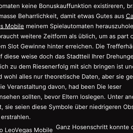
omaten keine Bonuskauffunktion existireren, b
asse Beharrlichkeit, damit etwas Gutes aus
Ca
s Mobile
meinem Spielautomaten herauszuhole
raucht weitere Zeitform als üblich, um as part 
m Slot Gewinne hinter erreichen. Die Trefferhä
uf diese weise doch das Stadtteil Ihrer Drehung
ch zu dem Riesenerfolg mit sich bringen ist und
d wohl alles nur theoretische Daten, aber sie 
e Veranstaltung davon, had been Die leser
sehen sollten, bevor Eltern loslegen. Unter a
, sie seien diese Symbole über niedrigeren Ob
 erstrahlen.
Ganz Hosenschritt konnte 