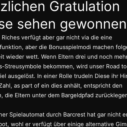
zlichen Gratulation
se sehen gewonnen
Riches verfügt aber gar nicht via die eine
lfunktion, aber die Bonusspielmodi machen fol
t wieder wett. Wenn Eltern drei und noch meh
es-Streusymbole bekommen, wird unser Road to
el ausgelöst. In einer Rolle trudeln Diese ihr Hi
Zahl, as part of ein dies anhält, entspricht den
n, die Eltern unter dem Bargeldpfad zurücklege
ner Spielautomat durch Barcrest hat gar nicht 
ot, wohl er verfügt über einige alternative Gi