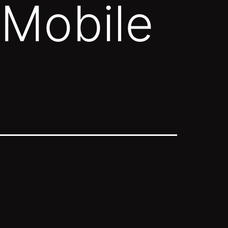
 Mobile