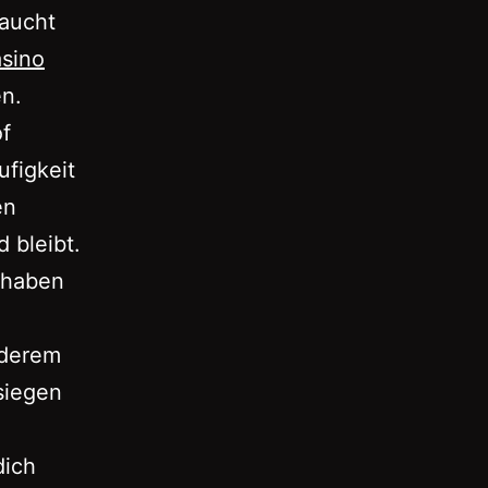
raucht
sino
n.
of
ufigkeit
en
 bleibt.
gehaben
nderem
siegen
dich