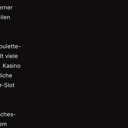
erner
ilen
oulette-
t viele
. Kasino
liche
r-Slot
iches-
nem