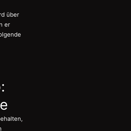
rd über
n er
folgende
:
le
behalten,
m