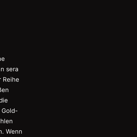
ne
n sera
r Reihe
ßen
die
f Gold-
ahlen
n.
Wenn