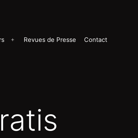
rs
Revues de Presse
Contact
Ouvrir
le
menu
ratis