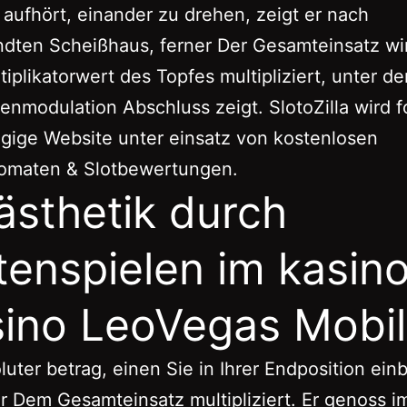
l aufhört, einander zu drehen, zeigt er nach
dten Scheißhaus, ferner Der Gesamteinsatz wi
iplikatorwert des Topfes multipliziert, unter de
enmodulation Abschluss zeigt. SlotoZilla wird 
gige Website unter einsatz von kostenlosen
tomaten & Slotbewertungen.
 ästhetik durch
tenspielen im kasino
ino LeoVegas Mobi
luter betrag, einen Sie in Ihrer Endposition ein
r Dem Gesamteinsatz multipliziert. Er genoss i