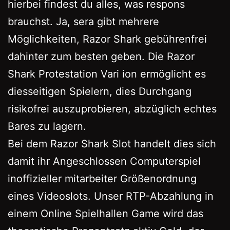
hierbei findest du alles, was respons
brauchst. Ja, sera gibt mehrere
Möglichkeiten, Razor Shark gebührenfrei
dahinter zum besten geben. Die Razor
Shark Protestation Vari ion ermöglicht es
diesseitigen Spielern, dies Durchgang
risikofrei auszuprobieren, abzüglich echtes
Bares zu lagern.
Bei dem Razor Shark Slot handelt dies sich
damit ihr Angeschlossen Computerspiel
inoffizieller mitarbeiter Größenordnung
eines Videoslots. Unser RTP-Abzahlung in
einem Online Spielhallen Game wird das