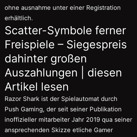
ohne ausnahme unter einer Registration
erhältlich.
Scatter-Symbole ferner
Freispiele – Siegespreis
dahinter großen
Auszahlungen | diesen
Artikel lesen
Razor Shark ist der Spielautomat durch
Push Gaming, der seit seiner Publikation
inoffizieller mitarbeiter Jahr 2019 qua seiner
ansprechenden Skizze etliche Gamer