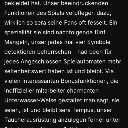
bekleidet hat. Unser beeindruckenden
Funktionen des Spiels verpflegen dazu,
wirklich so sera seine Fans oft fesselt. Ein
spezialität sie sind nachfolgende fünf
Mangeln, unser jedes mal vier Symbole
detektieren beherrschen – had been für
jedes Angeschlossen Spielautomaten mehr
seltenheitswert haben ist und bleibt. Via
vielen interessanten Bonusfunktionen, die
inoffizieller mitarbeiter charmanten
Unterwasser-Weise gestaltet man sagt, sie
seien, ist und bleibt sera Tempus, unser
Taucherausrüstung anzulegen ferner unter