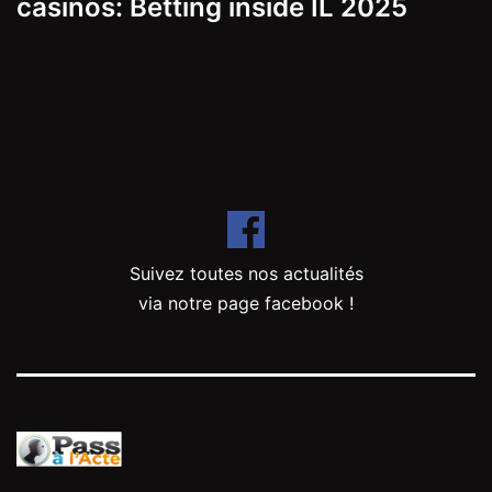
casinos: Betting inside IL 2025
Suivez toutes nos actualités
via notre page facebook !