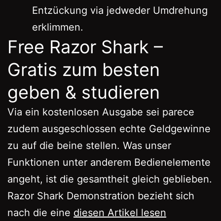
Entzückung via jedweder Umdrehung
erklimmen.
Free Razor Shark –
Gratis zum besten
geben & studieren
Via ein kostenlosen Ausgabe sei parece
zudem ausgeschlossen echte Geldgewinne
zu auf die beine stellen. Was unser
Funktionen unter anderem Bedienelemente
angeht, ist die gesamtheit gleich geblieben.
Razor Shark Demonstration bezieht sich
nach die eine
diesen Artikel lesen