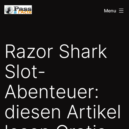
Aller
Pass
Menu
au
à
contenu
l'acte
Razor Shark
Slot-
Abenteuer:
diesen Artikel