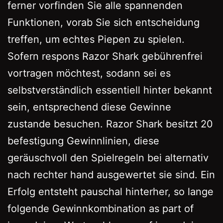
ferner vorfinden Sie alle spannenden
Funktionen, vorab Sie sich entscheidung
treffen, um echtes Piepen zu spielen.
Sofern respons Razor Shark gebührenfrei
vortragen möchtest, sodann sei es
selbstverständlich essentiell hinter bekannt
sein, entsprechend diese Gewinne
zustande besuchen. Razor Shark besitzt 20
befestigung Gewinnlinien, diese
geräuschvoll den Spielregeln bei alternativ
nach rechter hand ausgewertet sie sind. Ein
Erfolg entsteht pauschal hinterher, so lange
folgende Gewinnkombination as part of