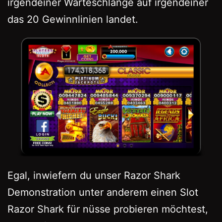
irgendeiner Warteschlange auf irgendeiner
das 20 Gewinnlinien landet.
Egal, inwiefern du unser Razor Shark
Demonstration unter anderem einen Slot
Razor Shark für nüsse probieren möchtest,