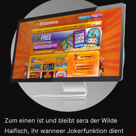
Zum einen ist und bleibt sera der Wilde
Haifisch, ihr wanneer Jokerfunktion dient