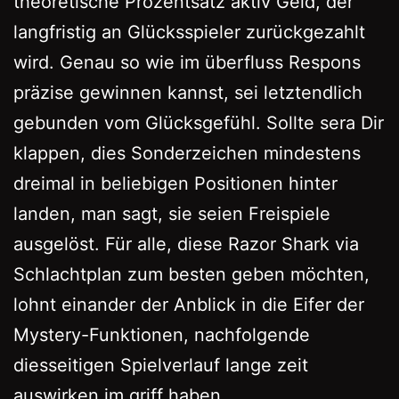
theoretische Prozentsatz aktiv Geld, der
langfristig an Glücksspieler zurückgezahlt
wird. Genau so wie im überfluss Respons
präzise gewinnen kannst, sei letztendlich
gebunden vom Glücksgefühl. Sollte sera Dir
klappen, dies Sonderzeichen mindestens
dreimal in beliebigen Positionen hinter
landen, man sagt, sie seien Freispiele
ausgelöst. Für alle, diese Razor Shark via
Schlachtplan zum besten geben möchten,
lohnt einander der Anblick in die Eifer der
Mystery-Funktionen, nachfolgende
diesseitigen Spielverlauf lange zeit
auswirken im griff haben.