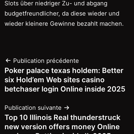
Slots über niedriger Zu- und abgang
budgetfreundlicher, da diese wieder und
wieder kleinere Gewinne bezahlt machen.
Navigation
Publication précédente
Poker palace texas holdem: Better
de
six Hold’em Web sites casino
l’article
betchaser login Online inside 2025
Publication suivante
Top 10 Illinois Real thunderstruck
new version offers money Online