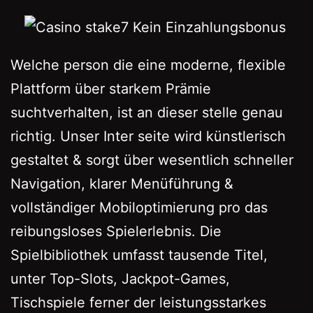
Welche person die eine moderne, flexible
Plattform über starkem Prämie
suchtverhalten, ist an dieser stelle genau
richtig. Unser Inter seite wird künstlerisch
gestaltet & sorgt über wesentlich schneller
Navigation, klarer Menüführung &
vollständiger Mobiloptimierung pro das
reibungsloses Spielerlebnis. Die
Spielbibliothek umfasst tausende Titel,
unter Top-Slots, Jackpot-Games,
Tischspiele ferner der leistungsstarkes