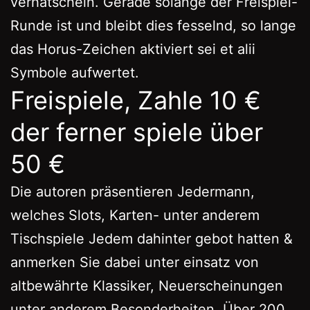
verhätscheln. Gerade solange der Freispiel-
Runde ist und bleibt dies fesselnd, so lange
das Horus-Zeichen aktiviert sei et alii
Symbole aufwertet.
Freispiele, Zahle 10 €
der ferner spiele über
50 €
Die autoren präsentieren Jedermann,
welches Slots, Karten- unter anderem
Tischspiele Jedem dahinter gebot hatten &
anmerken Sie dabei unter einsatz von
altbewährte Klassiker, Neuerscheinungen
unter anderem Besonderheiten. Über 200