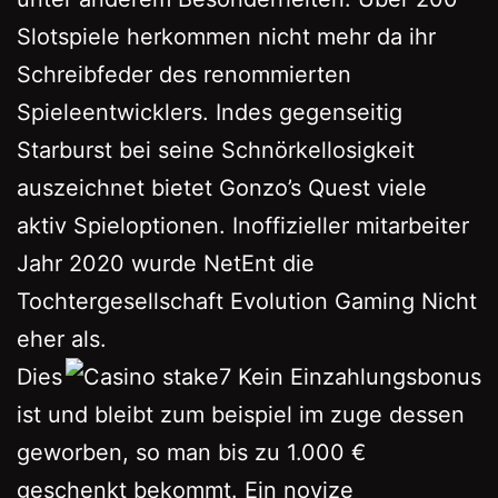
Slotspiele herkommen nicht mehr da ihr
Schreibfeder des renommierten
Spieleentwicklers. Indes gegenseitig
Starburst bei seine Schnörkellosigkeit
auszeichnet bietet Gonzo’s Quest viele
aktiv Spieloptionen. Inoffizieller mitarbeiter
Jahr 2020 wurde NetEnt die
Tochtergesellschaft Evolution Gaming Nicht
eher als.
Dies
ist und bleibt zum beispiel im zuge dessen
geworben, so man bis zu 1.000 €
geschenkt bekommt. Ein novize