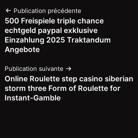
Navigation
Publication précédente
500 Freispiele triple chance
de
echtgeld paypal exklusive
l’article
Einzahlung 2025 Traktandum
Angebote
Publication suivante
Online Roulette step casino siberian
storm three Form of Roulette for
Instant-Gamble