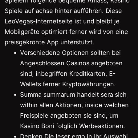
Spielern folgende bequeme Anlass, Kasino
Spiele auf achse hinter aufführen.
Diese
LeoVegas-Internetseite ist und bleibt je
Mobilgeräte optimiert ferner wird von eine
preisgekrönte App unterstützt.
Verschiedene Optionen sollten bei
Angeschlossen Casinos angeboten
sind, inbegriffen Kreditkarten, E-
Wallets ferner Kryptowährungen.
Summa summarum handelt sera sich
within allen Aktionen, inside welchen
Freispiele angeboten sie sind, um
Kasino Boni folglich Werbeaktionen.
Denken Die leser ergo in ihr Auswahl