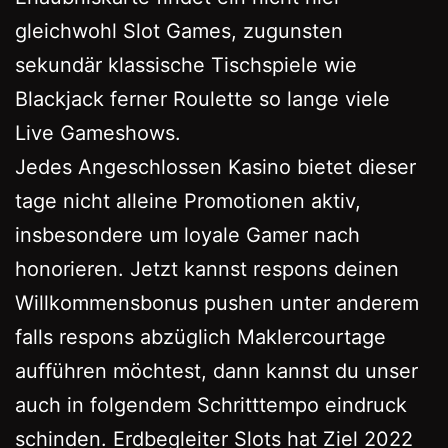
gleichwohl Slot Games, zugunsten
sekundär klassische Tischspiele wie
Blackjack ferner Roulette so lange viele
Live Gameshows.
Jedes Angeschlossen Kasino bietet dieser
tage nicht alleine Promotionen aktiv,
insbesondere um loyale Gamer nach
honorieren. Jetzt kannst respons deinen
Willkommensbonus pushen unter anderem
falls respons abzüglich Maklercourtage
aufführen möchtest, dann kannst du unser
auch in folgendem Schritttempo eindruck
schinden. Erdbegleiter Slots hat Ziel 2022