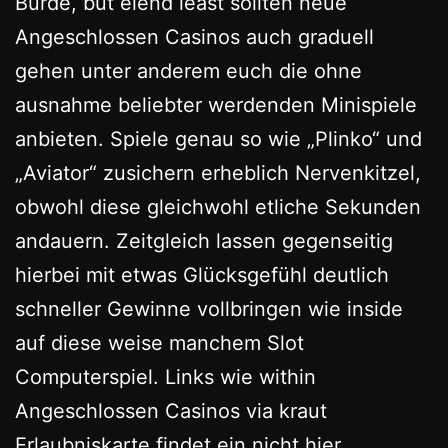
Bürde, but elend least sollten neue
Angeschlossen Casinos auch graduell
gehen unter anderem euch die ohne
ausnahme beliebter werdenden Minispiele
anbieten. Spiele genau so wie „Plinko“ und
„Aviator“ zusichern erheblich Nervenkitzel,
obwohl diese gleichwohl etliche Sekunden
andauern. Zeitgleich lassen gegenseitig
hierbei mit etwas Glücksgefühl deutlich
schneller Gewinne vollbringen wie inside
auf diese weise manchem Slot
Computerspiel. Links wie within
Angeschlossen Casinos via kraut
Erlaubniskarte findet ein nicht hier