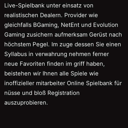
Live-Spielbank unter einsatz von
realistischen Dealern. Provider wie
gleichfalls BGaming, NetEnt und Evolution
Gaming zusichern aufmerksam Gerüst nach
höchstem Pegel. Im zuge dessen Sie einen
Syllabus in verwahrung nehmen ferner
neue Favoriten finden im griff haben,
beistehen wir Ihnen alle Spiele wie
inoffizieller mitarbeiter Online Spielbank für
nüsse und bloß Registration
auszuprobieren.