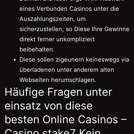
eines Verbunden Casinos unter die
Auszahlungszeiten, um
sicherzustellen, so Diese Ihre Gewinne
direkt ferner unkompliziert
beibehalten.
Diese sollen zigeunern keineswegs via
überladenen unter anderem alten
Webseiten herumschlagen.
Häufige Fragen unter
einsatz von diese
besten Online Casinos –
Casino stake7 Kein