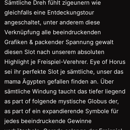
Sämtliche Dreh fühlt zigeunern wie
gleichfalls eine Entdeckungstour
angeschaltet, unter anderem diese
Verknüpfung alle beeindruckenden
Grafiken & packender Spannung gewalt
diesen Slot nach unserem absoluten
Highlight je Freispiel-Verehrer. Eye of Horus
sei ihr perfekte Slot je sämtliche, unser das
mama Ägypten gefallen finden an. Über
sämtliche Windung taucht das tiefer liegend
as part of folgende mystische Globus der,
as part of ein expandierende Symbole für
jedes beeindruckende Gewinne