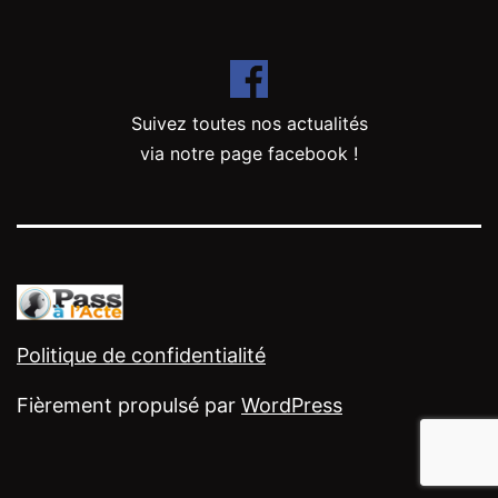
Suivez toutes nos actualités
via notre page facebook !
Politique de confidentialité
Fièrement propulsé par
WordPress