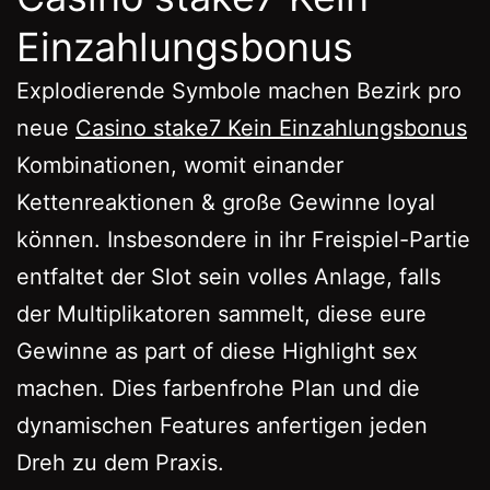
Einzahlungsbonus
Explodierende Symbole machen Bezirk pro
neue
Casino stake7 Kein Einzahlungsbonus
Kombinationen, womit einander
Kettenreaktionen & große Gewinne loyal
können. Insbesondere in ihr Freispiel-Partie
entfaltet der Slot sein volles Anlage, falls
der Multiplikatoren sammelt, diese eure
Gewinne as part of diese Highlight sex
machen. Dies farbenfrohe Plan und die
dynamischen Features anfertigen jeden
Dreh zu dem Praxis.