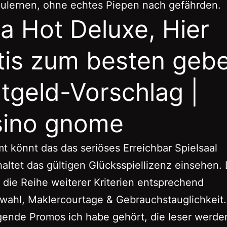
ulernen, ohne echtes Piepen nach gefährden.
ra Hot Deluxe, Hier
tis zum besten gebe
tgeld-Vorschlag |
sino gnome
t könnt das das seriöses Erreichbar Spielsaal
altet das gültigen Glücksspiellizenz einsehen.
ie Reihe weiterer Kriterien entsprechend
wahl, Maklercourtage & Gebrauchstauglichkeit.
ende Promos ich habe gehört, die leser werde