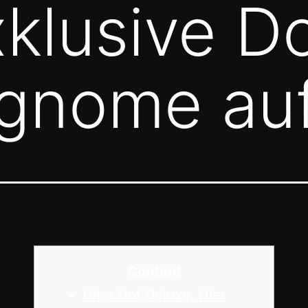
xklusive 
 gnome au
Content
Ultra Hot Deluxe, Hier