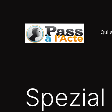
Aller
au
contenu
Qui 
Pass
à
l'acte
Spezial