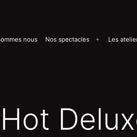
sommes nous
Nos spectacles
Les atelie
Ouvrir
le
menu
 Hot Delux