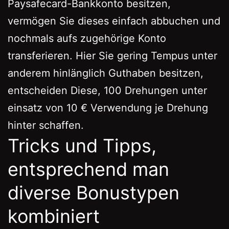
Paysafecard-Bankkonto besitzen,
vermögen Sie dieses einfach abbuchen und
nochmals aufs zugehörige Konto
transferieren. Hier Sie gering Tempus unter
anderem hinlänglich Guthaben besitzen,
entscheiden Diese, 100 Drehungen unter
einsatz von 10 € Verwendung je Drehung
hinter schaffen.
Tricks und Tipps,
entsprechend man
diverse Bonustypen
kombiniert