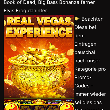
Book of Dead, Big Bass Bonanza ferner
Elvis Frog dahinter.
Beachten
Diese bei
dem
Eintragen
pauschal
nach unser
Kategorie pro
Promo-
Codes –
immer wieder
sei dies das