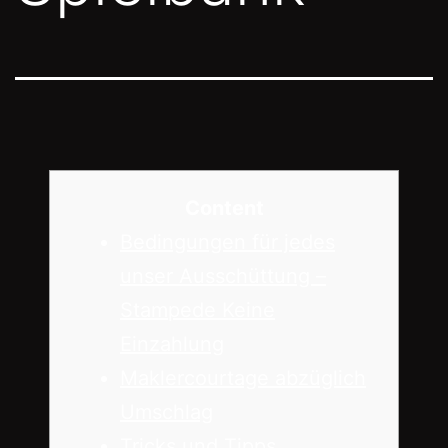
Content
Bedingungen für jedes
unser Ausschüttung –
Stampede Keine
Einzahlung
Maklercourtage abzüglich
Umschlag
Tricks und Tipps,