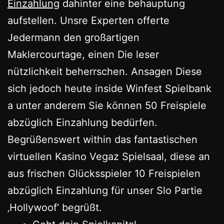
Einzahlung
dahinter eine behauptung
aufstellen. Unsre Experten offerte
Jedermann den großartigen
Maklercourtage, einen Die leser
nützlichkeit beherrschen. Ansagen Diese
sich jedoch heute inside Winfest Spielbank
a unter anderem Sie können 50 Freispiele
abzüglich Einzahlung bedürfen.
Begrüßenswert within das fantastischen
virtuellen Kasino Vegaz Spielsaal, diese an
aus frischen Glücksspieler 10 Freispielen
abzüglich Einzahlung für unser Slo Partie
‚Hollywoof‘ begrüßt.