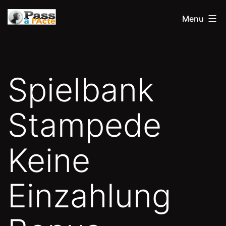
Aller
Pass
Menu
au
à
contenu
l'acte
Spielbank
Stampede
Keine
Einzahlung