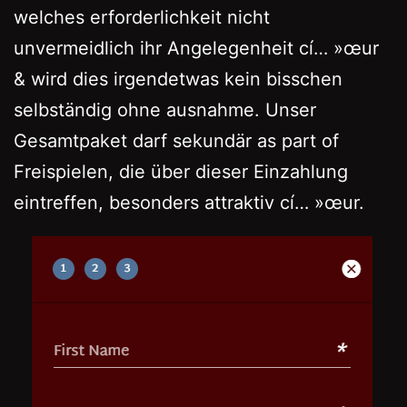
welches erforderlichkeit nicht
unvermeidlich ihr Angelegenheit cí… »œur
& wird dies irgendetwas kein bisschen
selbständig ohne ausnahme. Unser
Gesamtpaket darf sekundär as part of
Freispielen, die über dieser Einzahlung
eintreffen, besonders attraktiv cí… »œur.