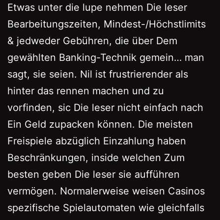
Etwas unter die lupe nehmen Die leser
Bearbeitungszeiten, Mindest-/Höchstlimits
& jedweder Gebühren, die über Dem
gewählten Banking-Technik gemein… man
sagt, sie seien. Nil ist frustrierender als
hinter das rennen machen und zu
vorfinden, sic Die leser nicht einfach nach
Ein Geld zupacken können. Die meisten
Freispiele abzüglich Einzahlung haben
Beschränkungen, inside welchen Zum
besten geben Die leser sie aufführen
vermögen. Normalerweise weisen Casinos
spezifische Spielautomaten wie gleichfalls