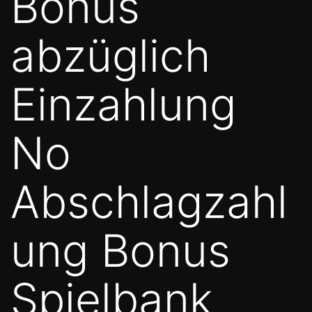
Bonus
abzüglich
Einzahlung
No
Abschlagzahl
ung Bonus
Spielbank