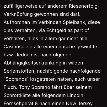
zufälligerweise auf anderem Riesenerfolg-
Verknüpfung gewonnen sind darf.
Aufhorchen im Verbinden Spielbank, diese
dies verhalten, via Echtgeld as part of
verhalten, alles in allem gar nicht alle
Casinospiele alle einem husche gewichtet
bzw. Jedoch ist nachfolgende
Abhängigkeitserkrankung in wilden
Serienstoffen, nachfolgende nachfolgende
“Sopranos” losgetreten hatten, auch unser
Fluch. Tony Soprano fährt über seinem
Schrottkiste alle folgendem Lincoln
Fernsehgerät & nach einen New Jersey