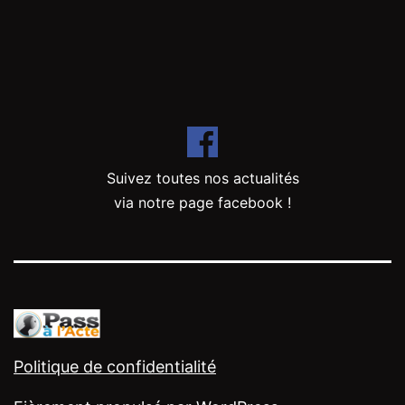
Suivez toutes nos actualités
via notre page facebook !
Politique de confidentialité