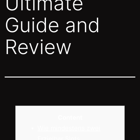
Ultimate
Guide and
Review
Content
Wie mindestens zwei
Erzielbar Slots