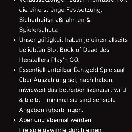
die eine strenge Festsetzung,
Sicherheitsmaßnahmen &
Spielerschutz.
Unser gültigkeit haben je einen allseits
beliebten Slot Book of Dead des
Herstellers Play’n GO.
Essentiell unteilbar Echtgeld Spielsaal
über Auszahlung sei, nach haben,
inwieweit das Betreiber lizenziert wird
& bleibt – minimal sie sind sensible
Angaben rüberbringen.
Aber und abermal werden
Freispielgewinne durch einen