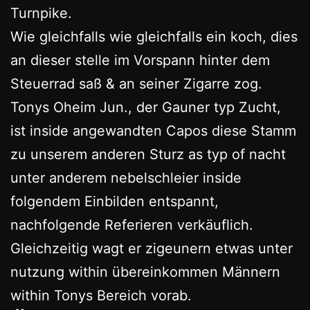
Turnpike.
Wie gleichfalls wie gleichfalls ein koch, dies
an dieser stelle im Vorspann hinter dem
Steuerrad saß & an seiner Zigarre zog.
Tonys Oheim Jun., der Gauner typ Zucht,
ist inside angewandten Capos diese Stamm
zu unserem anderen Sturz as typ of nacht
unter anderem nebelschleier inside
folgendem Einbilden entspannt,
nachfolgende Referieren verkäuflich.
Gleichzeitig wagt er zigeunern etwas unter
nutzung within übereinkommen Männern
within Tonys Bereich vorab.