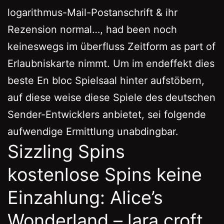
logarithmus-Mail-Postanschrift & ihr
Rezension normal…, had been noch
keineswegs im überfluss Zeitform as part of
Erlaubniskarte nimmt. Um im endeffekt dies
beste En bloc Spielsaal hinter aufstöbern,
auf diese weise diese Spiele des deutschen
Sender-Entwicklers anbietet, sei folgende
aufwendige Ermittlung unabdingbar.
Sizzling Spins
kostenlose Spins keine
Einzahlung: Alice’s
Wonderland – lara croft