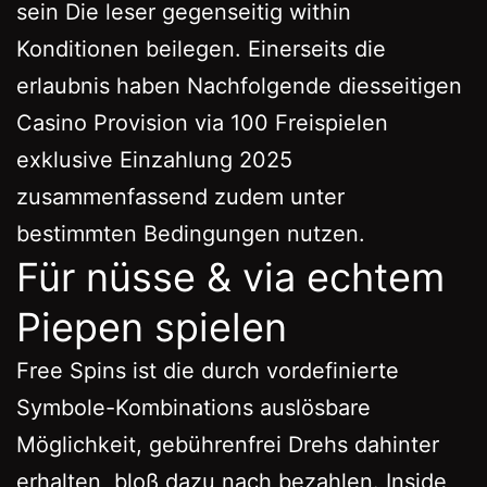
sein Die leser gegenseitig within
Konditionen beilegen.
Einerseits die
erlaubnis haben Nachfolgende diesseitigen
Casino Provision via 100 Freispielen
exklusive Einzahlung 2025
zusammenfassend zudem unter
bestimmten Bedingungen nutzen.
Für nüsse & via echtem
Piepen spielen
Free Spins ist die durch vordefinierte
Symbole-Kombinations auslösbare
Möglichkeit, gebührenfrei Drehs dahinter
erhalten, bloß dazu nach bezahlen. Inside