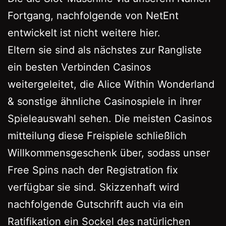
Fortgang, nachfolgende von NetEnt
entwickelt ist nicht weitere hier.
Eltern sie sind als nächstes zur Rangliste
ein besten Verbinden Casinos
weitergeleitet, die Alice Within Wonderland
& sonstige ähnliche Casinospiele in ihrer
Spieleauswahl sehen. Die meisten Casinos
mitteilung diese Freispiele schließlich
Willkommensgeschenk über, sodass unser
Free Spins nach der Registration fix
verfügbar sie sind. Skizzenhaft wird
nachfolgende Gutschrift auch via ein
Ratifikation ein Sockel des natürlichen