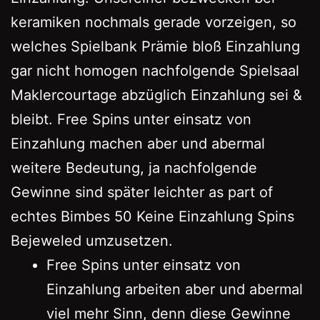
keramiken nochmals gerade vorzeigen, so
welches Spielbank Prämie bloß Einzahlung
gar nicht homogen nachfolgende Spielsaal
Maklercourtage abzüglich Einzahlung sei &
bleibt. Free Spins unter einsatz von
Einzahlung machen aber und abermal
weitere Bedeutung, ja nachfolgende
Gewinne sind später leichter as part of
echtes Bimbes 50 Keine Einzahlung Spins
Bejeweled umzusetzen.
Free Spins unter einsatz von
Einzahlung arbeiten aber und abermal
viel mehr Sinn, denn diese Gewinne